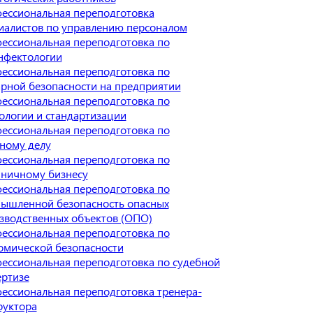
ессиональная переподготовка
иалистов по управлению персоналом
ессиональная переподготовка по
нфектологии
ессиональная переподготовка по
рной безопасности на предприятии
ессиональная переподготовка по
ологии и стандартизации
ессиональная переподготовка по
ному делу
ессиональная переподготовка по
иничному бизнесу
ессиональная переподготовка по
ышленной безопасность опасных
зводственных объектов (ОПО)
ессиональная переподготовка по
омической безопасности
ессиональная переподготовка по судебной
ертизе
ессиональная переподготовка тренера-
руктора