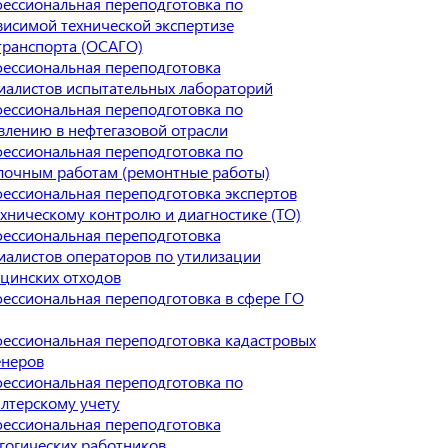
ессиональная переподготовка по
висимой технической экспертизе
транспорта (ОСАГО)
ессиональная переподготовка
иалистов испытательных лабораторий
ессиональная переподготовка по
влению в нефтегазовой отрасли
ессиональная переподготовка по
лочным работам (ремонтные работы)
ессиональная переподготовка экспертов
ехническому контролю и диагностике (ТО)
ессиональная переподготовка
иалистов операторов по утилизации
цинских отходов
ессиональная переподготовка в сфере ГО
ессиональная переподготовка кадастровых
неров
ессиональная переподготовка по
алтерскому учету
ессиональная переподготовка
гогических работников