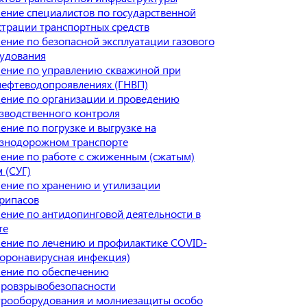
ение специалистов по государственной
страции транспортных средств
ение по безопасной эксплуатации газового
удования
ение по управлению скважиной при
нефтеводопроявлениях (ГНВП)
ение по организации и проведению
зводственного контроля
ение по погрузке и выгрузке на
знодорожном транспорте
ение по работе с сжиженным (сжатым)
 (СУГ)
ение по хранению и утилизации
рипасов
ение по антидопинговой деятельности в
те
ение по лечению и профилактике COVID-
Коронавирусная инфекция)
ение по обеспечению
ровзрывобезопасности
трооборудования и молниезащиты особо