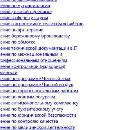
ение по нутрициологии
ение деловой переписке
ение в сфере культуры
ение в агрономии и сельском хозяйстве
ение по арт-терапии
ение бережливому производству
ение по обмотке
ение технической документации в IT
ение по межнациональным и
онфессиональным отношениям
ение контрольной (надзорной)
ельности
ение по программе Честный знак
ение по программе Чистый воздух
ение по горноспасательным работам
ение по водным ресурсам
ение антимонопольному комплаенсу
ение по бухгалтерскому учету
ение по юридической безопасности
ение по контролю качества
ение по медицинской деятельности