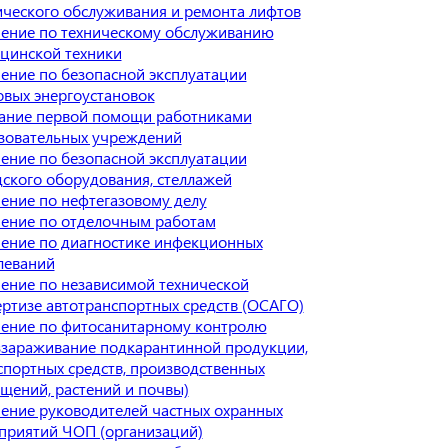
ического обслуживания и ремонта лифтов
ение по техническому обслуживанию
цинской техники
ение по безопасной эксплуатации
овых энергоустановок
ание первой помощи работниками
зовательных учреждений
ение по безопасной эксплуатации
дского оборудования, стеллажей
ение по нефтегазовому делу
ение по отделочным работам
ение по диагностике инфекционных
леваний
ение по независимой технической
ертизе автотранспортных средств (ОСАГО)
ение по фитосанитарному контролю
ззараживание подкарантинной продукции,
спортных средств, производственных
щений, растений и почвы)
ение руководителей частных охранных
приятий ЧОП (организаций)