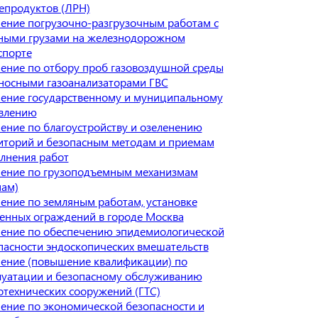
епродуктов (ЛРН)
ение погрузочно-разгрузочным работам с
ными грузами на железнодорожном
спорте
ение по отбору проб газовоздушной среды
носными газоанализаторами ГВС
ение государственному и муниципальному
влению
ение по благоустройству и озеленению
иторий и безопасным методам и приемам
лнения работ
ение по грузоподъемным механизмам
нам)
ение по земляным работам, установке
енных ограждений в городе Москва
ение по обеспечению эпидемиологической
пасности эндоскопических вмешательств
ение (повышение квалификации) по
луатации и безопасному обслуживанию
отехнических сооружений (ГТС)
ение по экономической безопасности и