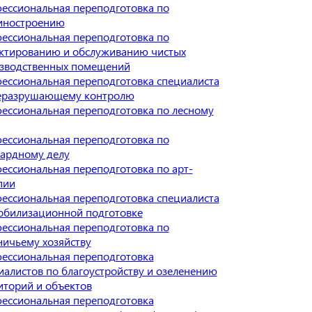
ессиональная переподготовка по
ностроению
ессиональная переподготовка по
ктированию и обслуживанию чистых
зводственных помещений
ессиональная переподготовка специалиста
еразрушающему контролю
ессиональная переподготовка по лесному
ессиональная переподготовка по
ардному делу
ессиональная переподготовка по арт-
пии
ессиональная переподготовка специалиста
обилизационной подготовке
ессиональная переподготовка по
ничьему хозяйству
ессиональная переподготовка
иалистов по благоустройству и озеленению
иторий и объектов
ессиональная переподготовка