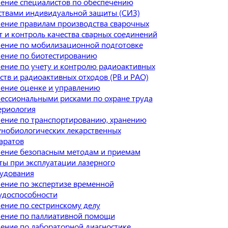
ение специалистов по обеспечению
ствами индивидуальной защиты (СИЗ)
ение правилам производства сварочных
т и контроль качества сварных соединений
ение по мобилизационной подготовке
ение по биотестированию
ение по учету и контролю радиоактивных
ств и радиоактивных отходов (РВ и РАО)
ение оценке и управлению
ессиональными рисками по охране труда
ериология
ение по транспортированию, хранению
нобиологических лекарственных
аратов
ение безопасным методам и приемам
ты при эксплуатации лазерного
удования
ение по экспертизе временной
удоспособности
ение по сестринскому делу
ение по паллиативной помощи
ение по лабораторной диагностике