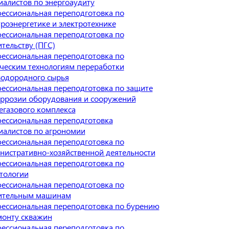
иалистов по энергоаудиту
ессиональная переподготовка по
троэнергетике и электротехнике
ессиональная переподготовка по
ительству (ПГС)
ессиональная переподготовка по
ческим технологиям переработки
водородного сырья
ессиональная переподготовка по защите
оррозии оборудования и сооружений
егазового комплекса
ессиональная переподготовка
иалистов по агрономии
ессиональная переподготовка по
нистративно-хозяйственной деятельности
ессиональная переподготовка по
тологии
ессиональная переподготовка по
ительным машинам
ессиональная переподготовка по бурению
монту скважин
ессиональная переподготовка по