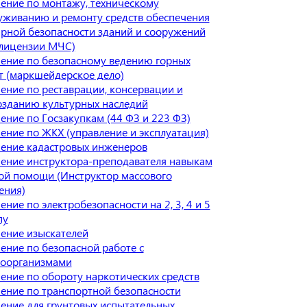
ение по монтажу, техническому
уживанию и ремонту средств обеспечения
рной безопасности зданий и сооружений
 лицензии МЧС)
ение по безопасному ведению горных
т (маркшейдерское дело)
ение по реставрации, консервации и
озданию культурных наследий
ение по Госзакупкам (44 ФЗ и 223 ФЗ)
ение по ЖКХ (управление и эксплуатация)
ение кадастровых инженеров
ение инструктора-преподавателя навыкам
ой помощи (Инструктор массового
ения)
ние по электробезопасности на 2, 3, 4 и 5
пу
ение изыскателей
ение по безопасной работе с
оорганизмами
ение по обороту наркотических средств
ение по транспортной безопасности
ение для грунтовых испытательных