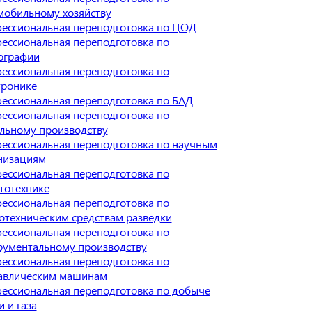
мобильному хозяйству
ессиональная переподготовка по ЦОД
ессиональная переподготовка по
ографии
ессиональная переподготовка по
тронике
ессиональная переподготовка по БАД
ессиональная переподготовка по
льному производству
ессиональная переподготовка по научным
низациям
ессиональная переподготовка по
тотехнике
ессиональная переподготовка по
отехническим средствам разведки
ессиональная переподготовка по
рументальному производству
ессиональная переподготовка по
авлическим машинам
ессиональная переподготовка по добыче
 и газа