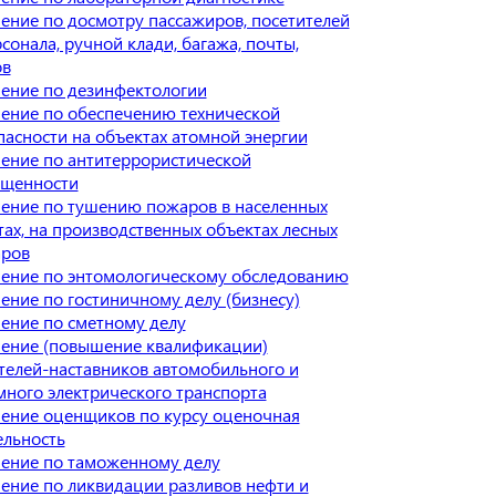
ение по досмотру пассажиров, посетителей
сонала, ручной клади, багажа, почты,
ов
ение по дезинфектологии
ение по обеспечению технической
пасности на объектах атомной энергии
ение по антитеррористической
щенности
ение по тушению пожаров в населенных
тах, на производственных объектах лесных
ров
ение по энтомологическому обследованию
ение по гостиничному делу (бизнесу)
ение по сметному делу
ение (повышение квалификации)
телей-наставников автомобильного и
много электрического транспорта
ение оценщиков по курсу оценочная
ельность
ение по таможенному делу
ение по ликвидации разливов нефти и