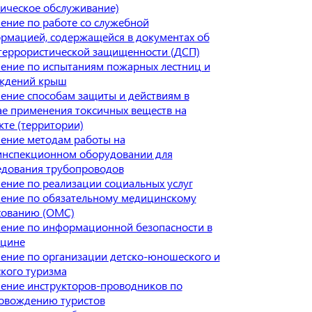
ническое обслуживание)
ение по работе со служебной
рмацией, содержащейся в документах об
террористической защищенности (ДСП)
ение по испытаниям пожарных лестниц и
ждений крыш
ение способам защиты и действиям в
ае применения токсичных веществ на
кте (территории)
ение методам работы на
инспекционном оборудовании для
едования трубопроводов
ение по реализации социальных услуг
ение по обязательному медицинскому
хованию (ОМС)
ение по информационной безопасности в
цине
ение по организации детско-юношеского и
ского туризма
ение инструкторов-проводников по
овождению туристов