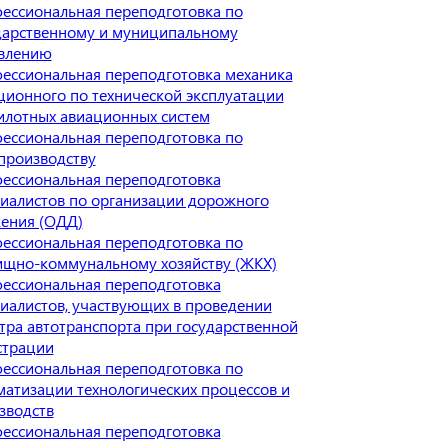
ессиональная переподготовка по
дарственному и муниципальному
влению
ессиональная переподготовка механика
ционного по технической эксплуатации
илотных авиационных систем
ессиональная переподготовка по
производству
ессиональная переподготовка
иалистов по организации дорожного
ения (ОДД)
ессиональная переподготовка по
щно-коммунальному хозяйству (ЖКХ)
ессиональная переподготовка
иалистов, участвующих в проведении
тра автотранспорта при государственной
страции
ессиональная переподготовка по
матизации технологических процессов и
зводств
ессиональная переподготовка