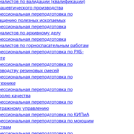
иалистов по валидации (квалификации)
ацевтического производства
ессиональная переподготовка по
ащению полезных ископаемых
ессиональная переподготовка
иалистов по архивному делу
ессиональная переподготовка
иалистов по горноспасательным работам
ессиональная переподготовка по РХБ-
те
ессиональная переподготовка по
зводству резиновых смесей
ессиональная переподготовка по
технике
ессиональная переподготовка по
ролю качества
ессиональная переподготовка по
тражному управлению
ессиональная переподготовка по КИПиА
ессиональная переподготовка по моющим
ствам
ессиональная переподготовка по