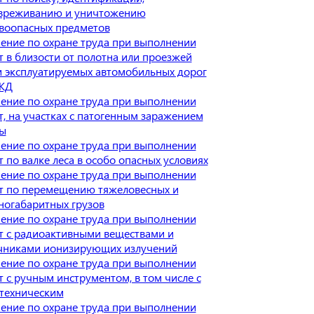
вреживанию и уничтожению
воопасных предметов
ение по охране труда при выполнении
т в близости от полотна или проезжей
и эксплуатируемых автомобильных дорог
ЖД
ение по охране труда при выполнении
т, на участках с патогенным заражением
ы
ение по охране труда при выполнении
т по валке леса в особо опасных условиях
ение по охране труда при выполнении
т по перемещению тяжеловесных и
ногабаритных грузов
ение по охране труда при выполнении
т с радиоактивными веществами и
чниками ионизирующих излучений
ение по охране труда при выполнении
т с ручным инструментом, в том числе с
техническим
ение по охране труда при выполнении