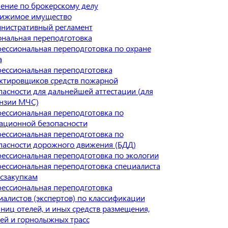
ение по брокерскому делу
ижимое имущество
нистративный регламент
нальная переподготовка
ессиональная переподготовка по охране
а
ессиональная переподготовка
ктировщиков средств пожарной
пасности для дальнейшей аттестации (для
нзии МЧС)
ессиональная переподготовка по
ационной безопасности
ессиональная переподготовка по
пасности дорожного движения (БДД)
ессиональная переподготовка по экологии
ессиональная переподготовка специалиста
осзакупкам
ессиональная переподготовка
иалистов (экспертов) по классификации
иниц отелей, и иных средств размещения,
ей и горнолыжных трасс