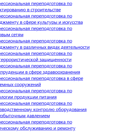
ессиональная переподготовка по
ктированию в строительстве
ессиональная переподготовка по
джменту в сфере культуры и искусства
ессиональная переподготовка по
овым сетям
ессиональная переподготовка по
джменту в различных видах деятельности
ессиональная переподготовка по
террористической защищенности
ессиональная переподготовка по
пруденции в сфере здравоохранения
ессиональная переподготовка в сфере
емных сооружений
ессиональная переподготовка по
ологии продукции питания
ессиональная переподготовка по
зводственному контролю оборудования
избыточным давлением
ессиональная переподготовка по
ическому обслуживанию и ремонту