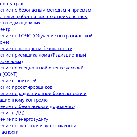
 в театрах
ение по безопасным методам и приемам
лнения работ на высоте с применением
ств подмащивания
ентр
ение по ГОЧС (Обучение по гражданской
оне)
ение по пожарной безопасности
ение приемщика лома (Радиационный
роль лома)
ение по специальной оценке условий
а (СОУТ)
ение строителей
ение проектировщиков
ение по радиационной безопасности и
ационному контролю
ение по безопасности дорожного
ения (БДД)
ение по энергоаудиту
ение по экологии и экологической
пасности