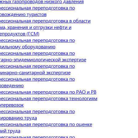
жных газопроводов низкого давления
ессиональная переподготовка по
овождению туристов
ессиональная переподготовка в области
ма, хранения и отгрузки нефти и
епродуктов (ГСМ)
ессиональная переподготовка по
дильному оборудованию
ессиональная переподготовка по
тарно-эпидемиологической экспертизе
ессиональная переподготовка по
ринарно-санитарной экспертизе
ессиональная переподготовка по
роведению
ессиональная переподготовка по РАО и РВ
ессиональная переподготовка технологиям
оперевозок
ессиональная переподготовка по
ированию труда
ессиональная переподготовка по оценке
вий труда
ессиональная переподготовка по