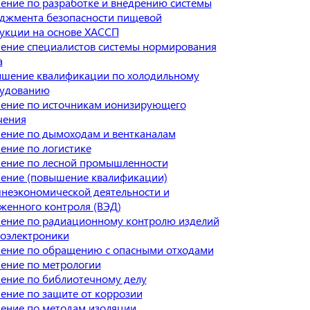
ение по разработке и внедрению системы
джмента безопасности пищевой
укции на основе ХАССП
ение специалистов системы нормирования
а
шение квалификации по холодильному
удованию
ение по источникам ионизирующего
чения
ение по дымоходам и вентканалам
ение по логистике
ение по лесной промышленности
ение (повышение квалификации)
неэкономической деятельности и
женного контроля (ВЭД)
ение по радиационному контролю изделий
оэлектроники
ение по обращению с опасными отходами
ение по метрологии
ение по библиотечному делу
ение по защите от коррозии
ение по методам изоляции