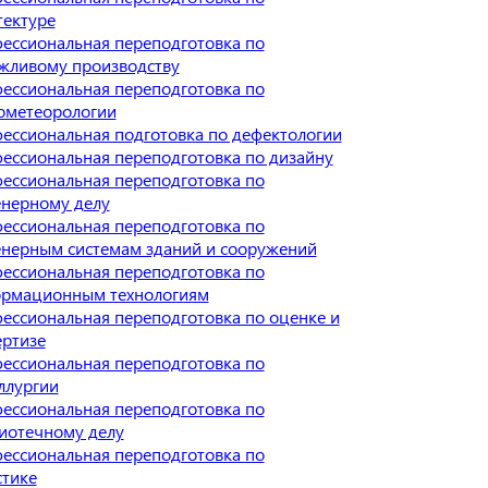
тектуре
ессиональная переподготовка по
жливому производству
ессиональная переподготовка по
ометеорологии
ессиональная подготовка по дефектологии
ессиональная переподготовка по дизайну
ессиональная переподготовка по
нерному делу
ессиональная переподготовка по
нерным системам зданий и сооружений
ессиональная переподготовка по
рмационным технологиям
ессиональная переподготовка по оценке и
ертизе
ессиональная переподготовка по
ллургии
ессиональная переподготовка по
иотечному делу
ессиональная переподготовка по
стике