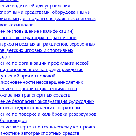
ение водителей для управления
спортными средствами, оборудованными
ойствами для подачи специальных световых
уковых сигналов
ение (повышение квалификации)
пасная эксплуатация аттракционов,
парков и водных аттракционов, веревочных
ов, детских игровых и спортивных
адок
ение по организации профилактической
ты, направленной на предупреждение
туплений против половой
икосновенности несовершеннолетних
ение по организации технического
уживания транспортных средств
ение безопасная эксплуатация судоходных
ртовых гидротехнических сооружени
ение по поверке и калибровки резервуаров
убопроводов
ение экспертов по техническому контролю
агностике автотранспортных средств