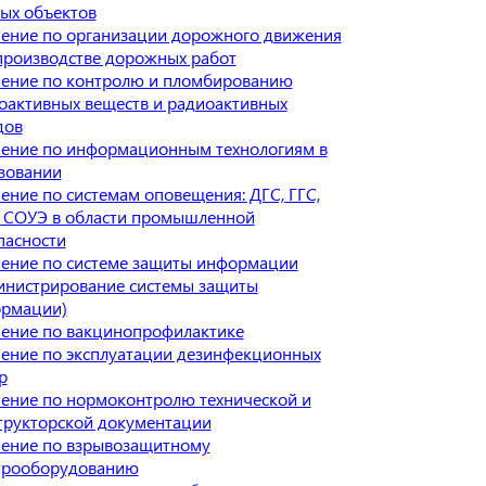
ых объектов
ение по организации дорожного движения
производстве дорожных работ
ение по контролю и пломбированию
оактивных веществ и радиоактивных
дов
ение по информационным технологиям в
зовании
ение по системам оповещения: ДГС, ГГС,
 СОУЭ в области промышленной
пасности
ение по системе защиты информации
инистрирование системы защиты
рмации)
ение по вакцинопрофилактике
ение по эксплуатации дезинфекционных
р
ение по нормоконтролю технической и
трукторской документации
ение по взрывозащитному
трооборудованию