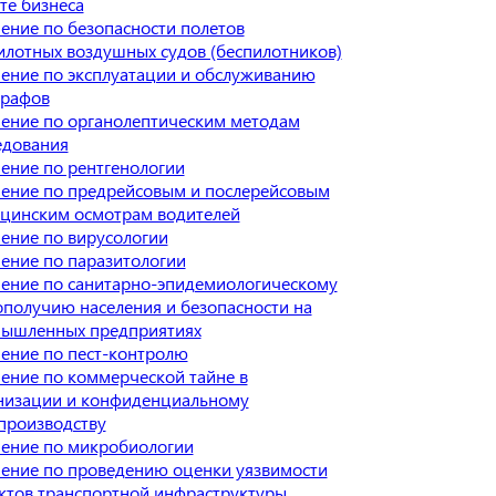
те бизнеса
ение по безопасности полетов
илотных воздушных судов (беспилотников)
ение по эксплуатации и обслуживанию
графов
ение по органолептическим методам
едования
ение по рентгенологии
ение по предрейсовым и послерейсовым
цинским осмотрам водителей
ение по вирусологии
ение по паразитологии
ение по санитарно-эпидемиологическому
ополучию населения и безопасности на
ышленных предприятиях
ение по пест-контролю
ение по коммерческой тайне в
низации и конфиденциальному
производству
ение по микробиологии
ение по проведению оценки уязвимости
ктов транспортной инфраструктуры