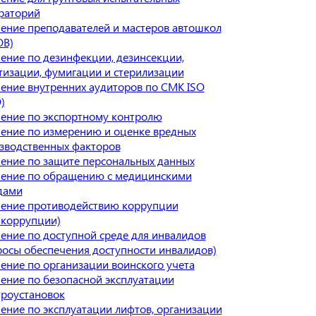
раторий
ение преподавателей и мастеров автошкол
В)
ение по дезинфекции, дезинсекции,
тизации, фумигации и стерилизации
ение внутренних аудиторов по СМК ISO
)
ение по экспортному контролю
ение по измерению и оценке вредных
зводственных факторов
ение по защите персональных данных
ение по обращению с медицинскими
дами
ение противодействию коррупции
икоррупции)
ение по доступной среде для инвалидов
росы обеспечения доступности инвалидов)
ение по организации воинского учета
ение по безопасной эксплуатации
троустановок
ение по эксплуатации лифтов, организации