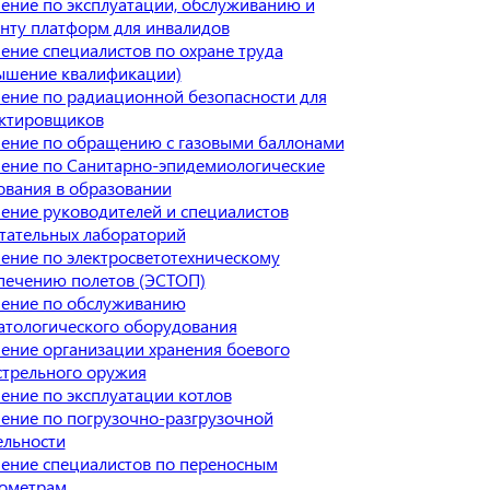
ение по эксплуатации, обслуживанию и
нту платформ для инвалидов
ение специалистов по охране труда
ышение квалификации)
ение по радиационной безопасности для
ктировщиков
ение по обращению с газовыми баллонами
ение по Санитарно-эпидемиологические
ования в образовании
ение руководителей и специалистов
тательных лабораторий
ение по электросветотехническому
печению полетов (ЭСТОП)
ение по обслуживанию
атологического оборудования
ение организации хранения боевого
стрельного оружия
ение по эксплуатации котлов
ение по погрузочно-разгрузочной
ельности
ение специалистов по переносным
ометрам