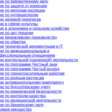
ие по библиотечному делу
ие по защите от коррозии
ие по методам изоляции
ие по нутрициологии
ие деловой переписке
ие в сфере культуры
ие в агрономии и сельском хозяйстве
ие по арт-терапии
ие бережливому производству
ие по обмотке
е технической документации в IT
ие по межнациональным и
фессиональным отношениям
ие контрольной (надзорной) деятельности
ие по программе Честный знак
ие по программе Чистый воздух
ие по горноспасательным работам
ие по водным ресурсам
ие антимонопольному комплаенсу
е по бухгалтерскому учету
ие по юридической безопасности
ие по контролю качества
ие по медицинской деятельности
ие по брокерскому делу
имое имущество