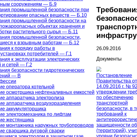
ным сооружениям — Б.9
Требовани
ания промышленной безопасности при
ортировании опасных веществ — Б.10
безопасно
ания промышленной безопасности на
транспорт
пожароопасных объектах хранения и
ботки растительного сырья — Б.11
инфрастру
ания промышленной безопасности,
щиеся к взрывным работам — Б.12
ания к порядку работы в
26.09.2016
установках потребителей — Г.1
Документы
ния к эксплуатации электрических
 и сетей — Г.2
ания безопасности гидротехнических
Постановление
ений — В
Правительства от
офессии
14.09.2016 г. № 9
ие оператора котельной
утверждении тре
ие осмотрщика нефтеналивных емкостей
по обеспечению
ие аппаратчика электролиза
транспортной
ие аппаратчика воздухоразделения
безопасности, в 
ие аккумуляторщика
требований к
ие электромеханика по лифтам
антитеррористич
ие жестянщика
защищенности об
ие монтажника наружных трубопроводов
(территорий), у
ие сварщика дуговой сварки
уровни безопасно
ящимся электродом в защитном газе