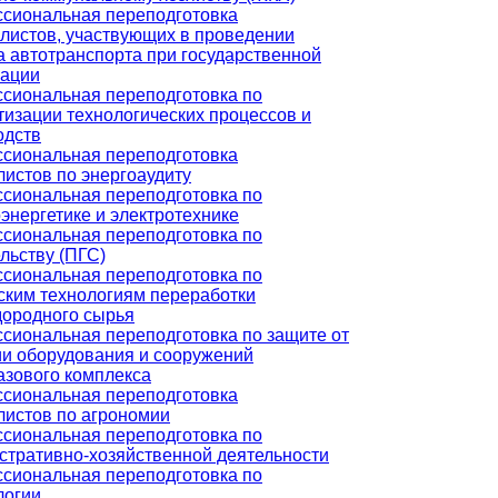
сиональная переподготовка
листов, участвующих в проведении
а автотранспорта при государственной
рации
сиональная переподготовка по
тизации технологических процессов и
одств
сиональная переподготовка
листов по энергоаудиту
сиональная переподготовка по
энергетике и электротехнике
сиональная переподготовка по
льству (ПГС)
сиональная переподготовка по
ским технологиям переработки
дородного сырья
сиональная переподготовка по защите от
ии оборудования и сооружений
азового комплекса
сиональная переподготовка
листов по агрономии
сиональная переподготовка по
стративно-хозяйственной деятельности
сиональная переподготовка по
логии