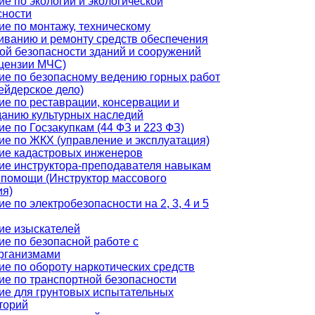
е по экологии и экологической
сности
ие по монтажу, техническому
иванию и ремонту средств обеспечения
ой безопасности зданий и сооружений
ицензии МЧС)
ие по безопасному ведению горных работ
ейдерское дело)
ие по реставрации, консервации и
данию культурных наследий
е по Госзакупкам (44 ФЗ и 223 ФЗ)
ие по ЖКХ (управление и эксплуатация)
ие кадастровых инженеров
ие инструктора-преподавателя навыкам
 помощи (Инструктор массового
ия)
е по электробезопасности на 2, 3, 4 и 5
ие изыскателей
ие по безопасной работе с
рганизмами
ие по обороту наркотических средств
ие по транспортной безопасности
ие для грунтовых испытательных
торий