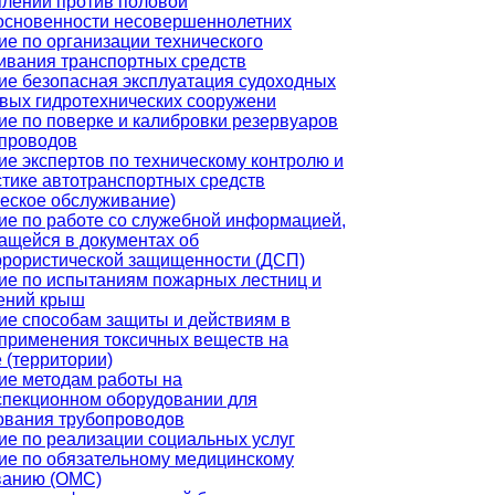
плений против половой
основенности несовершеннолетних
ие по организации технического
ивания транспортных средств
ие безопасная эксплуатация судоходных
овых гидротехнических сооружени
ие по поверке и калибровки резервуаров
опроводов
ие экспертов по техническому контролю и
стике автотранспортных средств
ческое обслуживание)
ие по работе со служебной информацией,
ащейся в документах об
ррористической защищенности (ДСП)
ие по испытаниям пожарных лестниц и
ений крыш
ие способам защиты и действиям в
 применения токсичных веществ на
 (территории)
ие методам работы на
спекционном оборудовании для
ования трубопроводов
ие по реализации социальных услуг
ие по обязательному медицинскому
ванию (ОМС)