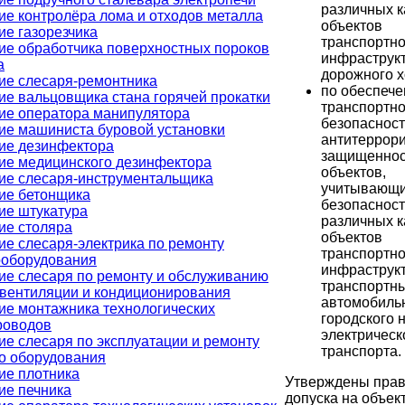
различных к
ие контролёра лома и отходов металла
объектов
ие газорезчика
транспортн
ие обработчика поверхностных пороков
инфраструк
а
дорожного х
ие слесаря-ремонтника
по обеспеч
ие вальцовщика стана горячей прокатки
транспортн
ие оператора манипулятора
безопасност
ие машиниста буровой установки
антитеррори
ие дезинфектора
защищеннос
ие медицинского дезинфектора
объектов,
ие слесаря-инструментальщика
учитывающи
ие бетонщика
безопасност
ие штукатура
различных к
ие столяра
объектов
ие слесаря-электрика по ремонту
транспортн
ооборудования
инфраструк
ие слесаря по ремонту и обслуживанию
транспортны
 вентиляции и кондиционирования
автомобильн
ие монтажника технологических
городского 
роводов
электрическ
ие слесаря по эксплуатации и ремонту
транспорта.
го оборудования
ие плотника
Утверждены пра
ие печника
допуска на объек