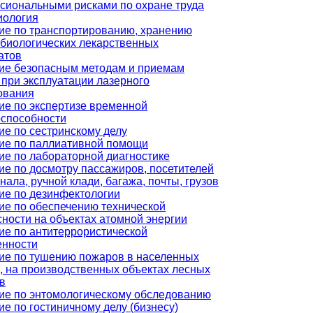
сиональными рисками по охране труда
иология
ие по транспортированию, хранению
биологических лекарственных
атов
ие безопасным методам и приемам
 при эксплуатации лазерного
ования
ие по экспертизе временной
оспособности
ие по сестринскому делу
ие по паллиативной помощи
ие по лабораторной диагностике
ие по досмотру пассажиров, посетителей
нала, ручной клади, багажа, почты, грузов
ие по дезинфектологии
ие по обеспечению технической
ности на объектах атомной энергии
ие по антитеррористической
нности
ие по тушению пожаров в населенных
, на производственных объектах лесных
в
ие по энтомологическому обследованию
е по гостиничному делу (бизнесу)