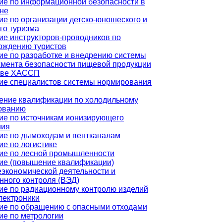
ие по информационной безопасности в
не
ие по организации детско-юношеского и
го туризма
ие инструкторов-проводников по
ождению туристов
ие по разработке и внедрению системы
мента безопасности пищевой продукции
ове ХАССП
ие специалистов системы нормирования
ние квалификации по холодильному
ованию
ие по источникам ионизирующего
ния
ие по дымоходам и вентканалам
ие по логистике
ие по лесной промышленности
ие (повышение квалификации)
экономической деятельности и
нного контроля (ВЭД)
ие по радиационному контролю изделий
лектроники
ие по обращению с опасными отходами
ие по метрологии