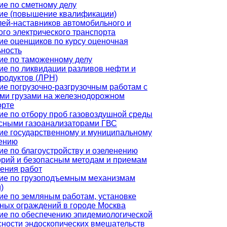
ие по сметному делу
ие (повышение квалификации)
лей-наставников автомобильного и
го электрического транспорта
ие оценщиков по курсу оценочная
ьность
ие по таможенному делу
ие по ликвидации разливов нефти и
родуктов (ЛРН)
ие погрузочно-разгрузочным работам с
ми грузами на железнодорожном
орте
ие по отбору проб газовоздушной среды
сными газоанализаторами ГВС
ие государственному и муниципальному
ению
ие по благоустройству и озеленению
орий и безопасным методам и приемам
ения работ
ие по грузоподъемным механизмам
)
ие по земляным работам, установке
ных ограждений в городе Москва
ие по обеспечению эпидемиологической
сности эндоскопических вмешательств