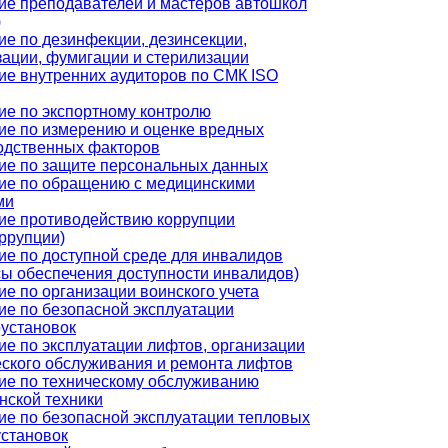
ие преподавателей и мастеров автошкол
)
ие по дезинфекции, дезинсекции,
зации, фумигации и стерилизации
ие внутренних аудиторов по СМК ISO
ие по экспортному контролю
ие по измерению и оценке вредных
одственных факторов
ие по защите персональных данных
ие по обращению с медицинскими
ми
ие противодействию коррупции
ррупции)
ие по доступной среде для инвалидов
сы обеспечения доступности инвалидов)
е по организации воинского учета
ие по безопасной эксплуатации
оустановок
ие по эксплуатации лифтов, организации
еского обслуживания и ремонта лифтов
ие по техническому обслуживанию
нской техники
ие по безопасной эксплуатации тепловых
установок