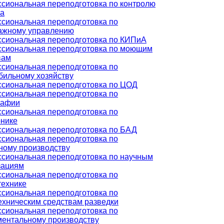
сиональная переподготовка по контролю
ва
сиональная переподготовка по
ажному управлению
сиональная переподготовка по КИПиА
сиональная переподготовка по моющим
вам
сиональная переподготовка по
бильному хозяйству
сиональная переподготовка по ЦОД
сиональная переподготовка по
рафии
сиональная переподготовка по
онике
сиональная переподготовка по БАД
сиональная переподготовка по
ному производству
сиональная переподготовка по научным
зациям
сиональная переподготовка по
технике
сиональная переподготовка по
ехническим средствам разведки
сиональная переподготовка по
ментальному производству