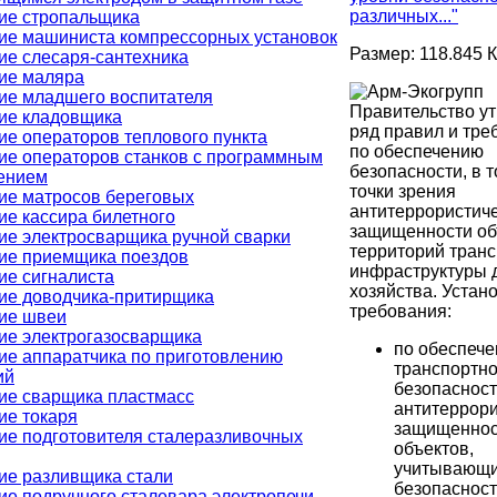
различных..."
ие стропальщика
ие машиниста компрессорных установок
Размер: 118.845 
ие слесаря-сантехника
ие маляра
ие младшего воспитателя
Правительство у
ие кладовщика
ряд правил и тре
ие операторов теплового пункта
по обеспечению
ие операторов станков с программным
безопасности, в т
ением
точки зрения
ие матросов береговых
антитеррористич
ие кассира билетного
защищенности об
ие электросварщика ручной сварки
территорий тран
ие приемщика поездов
инфраструктуры 
ие сигналиста
хозяйства. Устан
ие доводчика-притирщика
требования:
ие швеи
ие электрогазосварщика
по обеспеч
ие аппаратчика по приготовлению
транспортн
ий
безопасност
ие сварщика пластмасс
антитеррори
ие токаря
защищеннос
ие подготовителя сталеразливочных
объектов,
учитывающи
ие разливщика стали
безопасност
ие подручного сталевара электропечи