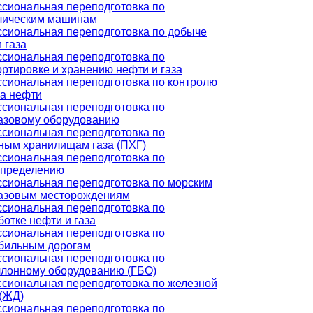
сиональная переподготовка по
лическим машинам
сиональная переподготовка по добыче
 газа
сиональная переподготовка по
ортировке и хранению нефти и газа
сиональная переподготовка по контролю
ва нефти
сиональная переподготовка по
азовому оборудованию
сиональная переподготовка по
ным хранилищам газа (ПХГ)
сиональная переподготовка по
спределению
сиональная переподготовка по морским
азовым месторождениям
сиональная переподготовка по
отке нефти и газа
сиональная переподготовка по
бильным дорогам
сиональная переподготовка по
ллонному оборудованию (ГБО)
сиональная переподготовка по железной
 (ЖД)
сиональная переподготовка по