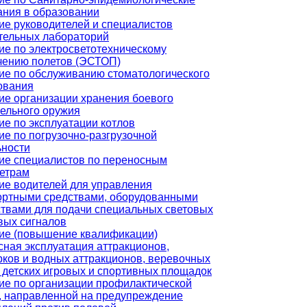
ания в образовании
ие руководителей и специалистов
тельных лабораторий
ие по электросветотехническому
чению полетов (ЭСТОП)
ие по обслуживанию стоматологического
ования
ие организации хранения боевого
рельного оружия
ие по эксплуатации котлов
ие по погрузочно-разгрузочной
ьности
ие специалистов по переносным
етрам
ие водителей для управления
ортными средствами, оборудованными
ствами для подачи специальных световых
вых сигналов
ие (повышение квалификации)
сная эксплуатация аттракционов,
рков и водных аттракционов, веревочных
 детских игровых и спортивных площадок
ие по организации профилактической
, направленной на предупреждение