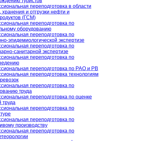
ождению туристов
сиональная переподготовка в области
 хранения и отгрузки нефти и
родуктов (ГСМ)
сиональная переподготовка по
льному оборудованию
сиональная переподготовка по
рно-эпидемиологической экспертизе
сиональная переподготовка по
нарно-санитарной экспертизе
сиональная переподготовка по
ведению
сиональная переподготовка по РАО и РВ
сиональная переподготовка технологиям
еревозок
сиональная переподготовка по
ованию труда
сиональная переподготовка по оценке
й труда
сиональная переподготовка по
ктуре
сиональная переподготовка по
ивому производству
сиональная переподготовка по
етеорологии