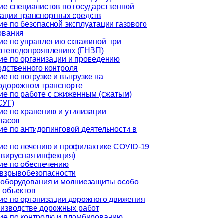
ие специалистов по государственной
рации транспортных средств
ие по безопасной эксплуатации газового
ования
ие по управлению скважиной при
фтеводопроявлениях (ГНВП)
ие по организации и проведению
одственного контроля
е по погрузке и выгрузке на
одорожном транспорте
ие по работе с сжиженным (сжатым)
СУГ)
ие по хранению и утилизации
пасов
ие по антидопинговой деятельности в
ие по лечению и профилактике COVID-19
авирусная инфекция)
ие по обеспечению
взрывобезопасности
ооборудования и молниезащиты особо
 объектов
ие по организации дорожного движения
оизводстве дорожных работ
ие по контролю и пломбированию