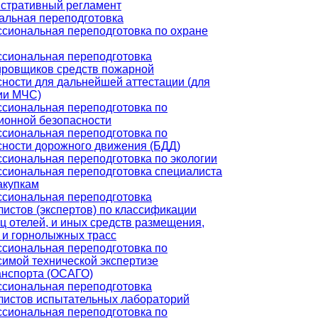
стративный регламент
льная переподготовка
сиональная переподготовка по охране
сиональная переподготовка
ировщиков средств пожарной
сности для дальнейшей аттестации (для
ии МЧС)
сиональная переподготовка по
ионной безопасности
сиональная переподготовка по
сности дорожного движения (БДД)
сиональная переподготовка по экологии
сиональная переподготовка специалиста
акупкам
сиональная переподготовка
листов (экспертов) по классификации
ц отелей, и иных средств размещения,
 и горнолыжных трасс
сиональная переподготовка по
симой технической экспертизе
анспорта (ОСАГО)
сиональная переподготовка
листов испытательных лабораторий
сиональная переподготовка по