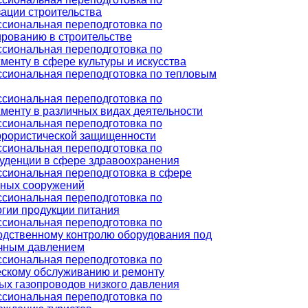
зации строительства
сиональная переподготовка по
ированию в строительстве
сиональная переподготовка по
менту в сфере культуры и искусства
сиональная переподготовка по тепловым
сиональная переподготовка по
менту в различных видах деятельности
сиональная переподготовка по
ррористической защищенности
сиональная переподготовка по
уденции в сфере здравоохранения
сиональная переподготовка в сфере
ных сооружений
сиональная переподготовка по
огии продукции питания
сиональная переподготовка по
одственному контролю оборудования под
чным давлением
сиональная переподготовка по
ескому обслуживанию и ремонту
ых газопроводов низкого давления
сиональная переподготовка по