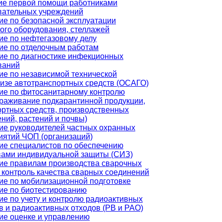
ие первой помощи работниками
вательных учреждений
ие по безопасной эксплуатации
кого оборудования, стеллажей
ие по нефтегазовому делу
ие по отделочным работам
ие по диагностике инфекционных
ваний
ие по независимой технической
тизе автотранспортных средств (ОСАГО)
ие по фитосанитарному контролю
араживание подкарантинной продукции,
ортных средств, производственных
ний, растений и почвы)
ие руководителей частных охранных
иятий ЧОП (организаций)
ие специалистов по обеспечению
вами индивидуальной защиты (СИЗ)
ие правилам производства сварочных
 контроль качества сварных соединений
ие по мобилизационной подготовке
ие по биотестированию
ие по учету и контролю радиоактивных
в и радиоактивных отходов (РВ и РАО)
ие оценке и управлению