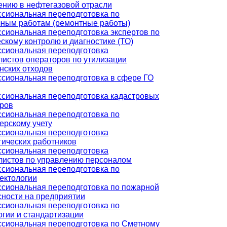
ению в нефтегазовой отрасли
сиональная переподготовка по
чным работам (ремонтные работы)
сиональная переподготовка экспертов по
скому контролю и диагностике (ТО)
сиональная переподготовка
листов операторов по утилизации
нских отходов
сиональная переподготовка в сфере ГО
сиональная переподготовка кадастровых
ров
сиональная переподготовка по
ерскому учету
сиональная переподготовка
гических работников
сиональная переподготовка
листов по управлению персоналом
сиональная переподготовка по
ектологии
сиональная переподготовка по пожарной
сности на предприятии
сиональная переподготовка по
огии и стандартизации
сиональная переподготовка по Сметному