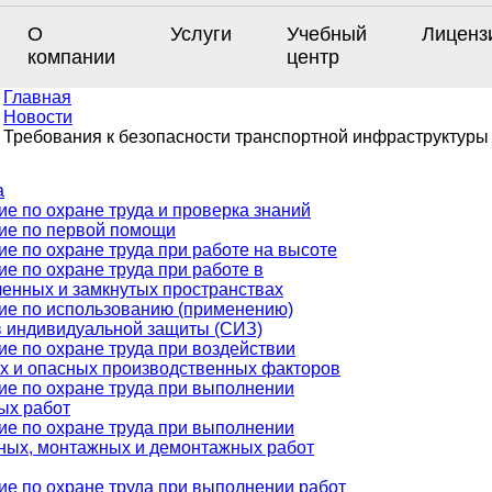
О
Услуги
Учебный
Лиценз
компании
центр
Главная
Новости
Требования к безопасности транспортной инфраструктуры
а
е по охране труда и проверка знаний
ие по первой помощи
е по охране труда при работе на высоте
е по охране труда при работе в
ченных и замкнутых пространствах
ие по использованию (применению)
в индивидуальной защиты (СИЗ)
ие по охране труда при воздействии
х и опасных производственных факторов
ие по охране труда при выполнении
ых работ
ие по охране труда при выполнении
ных, монтажных и демонтажных работ
ие по охране труда при выполнении работ