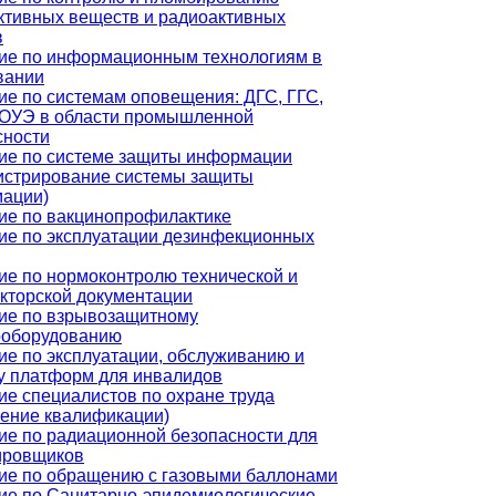
ктивных веществ и радиоактивных
в
ие по информационным технологиям в
вании
ие по системам оповещения: ДГС, ГГС,
ОУЭ в области промышленной
сности
ие по системе защиты информации
истрирование системы защиты
ации)
ие по вакцинопрофилактике
ие по эксплуатации дезинфекционных
ие по нормоконтролю технической и
укторской документации
ие по взрывозащитному
ооборудованию
ие по эксплуатации, обслуживанию и
у платформ для инвалидов
ие специалистов по охране труда
ение квалификации)
ие по радиационной безопасности для
ировщиков
ие по обращению с газовыми баллонами
ие по Санитарно-эпидемиологические