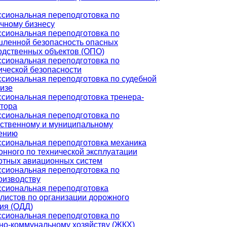
сиональная переподготовка по
ичному бизнесу
сиональная переподготовка по
ленной безопасность опасных
одственных объектов (ОПО)
сиональная переподготовка по
ической безопасности
сиональная переподготовка по судебной
тизе
сиональная переподготовка тренера-
ктора
сиональная переподготовка по
рственному и муниципальному
ению
сиональная переподготовка механика
онного по технической эксплуатации
отных авиационных систем
сиональная переподготовка по
оизводству
сиональная переподготовка
листов по организации дорожного
ия (ОДД)
сиональная переподготовка по
о-коммунальному хозяйству (ЖКХ)