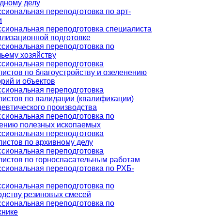
дному делу
сиональная переподготовка по арт-
и
сиональная переподготовка специалиста
илизационной подготовке
сиональная переподготовка по
чьему хозяйству
сиональная переподготовка
листов по благоустройству и озеленению
рий и объектов
сиональная переподготовка
листов по валидации (квалификации)
евтического производства
сиональная переподготовка по
ению полезных ископаемых
сиональная переподготовка
листов по архивному делу
сиональная переподготовка
листов по горноспасательным работам
сиональная переподготовка по РХБ-
сиональная переподготовка по
одству резиновых смесей
сиональная переподготовка по
хнике