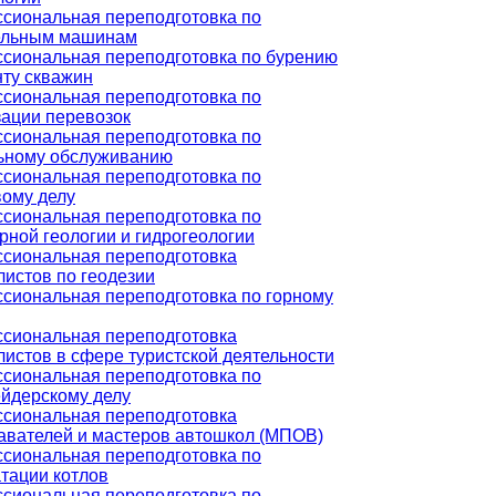
сиональная переподготовка по
ельным машинам
сиональная переподготовка по бурению
нту скважин
сиональная переподготовка по
зации перевозок
сиональная переподготовка по
ьному обслуживанию
сиональная переподготовка по
вому делу
сиональная переподготовка по
рной геологии и гидрогеологии
сиональная переподготовка
листов по геодезии
сиональная переподготовка по горному
сиональная переподготовка
листов в сфере туристской деятельности
сиональная переподготовка по
йдерскому делу
сиональная переподготовка
авателей и мастеров автошкол (МПОВ)
сиональная переподготовка по
атации котлов
сиональная переподготовка по