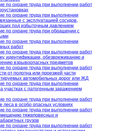
ие по охране труда при выполнении работ
роустановках
ие по охране труда при выполнении
связанные с эксплуатацией сосудов,
ющих под избыточным давлением
ие по охране труда при обращении с
ными
ие по охране труда при выполнении
зных работ
ие по охране труда при выполнении работ
ску, идентификации, обезвреживанию и
жению взрывоопасных предметов
ие по охране труда при выполнении работ
сти от полотна или проезжей части
атируемых автомобильных дорог или ЖД
ие по охране труда при выполнении
на участках с патогенным заражением
ие по охране труда при выполнении работ
е леса в особо опасных условиях
ие по охране труда при выполнении работ
емещению тяжеловесных и
габаритных грузов
ие по охране труда при выполнении работ
оактивными веществами и источниками