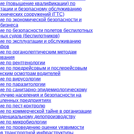
ие (повышение квалификации) по
атации и безопасному обслуживанию
ехнических сооружений (ГТС)
ие по экономической безопасности и
 бизнеса
ие по безопасности полетов беспилотных
ных судов (беспилотников)
ие по эксплуатации и обслуживанию
афов
ие по органолептическим методам
ования
ие по рентгенологии
ие по предрейсовым и послерейсовым
нским осмотрам водителей
ие по вирусологии
ие по паразитологии
ие по санитарно-эпидемиологическому
олучию населения и безопасности на
ленных предприятиях
ие по пест-контролю
ие по коммерческой тайне в организации
иденциальному делопроизводству
ие по микробиологии
ие по проведению оценки уязвимости
ов транспортной инфраструктуры