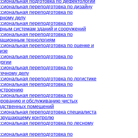
сиональная подготовка по дефектологии
сиональная переподготовка по дизайну
сиональная переподготовка по
рному делу
сиональная переподготовка по
рным системам зданий и сооружений
сиональная переподготовка по
ационным технологиям
сиональная переподготовка по оценке и
тизе
сиональная переподготовка по
ургии
сиональная переподготовка по
течному делу
сиональная переподготовка по логистике
сиональная переподготовка по
строению
сиональная переподготовка по
ированию и обслуживанию чистых
одственных помещений
сиональная переподготовка специалиста
азрушающему контролю
сиональная переподготовка по лесному
сиональная переподготовка по