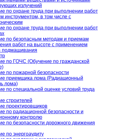
рующих излучений
ие по охране труда при выполнении работ
м инструментом, в том числе с
хническим
ие по охране труда при выполнении работ
ах
ие по безопасным методам и приемам
ения работ на высоте с применением
в подмащивания
тр
ие по ГОЧС (Обучение по гражданской
е)
ие по пожарной безопасности
ие приемщика лома (Радиационный
ь лома)
ие по специальной оценке условий труда
ие строителей
ие проектировщиков
ие по радиационной безопасности и
ионному контролю
ие по безопасности дорожного движения
ие по энергоаудиту