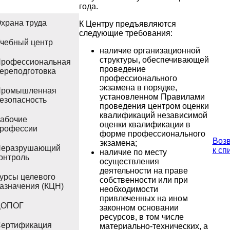
года.
храна труда
К Центру предъявляются
следующие требования:
чебный центр
наличие организационной
структуры, обеспечивающей
рофессиональная
проведение
ереподготовка
профессионального
экзамена в порядке,
ромышленная
установленном Правилами
езопасность
проведения центром оценки
квалификаций независимой
абочие
оценки квалификации в
рофессии
форме профессионального
Воз
экзамена;
еразрушающий
к сп
наличие по месту
онтроль
осуществления
деятельности на праве
урсы целевого
собственности или при
азначения (КЦН)
необходимости
привлеченных на ином
ДОПОГ
законном основании
ресурсов, в том числе
ертификация
материально-технических, а