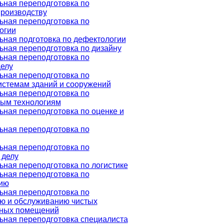
ная переподготовка по
роизводству
ная переподготовка по
огии
ная подготовка по дефектологии
ная переподготовка по дизайну
ная переподготовка по
елу
ная переподготовка по
стемам зданий и сооружений
ная переподготовка по
ым технологиям
ная переподготовка по оценке и
ная переподготовка по
ная переподготовка по
 делу
ная переподготовка по логистике
ная переподготовка по
ию
ная переподготовка по
ю и обслуживанию чистых
нных помещений
ная переподготовка специалиста