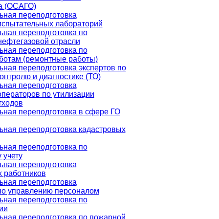
а (ОСАГО)
ная переподготовка
испытательных лабораторий
ная переподготовка по
нефтегазовой отрасли
ная переподготовка по
ботам (ремонтные работы)
ная переподготовка экспертов по
онтролю и диагностике (ТО)
ная переподготовка
операторов по утилизации
тходов
ная переподготовка в сфере ГО
ная переподготовка кадастровых
ная переподготовка по
 учету
ная переподготовка
х работников
ная переподготовка
по управлению персоналом
ная переподготовка по
ии
ная переподготовка по пожарной