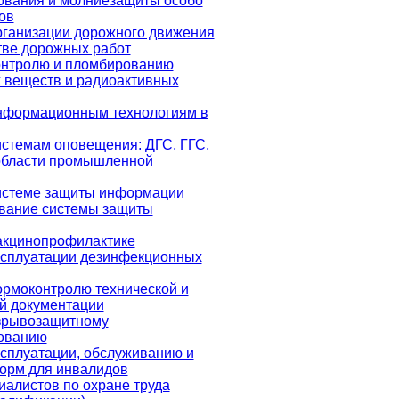
ования и молниезащиты особо
ов
рганизации дорожного движения
тве дорожных работ
онтролю и пломбированию
 веществ и радиоактивных
нформационным технологиям в
истемам оповещения: ДГС, ГГС,
области промышленной
истеме защиты информации
вание системы защиты
акцинопрофилактике
ксплуатации дезинфекционных
ормоконтролю технической и
ой документации
зрывозащитному
ованию
ксплуатации, обслуживанию и
орм для инвалидов
иалистов по охране труда