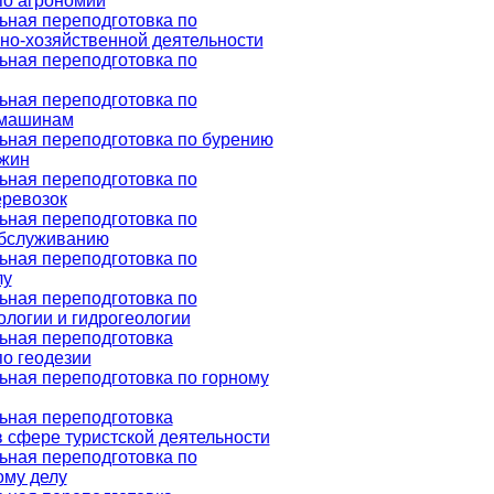
по агрономии
ная переподготовка по
но-хозяйственной деятельности
ная переподготовка по
ная переподготовка по
 машинам
ная переподготовка по бурению
ажин
ная переподготовка по
еревозок
ная переподготовка по
обслуживанию
ная переподготовка по
лу
ная переподготовка по
ологии и гидрогеологии
ная переподготовка
по геодезии
ная переподготовка по горному
ная переподготовка
 сфере туристской деятельности
ная переподготовка по
му делу