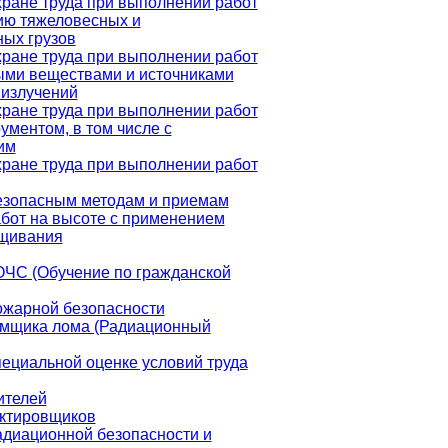
хране труда при выполнении работ
ю тяжеловесных и
ных грузов
хране труда при выполнении работ
ыми веществами и источниками
излучений
хране труда при выполнении работ
ументом, в том числе с
им
хране труда при выполнении работ
езопасным методам и приемам
бот на высоте с применением
ащивания
ОЧС (Обучение по гражданской
ожарной безопасности
мщика лома (Радиационный
пециальной оценке условий труда
ителей
ктировщиков
адиационной безопасности и