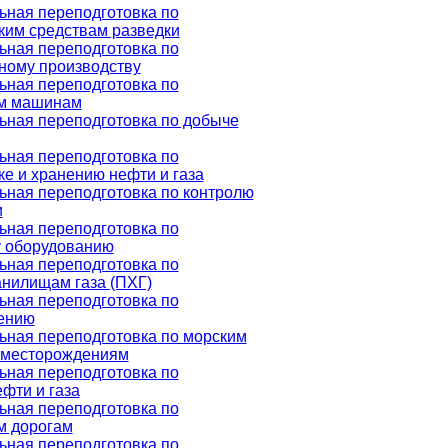
ная переподготовка по
ким средствам разведки
ная переподготовка по
ному производству
ная переподготовка по
им машинам
ная переподготовка по добыче
ная переподготовка по
е и хранению нефти и газа
ная переподготовка по контролю
и
ная переподготовка по
 оборудованию
ная переподготовка по
нилищам газа (ПХГ)
ная переподготовка по
ению
ная переподготовка по морским
 месторождениям
ная переподготовка по
фти и газа
ная переподготовка по
м дорогам
ная переподготовка по