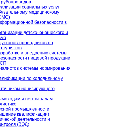
трубопроводов
еализации социальных услуг
бязательному медицинскому
ОМС)
нформационной безопасности в
рганизации детско-юношеского и
зма
рукторов-проводников по
 туристов
азработке и внедрению системы
езопасности пищевой продукции
ССП
иалистов системы нормирования
алификации по холодильному
сточникам ионизирующего
ымоходам и вентканалам
огистике
есной промышленности
ышение квалификации)
ческой деятельности и
онтроля (ВЭД)