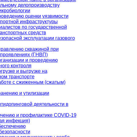
льному делопроизводству
икробиологии
роведению оценки уязвимости
спортной инфраструктуры
иалистов по государственной
ранспортных средств
зопасной эксплуатации газового
правлению скважиной при
проявлениях (ГНВП)
рганизации и проведению
ного контроля
грузке и выгрузке на
ом транспорте
аботе с сжиженным (сжатым)
ранению и утилизации
нтидопинговой деятельности в
ечению и профилактике COVID-19
ая инфекция)
беспечению
безопасности