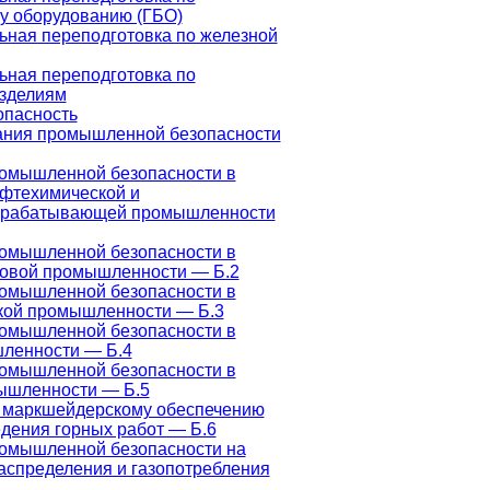
у оборудованию (ГБО)
ная переподготовка по железной
ная переподготовка по
зделиям
пасность
ания промышленной безопасности
омышленной безопасности в
ефтехимической и
ерабатывающей промышленности
омышленной безопасности в
зовой промышленности — Б.2
омышленной безопасности в
кой промышленности — Б.3
омышленной безопасности в
ленности — Б.4
омышленной безопасности в
ышленности — Б.5
 маркшейдерскому обеспечению
едения горных работ — Б.6
омышленной безопасности на
распределения и газопотребления