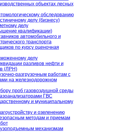
оизводственных объектах лесных
нтомологическому обследованию
стиничному делу (бизнесу)
метному делу
ышение квалификации)
тавников автомобильного и
трического транспорта
щиков по курсу оценочная
аможенному делу
иквидации разливов нефти и
в (ЛРН)
узочно-разгрузочным работам с
ами на железнодорожном
тбору проб газовоздушной среды
азоанализаторами ГВС
дарственному и муниципальному
лагоустройству и озеленению
безопасным методам и приемам
бот
рузоподъемным механизмам