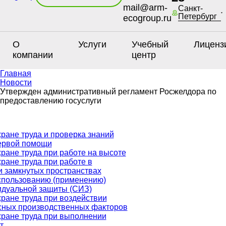
mail@arm-
Санкт-
Петербург
ecogroup.ru
О
Услуги
Учебный
Лиценз
компании
центр
Главная
Новости
Утвержден административный регламент Росжелдора по
предоставлению госуслуги
ране труда и проверка знаний
ервой помощи
ране труда при работе на высоте
ране труда при работе в
и замкнутых пространствах
спользованию (применению)
идуальной защиты (СИЗ)
ране труда при воздействии
сных производственных факторов
хране труда при выполнении
т