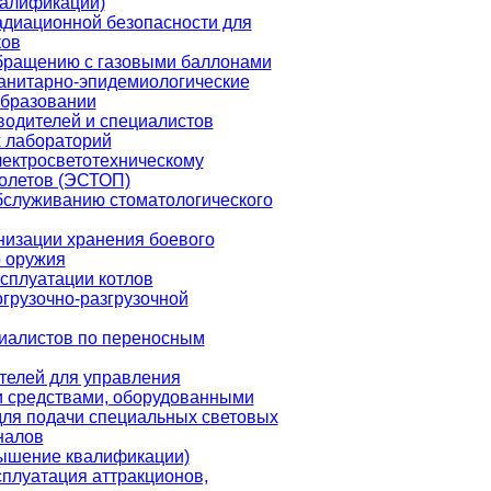
алификации)
адиационной безопасности для
ков
бращению с газовыми баллонами
анитарно-эпидемиологические
образовании
водителей и специалистов
 лабораторий
лектросветотехническому
олетов (ЭСТОП)
бслуживанию стоматологического
низации хранения боевого
о оружия
ксплуатации котлов
грузочно-разгрузочной
иалистов по переносным
телей для управления
 средствами, оборудованными
для подачи специальных световых
налов
ышение квалификации)
сплуатация аттракционов,