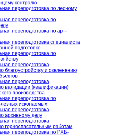
ющему контролю
ная переподготовка по лесному
ная переподготовка по
елу
ная переподготовка по арт-
ная переподготовка специалиста
онной подготовке
ная переподготовка по
озяйству
ная переподготовка
по благоустройству и озеленению
бъектов
ная переподготовка
по валидации (квалификации)
кого производства
ная переподготовка по
олезных ископаемых
ная переподготовка
по архивному делу
ная переподготовка
по горноспасательным работам
ная переподготовка по РХБ-