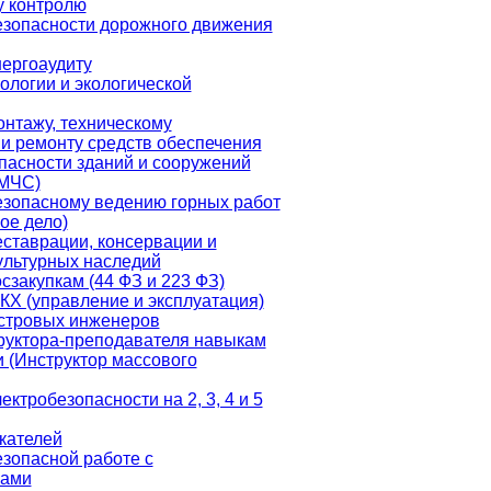
 контролю
езопасности дорожного движения
нергоаудиту
ологии и экологической
онтажу, техническому
и ремонту средств обеспечения
пасности зданий и сооружений
 МЧС)
езопасному ведению горных работ
ое дело)
еставрации, консервации и
ультурных наследий
сзакупкам (44 ФЗ и 223 ФЗ)
КХ (управление и эксплуатация)
стровых инженеров
руктора-преподавателя навыкам
 (Инструктор массового
ектробезопасности на 2, 3, 4 и 5
кателей
езопасной работе с
мами