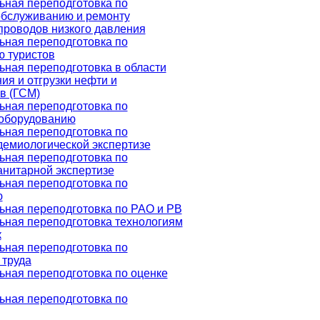
ная переподготовка по
обслуживанию и ремонту
проводов низкого давления
ная переподготовка по
 туристов
ная переподготовка в области
ия и отгрузки нефти и
в (ГСМ)
ная переподготовка по
оборудованию
ная переподготовка по
демиологической экспертизе
ная переподготовка по
анитарной экспертизе
ная переподготовка по
ю
ная переподготовка по РАО и РВ
ная переподготовка технологиям
к
ная переподготовка по
труда
ная переподготовка по оценке
ная переподготовка по