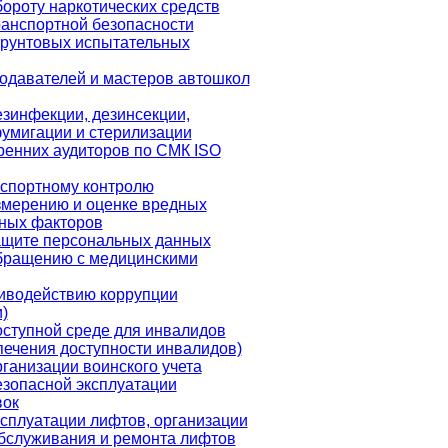
ороту наркотических средств
ранспортной безопасности
грунтовых испытательных
одавателей и мастеров автошкол
езинфекции, дезинсекции,
фумигации и стерилизации
ренних аудиторов по СМК ISO
кспортному контролю
змерению и оценке вредных
ных факторов
ащите персональных данных
бращению с медицинскими
иводействию коррупции
)
оступной среде для инвалидов
печения доступности инвалидов)
ганизации воинского учета
езопасной эксплуатации
вок
ксплуатации лифтов, организации
обслуживания и ремонта лифтов