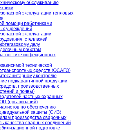
ехническому обслуживанию
ехники
езопасной эксплуатации тепловых
ок
ой помощи работниками
ых учреждений
езопасной эксплуатации
рудования, стеллажей
ефтегазовому делу
тделочным работам
иагностике инфекционных
езависимой технической
тотранспортных средств (ОСАГО)
итосанитарному контролю
ние подкарантинной продукции,
средств, производственных
стений и почвы)
водителей частных охранных
ОП (организаций)
иалистов по обеспечению
дивидуальной защиты (СИЗ)
илам производства сварочных
ль качества сварных соединений
обилизационной подготовке