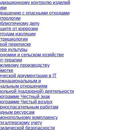
адиационному контролю изделий
ики
бращению с опасными отходами
етрологии
иблиотечному делу
щите от коррозии
етодам изоляции
утрициологии
вой переписке
ере культуры
ономии и сельском хозяйстве
рт-терапии
жливому производству
бмотке
ческой документации в IT
ежнациональным и
нальным отношениям
рольной (надзорной) деятельности
рограмме Честный знак
рограмме Чистый воздух
орноспасательным работам
одным ресурсам
монопольному комплаенсу
хгалтерскому учету
ридической безопасности