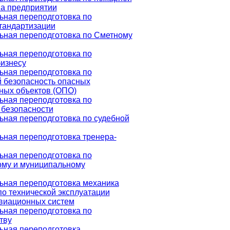
на предприятии
ная переподготовка по
стандартизации
ная переподготовка по Сметному
ная переподготовка по
бизнесу
ная переподготовка по
безопасность опасных
ных объектов (ОПО)
ная переподготовка по
 безопасности
ная переподготовка по судебной
ная переподготовка тренера-
ная переподготовка по
ому и муниципальному
ная переподготовка механика
по технической эксплуатации
виационных систем
ная переподготовка по
тву
ная переподготовка