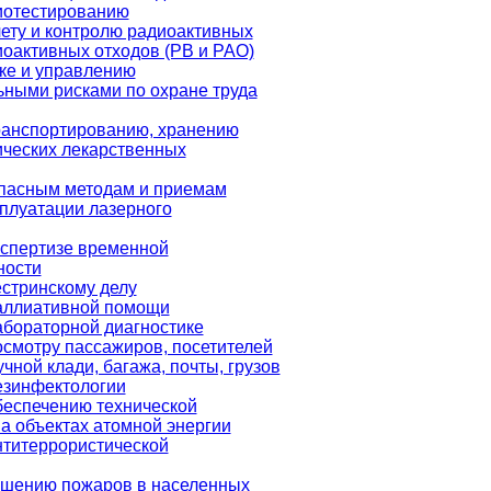
иотестированию
чету и контролю радиоактивных
иоактивных отходов (РВ и РАО)
ке и управлению
ными рисками по охране труда
ранспортированию, хранению
ческих лекарственных
пасным методам и приемам
сплуатации лазерного
кспертизе временной
ности
естринскому делу
аллиативной помощи
абораторной диагностике
осмотру пассажиров, посетителей
учной клади, багажа, почты, грузов
езинфектологии
беспечению технической
а объектах атомной энергии
нтитеррористической
ушению пожаров в населенных