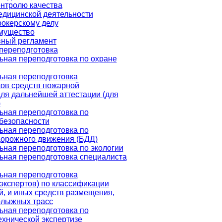
онтролю качества
едицинской деятельности
рокерскому делу
мущество
ный регламент
переподготовка
ная переподготовка по охране
ная переподготовка
ов средств пожарной
для дальнейшей аттестации (для
)
ная переподготовка по
безопасности
ная переподготовка по
дорожного движения (БДД)
ная переподготовка по экологии
ная переподготовка специалиста
ная переподготовка
экспертов) по классификации
й, и иных средств размещения,
олыжных трасс
ная переподготовка по
ехнической экспертизе