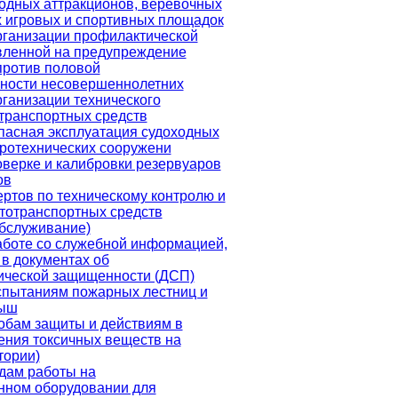
водных аттракционов, веревочных
х игровых и спортивных площадок
рганизации профилактической
вленной на предупреждение
против половой
ности несовершеннолетних
рганизации технического
транспортных средств
пасная эксплуатация судоходных
дротехнических сооружени
оверке и калибровки резервуаров
ов
ртов по техническому контролю и
втотранспортных средств
обслуживание)
аботе со служебной информацией,
в документах об
ической защищенности (ДСП)
спытаниям пожарных лестниц и
рыш
обам защиты и действиям в
ения токсичных веществ на
тории)
дам работы на
нном оборудовании для