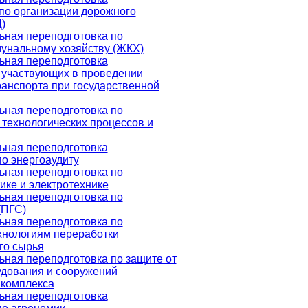
по организации дорожного
)
ная переподготовка по
нальному хозяйству (ЖКХ)
ная переподготовка
 участвующих в проведении
ранспорта при государственной
ная переподготовка по
 технологических процессов и
ная переподготовка
о энергоаудиту
ная переподготовка по
ике и электротехнике
ная переподготовка по
(ПГС)
ная переподготовка по
хнологиям переработки
го сырья
ная переподготовка по защите от
удования и сооружений
 комплекса
ная переподготовка