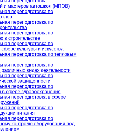
ная переподготовка
й и мастеров автошкол (МПОВ)
ная переподготовка по
отлов
ная переподготовка по
троительства
ная переподготовка по
ю в строительстве
ная переподготовка по
 сфере культуры и искусства
ная переподготовка по тепловым
ная переподготовка по
 различных видах деятельности
ная переподготовка по
ической защищенности
ная переподготовка по
 в сфере здравоохранения
ная переподготовка в сфере
оружений
ная переподготовка по
одукции питания
ная переподготовка по
ному контролю оборудования под
авлением