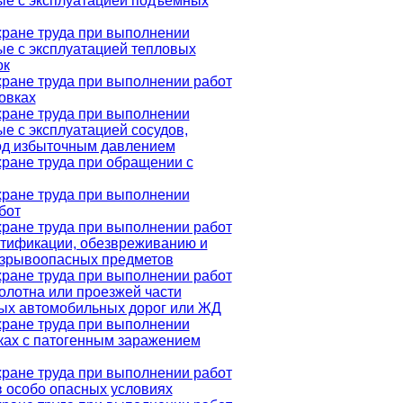
ные с эксплуатацией подъемных
хране труда при выполнении
ые с эксплуатацией тепловых
ок
хране труда при выполнении работ
овках
хране труда при выполнении
ые с эксплуатацией сосудов,
од избыточным давлением
хране труда при обращении с
хране труда при выполнении
бот
хране труда при выполнении работ
ентификации, обезвреживанию и
зрывоопасных предметов
хране труда при выполнении работ
полотна или проезжей части
ых автомобильных дорог или ЖД
хране труда при выполнении
тках с патогенным заражением
хране труда при выполнении работ
в особо опасных условиях