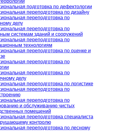
теорологии
иональная подготовка по дефектологии
иональная переподготовка по дизайну
иональная переподготовка по
ному делу
иональная переподготовка по
ным системам зданий и сооружений
иональная переподготовка по
ционным технологиям
иональная переподготовка по оценке и
изе
иональная переподготовка по
ргии
иональная переподготовка по
ечному делу
иональная переподготовка по логистике
иональная переподготовка по
строению
иональная переподготовка по
рованию и обслуживанию чистых
дственных помещений
иональная переподготовка специалиста
зрушающему контролю
иональная переподготовка по лесному