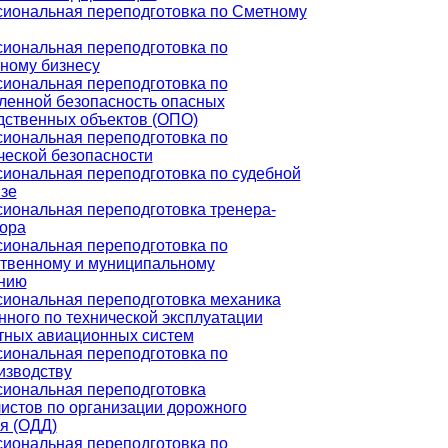
иональная переподготовка по Сметному
иональная переподготовка по
чному бизнесу
иональная переподготовка по
енной безопасность опасных
дственных объектов (ОПО)
иональная переподготовка по
ческой безопасности
иональная переподготовка по судебной
изе
иональная переподготовка тренера-
тора
иональная переподготовка по
ственному и муниципальному
нию
иональная переподготовка механика
нного по технической эксплуатации
тных авиационных систем
иональная переподготовка по
изводству
иональная переподготовка
истов по организации дорожного
я (ОДД)
иональная переподготовка по