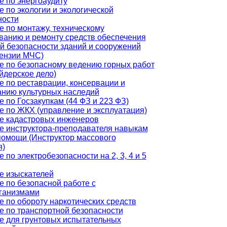
е по энергоаудиту
 по экологии и экологической
ности
е по монтажу, техническому
ванию и ремонту средств обеспечения
й безопасности зданий и сооружений
цензии МЧС)
е по безопасному ведению горных работ
йдерское дело)
е по реставрации, консервации и
анию культурных наследий
 по Госзакупкам (44 ФЗ и 223 ФЗ)
е по ЖКХ (управление и эксплуатация)
е кадастровых инженеров
е инструктора-преподавателя навыкам
помощи (Инструктор массового
я)
 по электробезопасности на 2, 3, 4 и 5
е изыскателей
е по безопасной работе с
ганизмами
 по обороту наркотических средств
е по транспортной безопасности
е для грунтовых испытательных