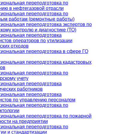
иональная переподготовка по
нию в нефтегазовой отрасли
иональная переподготовка по
ным работам (ремонтные работы)
иональная переподготовка экспертов по
кому контролю и диагностике (ТО)
иональная переподготовка
истов операторов по утилизации
ских отходов
иональная переподготовка в сфере ГО
иональная переподготовка кадастровых
ов
иональная переподготовка по
рскому учету
иональная переподготовка
ических работников
иональная переподготовка
истов по управлению персоналом
иональная переподготовка по
ктологии
иональная переподготовка по пожарной
ности на предприятии
иональная переподготовка по
гии и стандартизации