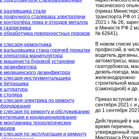
токсического опья
(приказ Министерс
е разливщика стали
транспорта РФ от 
е подручного сталевара электропечи
2021 г. № 26, заре
е контролёра лома и отходов металла
в Минюсте РФ 2 ма
е газорезчика
№ 62641).
е обработчика поверхностных пороков
В новом списке ук
е слесаря-ремонтника
профессий, в числ
е вальцовщика стана горячей прокатки
водитель дрезины
е оператора манипулятора
автомотрисы, маш
е машиниста буровой установки
газотурбовоза, ма
е дезинфектора
дизель-поезда, ма
е медицинского дезинфектора
железнодорожно-
е слесаря-инструментальщика
строительной маш
е бетонщика
(самоходной) и др.
е штукатура
е столяра
Приказ вступает в 
е слесаря-электрика по ремонту
сентября 2021 г. и
оборудования
до 1 сентября 2027 
е слесаря по ремонту и обслуживанию
вентиляции и кондиционирования
Действующий в на
е монтажника технологических
время перечень,
оводов
утвержденный при
е слесаря по эксплуатации и ремонту
Минтранса России 