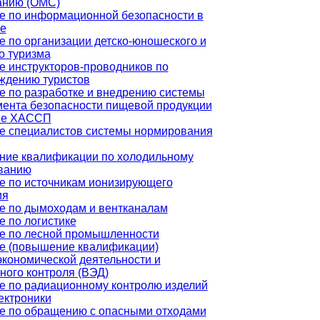
анию (ОМС)
е по информационной безопасности в
е
е по организации детско-юношеского и
о туризма
е инструкторов-проводников по
ждению туристов
е по разработке и внедрению системы
ента безопасности пищевой продукции
ве ХАССП
е специалистов системы нормирования
ие квалификации по холодильному
ванию
е по источникам ионизирующего
ия
е по дымоходам и вентканалам
е по логистике
е по лесной промышленности
е (повышение квалификации)
кономической деятельности и
ного контроля (ВЭД)
е по радиационному контролю изделий
ектроники
е по обращению с опасными отходами