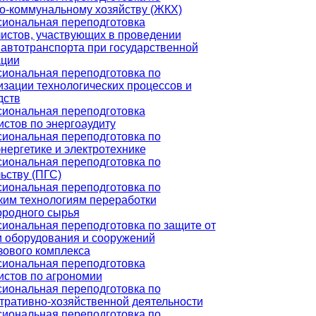
-коммунальному хозяйству (ЖКХ)
иональная переподготовка
истов, участвующих в проведении
 автотранспорта при государственной
ации
иональная переподготовка по
изации технологических процессов и
дств
иональная переподготовка
стов по энергоаудиту
иональная переподготовка по
нергетике и электротехнике
иональная переподготовка по
ьству (ПГС)
иональная переподготовка по
ким технологиям переработки
ородного сырья
иональная переподготовка по защите от
и оборудования и сооружений
зового комплекса
иональная переподготовка
истов по агрономии
иональная переподготовка по
тративно-хозяйственной деятельности
иональная переподготовка по