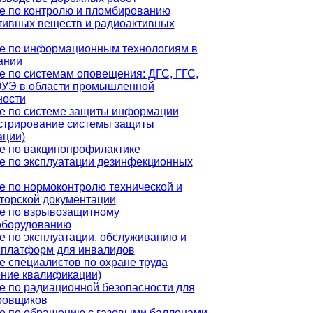
е по контролю и пломбированию
тивных веществ и радиоактивных
е по информационным технологиям в
ании
е по системам оповещения: ДГС, ГГС,
УЭ в области промышленной
ности
е по системе защиты информации
стрирование системы защиты
ции)
е по вакцинопрофилактике
е по эксплуатации дезинфекционных
е по нормоконтролю технической и
кторской документации
е по взрывозащитному
оборудованию
е по эксплуатации, обслуживанию и
 платформ для инвалидов
е специалистов по охране труда
ние квалификации)
е по радиационной безопасности для
ровщиков
е по обращению с газовыми баллонами