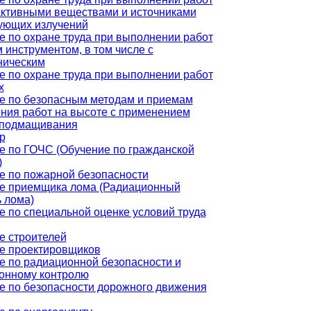
активными веществами и источниками
ующих излучений
е по охране труда при выполнении работ
 инструментом, в том числе с
ническим
е по охране труда при выполнении работ
х
е по безопасным методам и приемам
ния работ на высоте с применением
 подмащивания
р
е по ГОЧС (Обучение по гражданской
)
е по пожарной безопасности
е приемщика лома (Радиационный
 лома)
е по специальной оценке условий труда
е строителей
е проектировщиков
е по радиационной безопасности и
онному контролю
е по безопасности дорожного движения