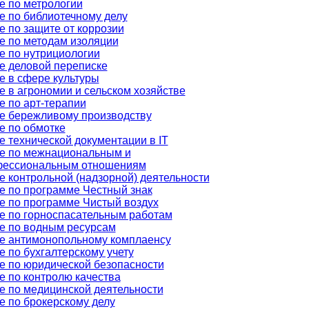
е по метрологии
е по библиотечному делу
 по защите от коррозии
е по методам изоляции
е по нутрициологии
е деловой переписке
е в сфере культуры
 в агрономии и сельском хозяйстве
е по арт-терапии
е бережливому производству
е по обмотке
 технической документации в IT
е по межнациональным и
ессиональным отношениям
е контрольной (надзорной) деятельности
е по программе Честный знак
е по программе Чистый воздух
е по горноспасательным работам
е по водным ресурсам
е антимонопольному комплаенсу
 по бухгалтерскому учету
е по юридической безопасности
е по контролю качества
е по медицинской деятельности
е по брокерскому делу