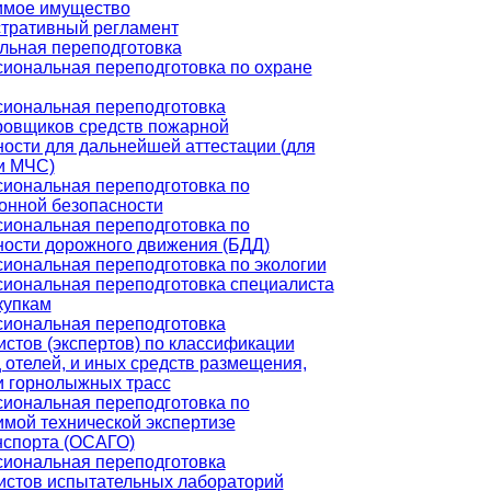
мое имущество
тративный регламент
ьная переподготовка
иональная переподготовка по охране
иональная переподготовка
ровщиков средств пожарной
ности для дальнейшей аттестации (для
и МЧС)
иональная переподготовка по
онной безопасности
иональная переподготовка по
ности дорожного движения (БДД)
иональная переподготовка по экологии
иональная переподготовка специалиста
купкам
иональная переподготовка
стов (экспертов) по классификации
 отелей, и иных средств размещения,
и горнолыжных трасс
иональная переподготовка по
имой технической экспертизе
нспорта (ОСАГО)
иональная переподготовка
истов испытательных лабораторий