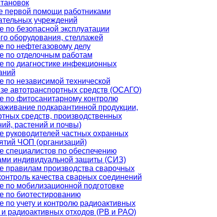
становок
е первой помощи работниками
ательных учреждений
е по безопасной эксплуатации
го оборудования, стеллажей
е по нефтегазовому делу
е по отделочным работам
е по диагностике инфекционных
аний
е по независимой технической
изе автотранспортных средств (ОСАГО)
е по фитосанитарному контролю
раживание подкарантинной продукции,
ртных средств, производственных
ий, растений и почвы)
е руководителей частных охранных
ятий ЧОП (организаций)
е специалистов по обеспечению
ами индивидуальной защиты (СИЗ)
е правилам производства сварочных
контроль качества сварных соединений
е по мобилизационной подготовке
е по биотестированию
е по учету и контролю радиоактивных
 и радиоактивных отходов (РВ и РАО)