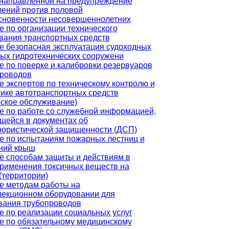
 направленной на предупреждение
лений против половой
сновенности несовершеннолетних
е по организации технического
вания транспортных средств
е безопасная эксплуатация судоходных
вых гидротехнических сооружени
е по поверке и калибровки резервуаров
проводов
 экспертов по техническому контролю и
тике автотранспортных средств
еское обслуживание)
е по работе со служебной информацией,
щейся в документах об
рористической защищенности (ДСП)
е по испытаниям пожарных лестниц и
ний крыш
е способам защиты и действиям в
применения токсичных веществ на
(территории)
е методам работы на
пекционном оборудовании для
вания трубопроводов
е по реализации социальных услуг
е по обязательному медицинскому