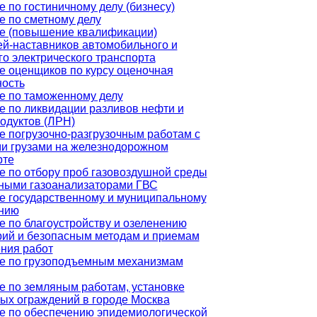
 по гостиничному делу (бизнесу)
е по сметному делу
е (повышение квалификации)
ей-наставников автомобильного и
о электрического транспорта
е оценщиков по курсу оценочная
ность
е по таможенному делу
е по ликвидации разливов нефти и
одуктов (ЛРН)
е погрузочно-разгрузочным работам с
и грузами на железнодорожном
рте
е по отбору проб газовоздушной среды
ными газоанализаторами ГВС
е государственному и муниципальному
нию
е по благоустройству и озеленению
рий и безопасным методам и приемам
ния работ
е по грузоподъемным механизмам
е по земляным работам, установке
ых ограждений в городе Москва
е по обеспечению эпидемиологической