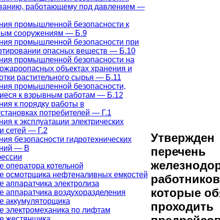
ванию, работающему под давлением —
ния промышленной безопасности к
ым сооружениям — Б.9
ния промышленной безопасности при
ртировании опасных веществ — Б.10
ния промышленной безопасности на
ожароопасных объектах хранения и
отки растительного сырья — Б.11
ния промышленной безопасности,
иеся к взрывным работам — Б.12
ия к порядку работы в
становках потребителей — Г.1
ия к эксплуатации электрических
и сетей — Г.2
Утвержден
ния безопасности гидротехнических
ний — В
перечень
фессии
железнодо
е оператора котельной
е осмотрщика нефтеналивных емкостей
работников
е аппаратчика электролиза
которые о
е аппаратчика воздухоразделения
е аккумуляторщика
проходить
е электромеханика по лифтам
е жестянщика