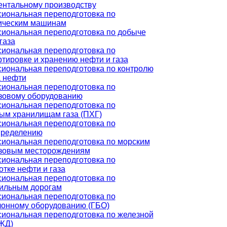
ентальному производству
иональная переподготовка по
ическим машинам
иональная переподготовка по добыче
газа
иональная переподготовка по
тировке и хранению нефти и газа
иональная переподготовка по контролю
а нефти
иональная переподготовка по
зовому оборудованию
иональная переподготовка по
ым хранилищам газа (ПХГ)
иональная переподготовка по
пределению
иональная переподготовка по морским
зовым месторождениям
иональная переподготовка по
тке нефти и газа
иональная переподготовка по
ильным дорогам
иональная переподготовка по
лонному оборудованию (ГБО)
иональная переподготовка по железной
(ЖД)