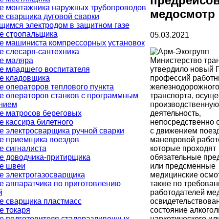
предрейсо
е монтажника наружных трубопроводов
медосмотр
е сварщика дуговой сварки
щимся электродом в защитном газе
е стропальщика
05.03.2021
е машиниста компрессорных установок
е слесаря-сантехника
Министерство тра
е маляра
утвердило новый 
е младшего воспитателя
профессий работн
е кладовщика
железнодорожног
е операторов теплового пункта
транспорта, осущ
е операторов станков с программным
производственную
нием
деятельность,
е матросов береговых
непосредственно 
е кассира билетного
с движением поез
е электросварщика ручной сварки
маневровой работ
е приемщика поездов
которые проходят
е сигналиста
обязательные пре
е доводчика-притирщика
или предсменные
е швеи
медицинские осмо
е электрогазосварщика
также по требова
е аппаратчика по приготовлению
работодателей ме
й
освидетельствова
е сварщика пластмасс
состояние алкогол
е токаря
наркотического ил
е подготовителя сталеразливочных