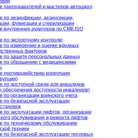
орий
е преподавателей и мастеров автошкол
е по дезинфекции, дезинсекции,
ации, фумигации и стерилизации
е внутренних аудиторов по СМК ISO
е по экспортному контролю
е по измерению и оценке вредных
дственных факторов
е по защите персональных данных
е по обращению с медицинскими
и
е противодействию коррупции
рупции)
е по доступной среде для инвалидов
ы обеспечения доступности инвалидов)
 по организации воинского учета
е по безопасной эксплуатации
установок
е по эксплуатации лифтов, организации
ского обслуживания и ремонта лифтов
е по техническому обслуживанию
ской техники
е по безопасной эксплуатации тепловых