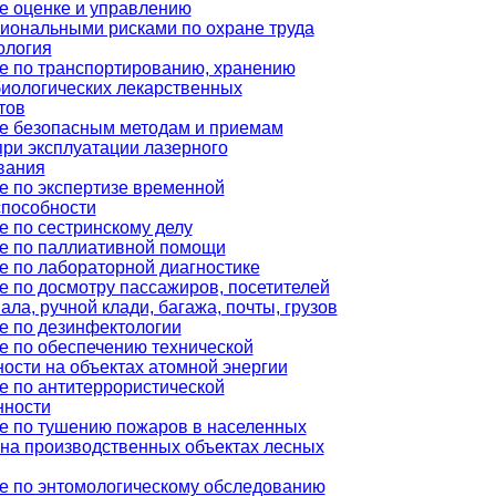
е оценке и управлению
иональными рисками по охране труда
ология
е по транспортированию, хранению
иологических лекарственных
тов
е безопасным методам и приемам
при эксплуатации лазерного
вания
е по экспертизе временной
способности
е по сестринскому делу
е по паллиативной помощи
е по лабораторной диагностике
е по досмотру пассажиров, посетителей
ала, ручной клади, багажа, почты, грузов
е по дезинфектологии
е по обеспечению технической
ости на объектах атомной энергии
е по антитеррористической
ности
е по тушению пожаров в населенных
 на производственных объектах лесных
е по энтомологическому обследованию