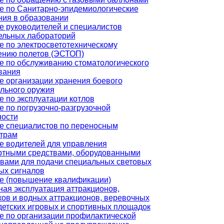
е по Санитарно-эпидемиологические
ния в образовании
е руководителей и специалистов
ельных лабораторий
е по электросветотехническому
ению полетов (ЭСТОП)
е по обслуживанию стоматологического
вания
е организации хранения боевого
ельного оружия
е по эксплуатации котлов
 по погрузочно-разгрузочной
ности
е специалистов по переносным
трам
е водителей для управления
ртными средствами, оборудованными
твами для подачи специальных световых
ых сигналов
е (повышение квалификации)
ная эксплуатация аттракционов,
ков и водных аттракционов, веревочных
детских игровых и спортивных площадок
е по организации профилактической