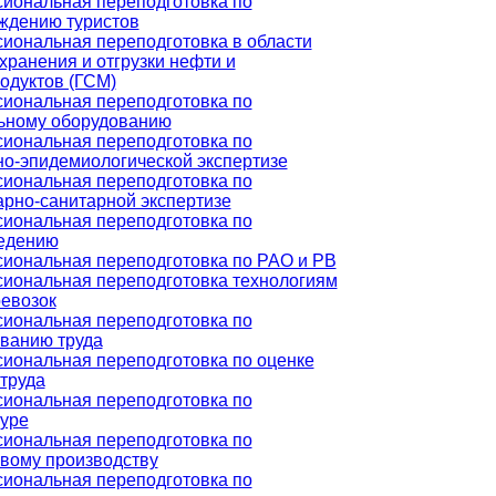
иональная переподготовка по
ждению туристов
иональная переподготовка в области
хранения и отгрузки нефти и
одуктов (ГСМ)
иональная переподготовка по
ьному оборудованию
иональная переподготовка по
но-эпидемиологической экспертизе
иональная переподготовка по
арно-санитарной экспертизе
иональная переподготовка по
едению
иональная переподготовка по РАО и РВ
иональная переподготовка технологиям
ревозок
иональная переподготовка по
ванию труда
иональная переподготовка по оценке
труда
иональная переподготовка по
туре
иональная переподготовка по
вому производству
иональная переподготовка по