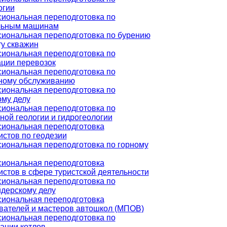
огии
иональная переподготовка по
льным машинам
иональная переподготовка по бурению
ту скважин
иональная переподготовка по
ации перевозок
иональная переподготовка по
ному обслуживанию
иональная переподготовка по
ому делу
иональная переподготовка по
ной геологии и гидрогеологии
иональная переподготовка
истов по геодезии
иональная переподготовка по горному
иональная переподготовка
стов в сфере туристской деятельности
иональная переподготовка по
дерскому делу
иональная переподготовка
вателей и мастеров автошкол (МПОВ)
иональная переподготовка по
ации котлов