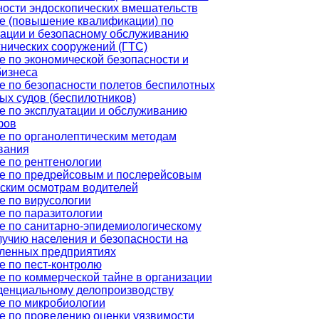
ности эндоскопических вмешательств
е (повышение квалификации) по
тации и безопасному обслуживанию
хнических сооружений (ГТС)
е по экономической безопасности и
бизнеса
е по безопасности полетов беспилотных
ых судов (беспилотников)
е по эксплуатации и обслуживанию
фов
е по органолептическим методам
вания
е по рентгенологии
е по предрейсовым и послерейсовым
ским осмотрам водителей
е по вирусологии
е по паразитологии
е по санитарно-эпидемиологическому
лучию населения и безопасности на
енных предприятиях
е по пест-контролю
е по коммерческой тайне в организации
денциальному делопроизводству
е по микробиологии
е по проведению оценки уязвимости