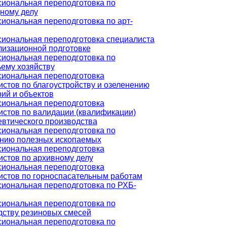
иональная переподготовка по
ному делу
иональная переподготовка по арт-
иональная переподготовка специалиста
лизационной подготовке
иональная переподготовка по
ьему хозяйству
иональная переподготовка
стов по благоустройству и озеленению
ий и объектов
иональная переподготовка
истов по валидации (квалификации)
втического производства
иональная переподготовка по
нию полезных ископаемых
иональная переподготовка
истов по архивному делу
иональная переподготовка
истов по горноспасательным работам
иональная переподготовка по РХБ-
иональная переподготовка по
дству резиновых смесей
иональная переподготовка по