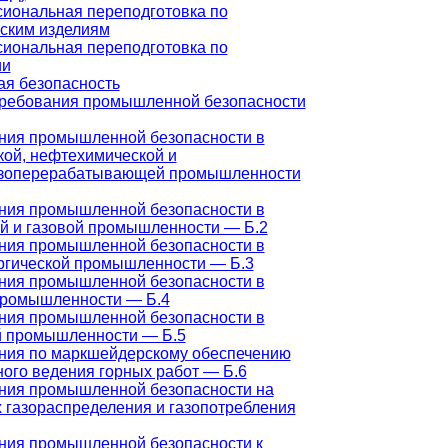
иональная переподготовка по
ским изделиям
иональная переподготовка по
ии
я безопасность
ребования промышленной безопасности
ния промышленной безопасности в
кой, нефтехимической и
зоперерабатывающей промышленности
ния промышленной безопасности в
й и газовой промышленности — Б.2
ния промышленной безопасности в
ргической промышленности — Б.3
ния промышленной безопасности в
промышленности — Б.4
ния промышленной безопасности в
й промышленности — Б.5
ния по маркшейдерскому обеспечению
ного ведения горных работ — Б.6
ния промышленной безопасности на
х газораспределения и газопотребления
ния промышленной безопасности к