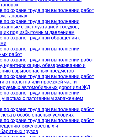
становок
е по охране труда при выполнении работ
оустановках
е по охране труда при выполнении
вязанные с эксплуатацией сосудов,
щих под избыточным давлением
е по охране труда при обращении с
ыми
е по охране труда при выполнении
ных работ
е по охране труда при выполнении работ
ку, идентификации, обезвреживанию и
ению взрывоопасных предметов
е по охране труда при выполнении работ
ти от полотна или проезжей части
тируемых автомобильных дорог или ЖД
е по охране труда при выполнении
а участках с патогенным заражением
е по охране труда при выполнении работ
 леса в особо опасных условиях
е по охране труда при выполнении работ
мещению тяжеловесных и
абаритных грузов
е по охране труда при выполнении работ