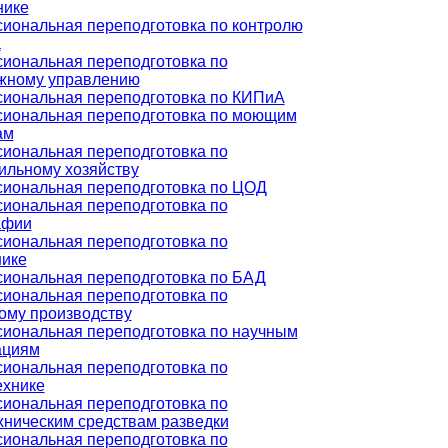
нике
иональная переподготовка по контролю
а
иональная переподготовка по
жному управлению
иональная переподготовка по КИПиА
иональная переподготовка по моющим
ам
иональная переподготовка по
ильному хозяйству
иональная переподготовка по ЦОД
иональная переподготовка по
афии
иональная переподготовка по
нике
иональная переподготовка по БАД
иональная переподготовка по
ому производству
иональная переподготовка по научным
ациям
иональная переподготовка по
ехнике
иональная переподготовка по
хническим средствам разведки
иональная переподготовка по