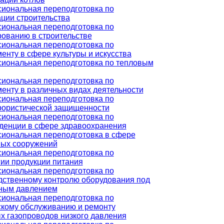
иональная переподготовка по
ации строительства
иональная переподготовка по
рованию в строительстве
иональная переподготовка по
енту в сфере культуры и искусства
иональная переподготовка по тепловым
иональная переподготовка по
енту в различных видах деятельности
иональная переподготовка по
рористической защищенности
иональная переподготовка по
денции в сфере здравоохранения
иональная переподготовка в сфере
ых сооружений
иональная переподготовка по
гии продукции питания
иональная переподготовка по
дственному контролю оборудования под
ным давлением
иональная переподготовка по
скому обслуживанию и ремонту
х газопроводов низкого давления