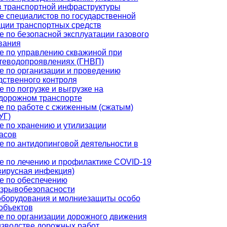
в транспортной инфраструктуры
е специалистов по государственной
ации транспортных средств
 по безопасной эксплуатации газового
вания
е по управлению скважиной при
теводопроявлениях (ГНВП)
е по организации и проведению
дственного контроля
 по погрузке и выгрузке на
дорожном транспорте
е по работе с сжиженным (сжатым)
УГ)
е по хранению и утилизации
асов
е по антидопинговой деятельности в
е по лечению и профилактике COVID-19
вирусная инфекция)
е по обеспечению
зрывобезопасности
оборудования и молниезащиты особо
объектов
е по организации дорожного движения
изводстве дорожных работ