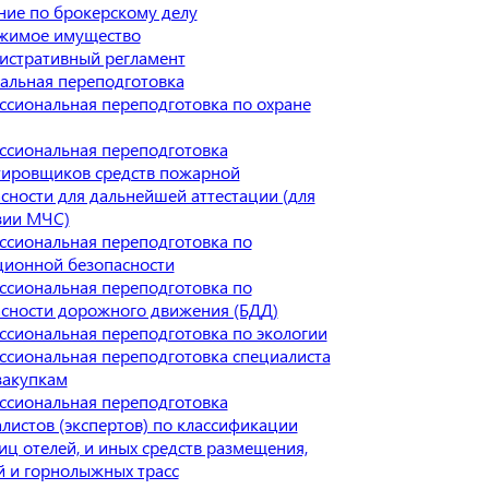
ие по брокерскому делу
жимое имущество
истративный регламент
альная переподготовка
сиональная переподготовка по охране
ссиональная переподготовка
тировщиков средств пожарной
сности для дальнейшей аттестации (для
зии МЧС)
сиональная переподготовка по
ционной безопасности
сиональная переподготовка по
сности дорожного движения (БДД)
сиональная переподготовка по экологии
сиональная переподготовка специалиста
закупкам
ссиональная переподготовка
листов (экспертов) по классификации
иц отелей, и иных средств размещения,
 и горнолыжных трасс