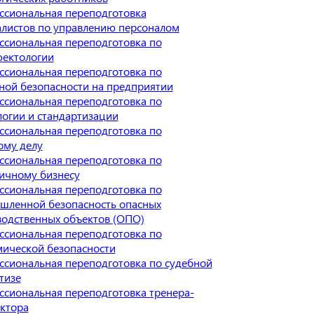
ссиональная переподготовка
листов по управлению персоналом
сиональная переподготовка по
фектологии
сиональная переподготовка по
ой безопасности на предприятии
сиональная переподготовка по
огии и стандартизации
сиональная переподготовка по
ому делу
сиональная переподготовка по
ичному бизнесу
сиональная переподготовка по
шленной безопасность опасных
одственных объектов (ОПО)
сиональная переподготовка по
ической безопасности
сиональная переподготовка по судебной
тизе
сиональная переподготовка тренера-
ктора