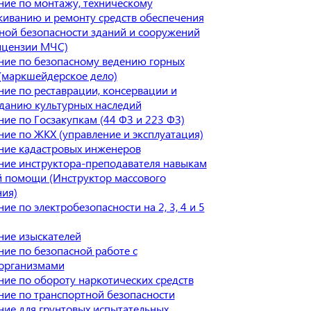
ие по монтажу, техническому
иванию и ремонту средств обеспечения
ой безопасности зданий и сооружений
ицензии МЧС)
ние по безопасному ведению горных
(маркшейдерское дело)
ие по реставрации, консервации и
данию культурных наследий
ие по Госзакупкам (44 ФЗ и 223 ФЗ)
ие по ЖКХ (управление и эксплуатация)
ние кадастровых инженеров
ние инструктора-преподавателя навыкам
 помощи (Инструктор массового
ия)
ие по электробезопасности на 2, 3, 4 и 5
ние изыскателей
ие по безопасной работе с
организмами
ие по обороту наркотических средств
ие по транспортной безопасности
ие для грунтовых испытательных