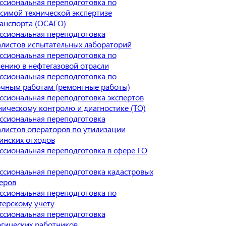
сиональная переподготовка по
симой технической экспертизе
анспорта (ОСАГО)
ссиональная переподготовка
листов испытательных лабораторий
сиональная переподготовка по
ению в нефтегазовой отрасли
сиональная переподготовка по
очным работам (ремонтные работы)
сиональная переподготовка экспертов
ническому контролю и диагностике (ТО)
ссиональная переподготовка
листов операторов по утилизации
инских отходов
сиональная переподготовка в сфере ГО
сиональная переподготовка кадастровых
еров
сиональная переподготовка по
терскому учету
ссиональная переподготовка
гических работников