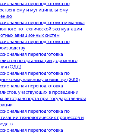
сиональная переподготовка по
арственному и муниципальному
лению
сиональная переподготовка механика
онного по технической эксплуатации
отных авиационных систем
сиональная переподготовка по
роизводству
ссиональная переподготовка
алистов по организации дорожного
ния (ОДД)
сиональная переподготовка по
но-коммунальному хозяйству (ЖКХ)
ссиональная переподготовка
листов, участвующих в проведении
а автотранспорта при государственной
трации
сиональная переподготовка по
тизации технологических процессов и
водств
ссиональная переподготовка