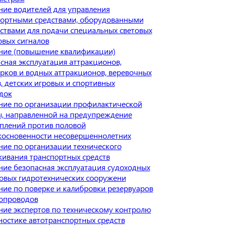
ие водителей для управления
портными средствами, оборудованными
ствами для подачи специальных световых
овых сигналов
ние (повышение квалификации)
сная эксплуатация аттракционов,
рков и водных аттракционов, веревочных
, детских игровых и спортивных
док
ние по организации профилактической
, направленной на предупреждение
плений против половой
косновенности несовершеннолетних
ие по организации технического
ивания транспортных средств
ие безопасная эксплуатация судоходных
овых гидротехнических сооружени
ие по поверке и калибровки резервуаров
бопроводов
ие экспертов по техническому контролю
ностике автотранспортных средств