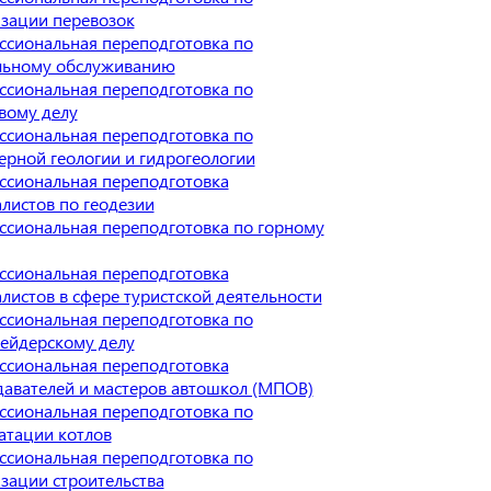
зации перевозок
сиональная переподготовка по
льному обслуживанию
сиональная переподготовка по
вому делу
сиональная переподготовка по
рной геологии и гидрогеологии
ссиональная переподготовка
листов по геодезии
сиональная переподготовка по горному
ссиональная переподготовка
листов в сфере туристской деятельности
сиональная переподготовка по
ейдерскому делу
ссиональная переподготовка
авателей и мастеров автошкол (МПОВ)
сиональная переподготовка по
атации котлов
сиональная переподготовка по
зации строительства