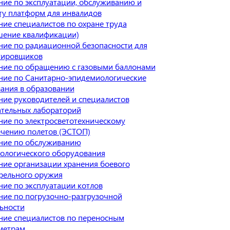
ие по эксплуатации, обслуживанию и
у платформ для инвалидов
ие специалистов по охране труда
шение квалификации)
ие по радиационной безопасности для
тировщиков
ние по обращению с газовыми баллонами
ние по Санитарно-эпидемиологические
ания в образовании
ие руководителей и специалистов
ательных лабораторий
ие по электросветотехническому
ечению полетов (ЭСТОП)
ние по обслуживанию
ологического оборудования
ие организации хранения боевого
рельного оружия
ие по эксплуатации котлов
ие по погрузочно-разгрузочной
ьности
ние специалистов по переносным
метрам