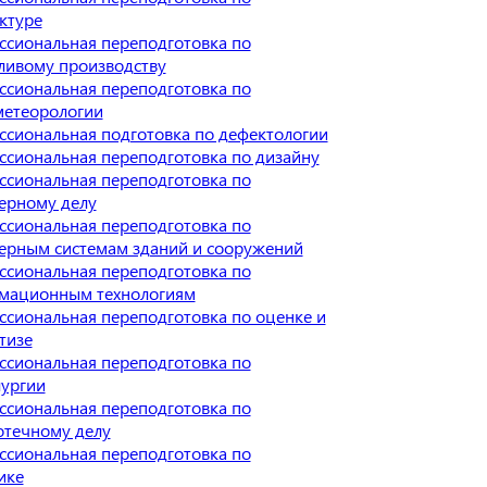
ктуре
сиональная переподготовка по
ливому производству
сиональная переподготовка по
метеорологии
сиональная подготовка по дефектологии
сиональная переподготовка по дизайну
сиональная переподготовка по
ерному делу
сиональная переподготовка по
ерным системам зданий и сооружений
сиональная переподготовка по
мационным технологиям
сиональная переподготовка по оценке и
тизе
сиональная переподготовка по
лургии
сиональная переподготовка по
отечному делу
сиональная переподготовка по
ике