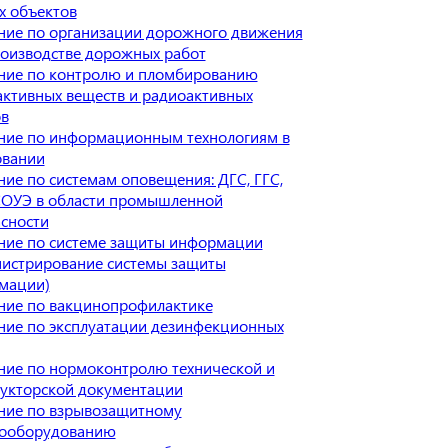
х объектов
ние по организации дорожного движения
оизводстве дорожных работ
ние по контролю и пломбированию
ктивных веществ и радиоактивных
ов
ние по информационным технологиям в
овании
ие по системам оповещения: ДГС, ГГС,
СОУЭ в области промышленной
сности
ние по системе защиты информации
нистрирование системы защиты
мации)
ние по вакцинопрофилактике
ние по эксплуатации дезинфекционных
ние по нормоконтролю технической и
рукторской документации
ние по взрывозащитному
рооборудованию