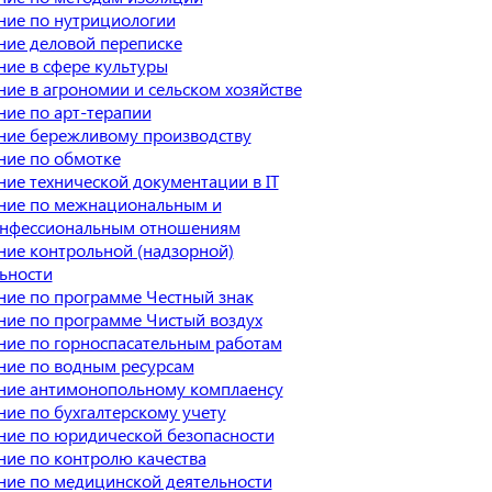
ние по нутрициологии
ние деловой переписке
ие в сфере культуры
ие в агрономии и сельском хозяйстве
ие по арт-терапии
ние бережливому производству
ние по обмотке
ие технической документации в IT
ние по межнациональным и
нфессиональным отношениям
ие контрольной (надзорной)
ьности
ие по программе Честный знак
ие по программе Чистый воздух
ние по горноспасательным работам
ние по водным ресурсам
ние антимонопольному комплаенсу
ие по бухгалтерскому учету
ние по юридической безопасности
ие по контролю качества
ие по медицинской деятельности