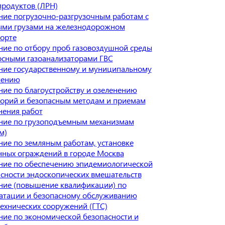
родуктов (ЛРН)
ие погрузочно-разгрузочным работам с
ыми грузами на железнодорожном
орте
ие по отбору проб газовоздушной среды
осными газоанализаторами ГВС
ние государственному и муниципальному
лению
ие по благоустройству и озеленению
торий и безопасным методам и приемам
нения работ
ние по грузоподъемным механизмам
м)
ие по земляным работам, установке
ных ограждений в городе Москва
ние по обеспечению эпидемиологической
сности эндоскопических вмешательств
ние (повышение квалификации) по
уатации и безопасному обслуживанию
ехнических сооружений (ГТС)
ие по экономической безопасности и