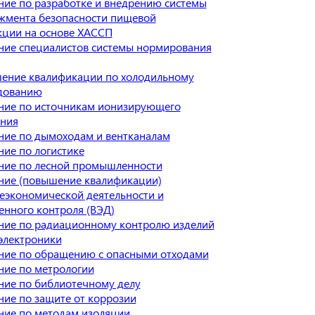
ие по разработке и внедрению системы
жмента безопасности пищевой
кции на основе ХАССП
ние специалистов системы нормирования
ение квалификации по холодильному
дованию
ние по источникам ионизирующего
ения
ние по дымоходам и вентканалам
ие по логистике
ние по лесной промышленности
ние (повышение квалификации)
еэкономической деятельности и
нного контроля (ВЭД)
ние по радиационному контролю изделий
электроники
ние по обращению с опасными отходами
ние по метрологии
ние по библиотечному делу
ие по защите от коррозии
ние по методам изоляции