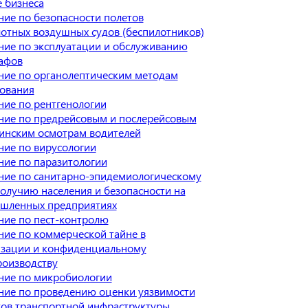
 бизнеса
ие по безопасности полетов
отных воздушных судов (беспилотников)
ние по эксплуатации и обслуживанию
афов
ние по органолептическим методам
ования
ие по рентгенологии
ние по предрейсовым и послерейсовым
инским осмотрам водителей
ие по вирусологии
ие по паразитологии
ние по санитарно-эпидемиологическому
олучию населения и безопасности на
шленных предприятиях
ние по пест-контролю
ие по коммерческой тайне в
изации и конфиденциальному
роизводству
ние по микробиологии
ние по проведению оценки уязвимости
ов транспортной инфраструктуры