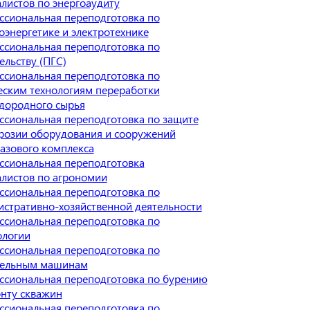
листов по энергоаудиту
сиональная переподготовка по
оэнергетике и электротехнике
сиональная переподготовка по
ельству (ПГС)
сиональная переподготовка по
ским технологиям переработки
дородного сырья
сиональная переподготовка по защите
розии оборудования и сооружений
азового комплекса
ссиональная переподготовка
листов по агрономии
сиональная переподготовка по
стративно-хозяйственной деятельности
сиональная переподготовка по
ологии
сиональная переподготовка по
тельным машинам
ссиональная переподготовка по бурению
нту скважин
сиональная переподготовка по