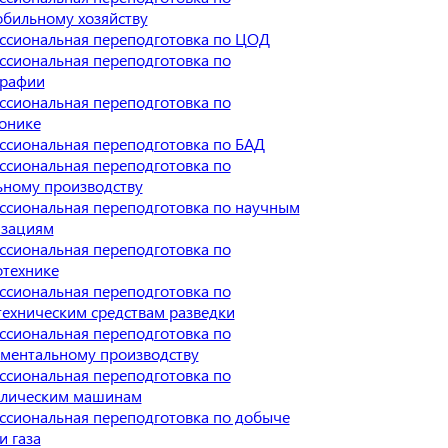
бильному хозяйству
ссиональная переподготовка по ЦОД
сиональная переподготовка по
графии
сиональная переподготовка по
онике
ссиональная переподготовка по БАД
сиональная переподготовка по
ьному производству
ссиональная переподготовка по научным
изациям
сиональная переподготовка по
отехнике
сиональная переподготовка по
ехническим средствам разведки
сиональная переподготовка по
ументальному производству
сиональная переподготовка по
влическим машинам
ссиональная переподготовка по добыче
и газа