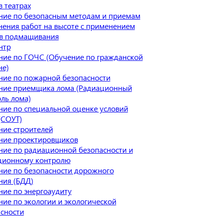
в театрах
ние по безопасным методам и приемам
ения работ на высоте с применением
тв подмащивания
нтр
ние по ГОЧС (Обучение по гражданской
не)
ние по пожарной безопасности
ние приемщика лома (Радиационный
ль лома)
ие по специальной оценке условий
(СОУТ)
ние строителей
ние проектировщиков
ие по радиационной безопасности и
ционному контролю
ние по безопасности дорожного
ния (БДД)
ие по энергоаудиту
ие по экологии и экологической
сности