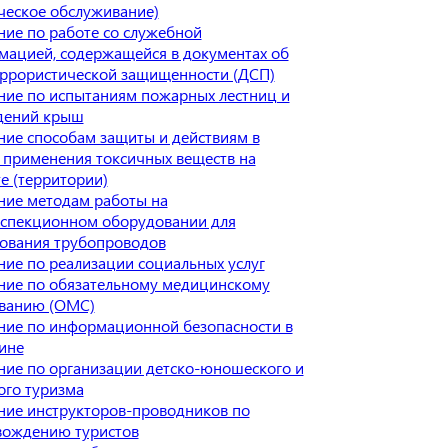
ческое обслуживание)
ие по работе со служебной
ацией, содержащейся в документах об
еррористической защищенности (ДСП)
ние по испытаниям пожарных лестниц и
дений крыш
ие способам защиты и действиям в
 применения токсичных веществ на
е (территории)
ние методам работы на
нспекционном оборудовании для
дования трубопроводов
ие по реализации социальных услуг
ние по обязательному медицинскому
ованию (ОМС)
ние по информационной безопасности в
ине
ие по организации детско-юношеского и
ого туризма
ние инструкторов-проводников по
вождению туристов