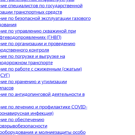
ие специалистов по государственной
рации транспортных средств
ие по безопасной эксплуатации газового
дования
ние по управлению скважиной при
фтеводопроявлениях (ГНВП)
ние по организации и проведению
одственного контроля
ие по погрузке и выгрузке на
нодорожном транспорте
ие по работе с сжиженным (сжатым)
(СУГ)
ие по хранению и утилизации
ипасов
ие по антидопинговой деятельности в
ние по лечению и профилактике COVID-
ронавирусная инфекция)
ние по обеспечению
овзрывобезопасности
рооборудования и молниезащиты особо