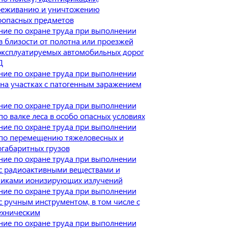
реживанию и уничтожению
оопасных предметов
ие по охране труда при выполнении
в близости от полотна или проезжей
эксплуатируемых автомобильных дорог
Д
ие по охране труда при выполнении
 на участках с патогенным заражением
ие по охране труда при выполнении
по валке леса в особо опасных условиях
ие по охране труда при выполнении
 по перемещению тяжеловесных и
габаритных грузов
ие по охране труда при выполнении
с радиоактивными веществами и
никами ионизирующих излучений
ие по охране труда при выполнении
с ручным инструментом, в том числе с
ехническим
ие по охране труда при выполнении