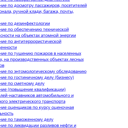
ие по досмотру пассажиров, посетителей
онала, ручной клади, багажа, почты,
ние по дезинфектологии
ние по обеспечению технической
сности на объектах атомной энергии
ие по антитеррористической
енности
ние по тушению пожаров в населенных
х, на производственных объектах лесных
ов
ние по энтомологическому обследованию
ие по гостиничному делу (бизнесу)
ие по сметному делу
ние (повышение квалификации)
лей-наставников автомобильного и
ого электрического транспорта
ние оценщиков по курсу оценочная
ьность
ние по таможенному делу
ие по ликвидации разливов нефти и