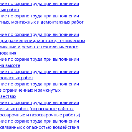
ие по охране труда при выполнении
ых работ
ие по охране труда при выполнении
тных, монтажных и демонтажных работ
й
ие по охране труда при выполнении
при размещении, монтаже, техническом
ивании и ремонте технологического
дования
ие по охране труда при выполнении
на высоте
ие по охране труда при выполнении
оопасных работ
ие по охране труда при выполнении
в ограниченных и замкнутых
анствах
ие по охране труда при выполнении
ельных работ (окрасочные работы,
осварочные и газосварочные работы)
ие по охране труда при выполнении
 связанных с опасностью воздействия