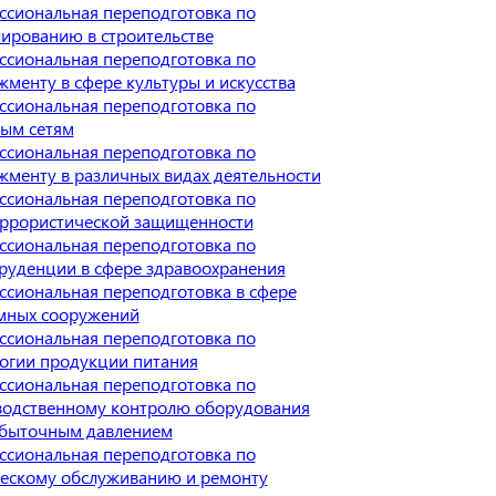
сиональная переподготовка по
ированию в строительстве
сиональная переподготовка по
менту в сфере культуры и искусства
сиональная переподготовка по
вым сетям
сиональная переподготовка по
менту в различных видах деятельности
сиональная переподготовка по
еррористической защищенности
сиональная переподготовка по
руденции в сфере здравоохранения
сиональная переподготовка в сфере
мных сооружений
сиональная переподготовка по
огии продукции питания
сиональная переподготовка по
водственному контролю оборудования
збыточным давлением
сиональная переподготовка по
ческому обслуживанию и ремонту