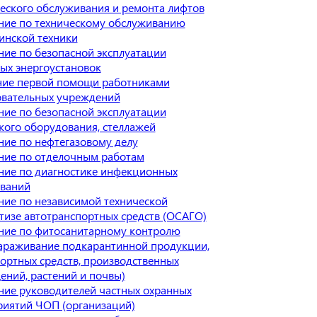
еского обслуживания и ремонта лифтов
ние по техническому обслуживанию
инской техники
ие по безопасной эксплуатации
ых энергоустановок
ние первой помощи работниками
овательных учреждений
ие по безопасной эксплуатации
кого оборудования, стеллажей
ие по нефтегазовому делу
ние по отделочным работам
ние по диагностике инфекционных
еваний
ие по независимой технической
тизе автотранспортных средств (ОСАГО)
ние по фитосанитарному контролю
араживание подкарантинной продукции,
ортных средств, производственных
ний, растений и почвы)
ие руководителей частных охранных
риятий ЧОП (организаций)