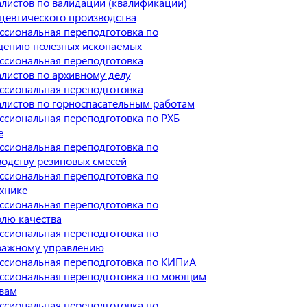
листов по валидации (квалификации)
цевтического производства
сиональная переподготовка по
щению полезных ископаемых
ссиональная переподготовка
листов по архивному делу
ссиональная переподготовка
листов по горноспасательным работам
сиональная переподготовка по РХБ-
е
сиональная переподготовка по
одству резиновых смесей
сиональная переподготовка по
хнике
сиональная переподготовка по
лю качества
сиональная переподготовка по
ражному управлению
ссиональная переподготовка по КИПиА
ссиональная переподготовка по моющим
вам
сиональная переподготовка по