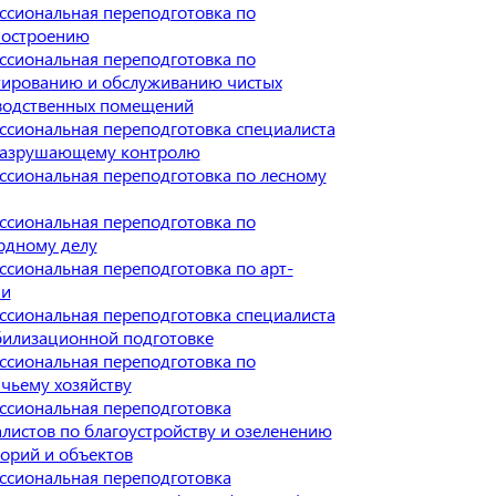
сиональная переподготовка по
остроению
сиональная переподготовка по
тированию и обслуживанию чистых
водственных помещений
сиональная переподготовка специалиста
разрушающему контролю
сиональная переподготовка по лесному
сиональная переподготовка по
рдному делу
сиональная переподготовка по арт-
ии
сиональная переподготовка специалиста
билизационной подготовке
сиональная переподготовка по
чьему хозяйству
ссиональная переподготовка
листов по благоустройству и озеленению
орий и объектов
ссиональная переподготовка