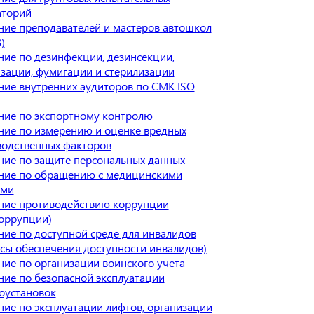
аторий
ие преподавателей и мастеров автошкол
)
ие по дезинфекции, дезинсекции,
зации, фумигации и стерилизации
ие внутренних аудиторов по СМК ISO
ние по экспортному контролю
ние по измерению и оценке вредных
водственных факторов
ие по защите персональных данных
ние по обращению с медицинскими
ами
ние противодействию коррупции
оррупции)
ие по доступной среде для инвалидов
сы обеспечения доступности инвалидов)
ие по организации воинского учета
ие по безопасной эксплуатации
оустановок
ие по эксплуатации лифтов, организации