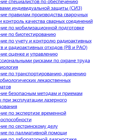
ние специалистов по обеспечению
вами индивидуальной защиты (СИЗ)
ие правилам производства сварочных
и контроль качества сварных соединений
ние по мобилизационной подготовке
ние по биотестированию
ие по учету и контролю радиоактивных
в и радиоактивных отходов (РВ и РАО)
ние оценке и управлению
сиональными рисками по охране труда
иология
ние по транспортированию, хранению
обиологических лекарственных
ратов
ние безопасным методам и приемам
 при эксплуатации лазерного
дования
ие по экспертизе временной
доспособности
ие по сестринскому делу
ние по паллиативной помощи
ие по лабораторной диагностике