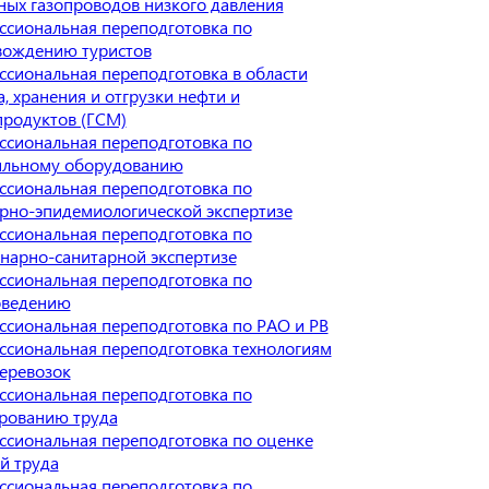
ых газопроводов низкого давления
сиональная переподготовка по
вождению туристов
сиональная переподготовка в области
, хранения и отгрузки нефти и
родуктов (ГСМ)
сиональная переподготовка по
ильному оборудованию
сиональная переподготовка по
рно-эпидемиологической экспертизе
сиональная переподготовка по
нарно-санитарной экспертизе
сиональная переподготовка по
оведению
сиональная переподготовка по РАО и РВ
сиональная переподготовка технологиям
еревозок
сиональная переподготовка по
рованию труда
сиональная переподготовка по оценке
й труда
сиональная переподготовка по