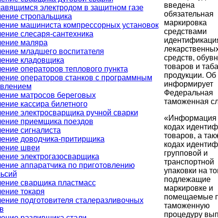
введена
авящимся электродом в защитном газе
обязательная
ение стропальщика
маркировка
ение машиниста компрессорных установок
средствами
ение слесаря-сантехника
идентификаци
ение маляра
лекарственны
ение младшего воспитателя
средств, обув
ение кладовщика
товаров и таб
ение операторов теплового пункта
продукции. Об
ение операторов станков с программным
информирует
авлением
Федеральная
ение матросов береговых
таможенная сл
ение кассира билетного
ение электросварщика ручной сварки
«Информация
ение приемщика поездов
кодах иденти
ение сигналиста
товаров, а так
ение доводчика-притирщика
кодах иденти
чение швеи
групповой и
ение электрогазосварщика
транспортной
ение аппаратчика по приготовлению
упаковки на т
ьсий
подлежащие
ение сварщика пластмасс
маркировке и
ение токаря
помещаемые 
ение подготовителя сталеразливочных
таможенную
в
процедуру вып
ение разливщика стали