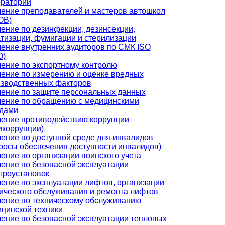
раторий
ение преподавателей и мастеров автошкол
ОВ)
ение по дезинфекции, дезинсекции,
тизации, фумигации и стерилизации
ение внутренних аудиторов по СМК ISO
О)
ение по экспортному контролю
ение по измерению и оценке вредных
зводственных факторов
ение по защите персональных данных
ение по обращению с медицинскими
дами
ение противодействию коррупции
икоррупции)
ение по доступной среде для инвалидов
росы обеспечения доступности инвалидов)
ение по организации воинского учета
ение по безопасной эксплуатации
троустановок
ение по эксплуатации лифтов, организации
ического обслуживания и ремонта лифтов
ение по техническому обслуживанию
цинской техники
ение по безопасной эксплуатации тепловых