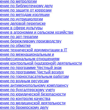
ение по метрологии
ение по библиотечному делу
ение по защите от коррозии
ение по методам изоляции
ение по нутрициологии
ение деловой переписке
ение в сфере культуры
ение в агрономии и сельском хозяйстве
ение по арт-терапии
ение бережливому производству
ение по обмотке
ение технической документации в IT
ение по межнациональным и
конфессиональным отношениям
ение контрольной (надзорной) деятельности
ение по программе Честный знак
ение по программе Чистый воздух
ение по горноспасательным работам
ение по водным ресурсам
ение антимонопольному комплаенсу
ение по бухгалтерскому учету
ение по юридической безопасности
ение по контролю качества
ение по медицинской деятельности
ение по брокерскому делу