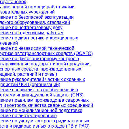
гоустановок
ание первой помощи работниками
зовательных учреждений
ение по безопасной эксплуатации
дского оборудования, стеллажей
ение по нефтегазовому делу
ение по отделочным работам
ение по диагностике инфекционных
леваний
ение по независимой технической
ертизе автотранспортных средств (ОСАГО)
ение по фитосанитарному контролю
ззараживание подкарантинной продукции,
спортных средств, производственных
щений, растений и почвы)
ение руководителей частных охранных
приятий ЧОП (организаций)
ение специалистов по обеспечению
ствами индивидуальной защиты (СИЗ)
ение правилам производства сварочных
т и контроль качества сварных соединений
ение по мобилизационной подготовке
ение по биотестированию
ение по учету и контролю радиоактивных
ств и радиоактивных отходов (РВ и РАО)