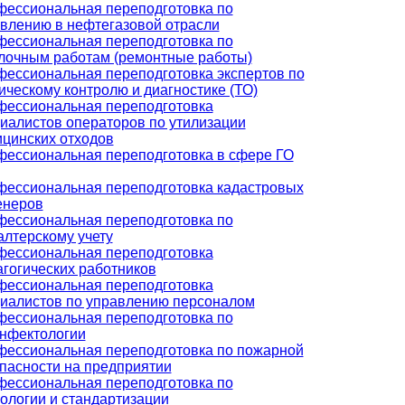
ессиональная переподготовка по
влению в нефтегазовой отрасли
ессиональная переподготовка по
лочным работам (ремонтные работы)
ессиональная переподготовка экспертов по
ическому контролю и диагностике (ТО)
ессиональная переподготовка
иалистов операторов по утилизации
цинских отходов
ессиональная переподготовка в сфере ГО
ессиональная переподготовка кадастровых
енеров
ессиональная переподготовка по
алтерскому учету
ессиональная переподготовка
гогических работников
ессиональная переподготовка
иалистов по управлению персоналом
ессиональная переподготовка по
нфектологии
ессиональная переподготовка по пожарной
пасности на предприятии
ессиональная переподготовка по
ологии и стандартизации