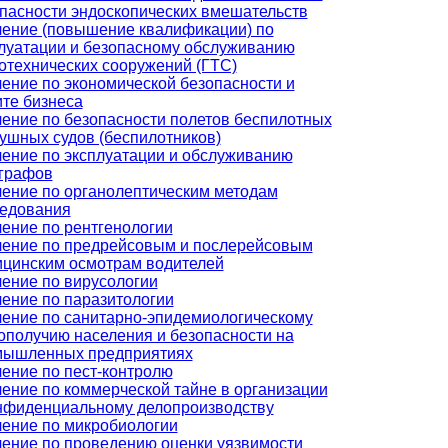
пасности эндоскопических вмешательств
ение (повышение квалификации) по
луатации и безопасному обслуживанию
отехнических сооружений (ГТС)
ение по экономической безопасности и
те бизнеса
ение по безопасности полетов беспилотных
ушных судов (беспилотников)
ение по эксплуатации и обслуживанию
графов
ение по органолептическим методам
едования
ение по рентгенологии
ение по предрейсовым и послерейсовым
цинским осмотрам водителей
ение по вирусологии
ение по паразитологии
ение по санитарно-эпидемиологическому
ополучию населения и безопасности на
мышленных предприятиях
ение по пест-контролю
ение по коммерческой тайне в организации
нфиденциальному делопроизводству
ение по микробиологии
ение по проведению оценки уязвимости