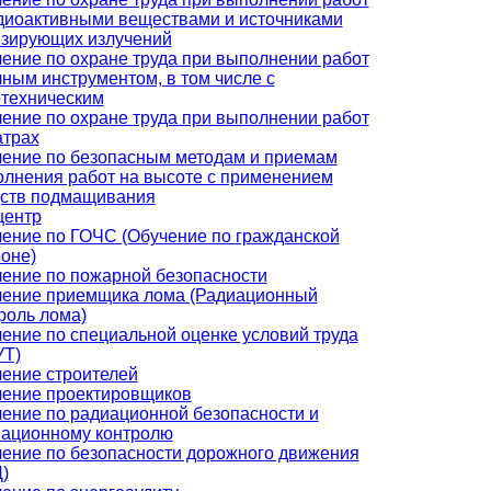
диоактивными веществами и источниками
зирующих излучений
ение по охране труда при выполнении работ
чным инструментом, в том числе с
техническим
ение по охране труда при выполнении работ
атрах
ение по безопасным методам и приемам
лнения работ на высоте с применением
ств подмащивания
центр
ение по ГОЧС (Обучение по гражданской
оне)
ение по пожарной безопасности
ение приемщика лома (Радиационный
роль лома)
ение по специальной оценке условий труда
УТ)
ение строителей
ение проектировщиков
ение по радиационной безопасности и
ационному контролю
ение по безопасности дорожного движения
)