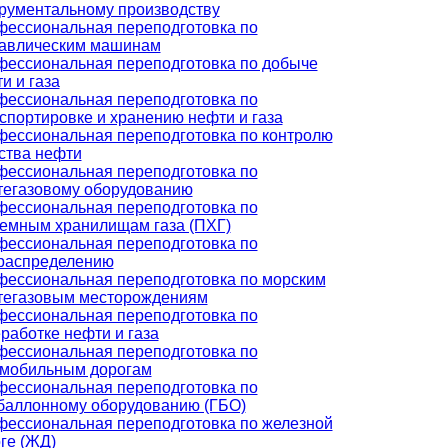
рументальному производству
ессиональная переподготовка по
равлическим машинам
ессиональная переподготовка по добыче
и и газа
ессиональная переподготовка по
спортировке и хранению нефти и газа
ессиональная переподготовка по контролю
ства нефти
ессиональная переподготовка по
егазовому оборудованию
ессиональная переподготовка по
емным хранилищам газа (ПХГ)
ессиональная переподготовка по
распределению
ессиональная переподготовка по морским
тегазовым месторождениям
ессиональная переподготовка по
работке нефти и газа
ессиональная переподготовка по
омобильным дорогам
ессиональная переподготовка по
баллонному оборудованию (ГБО)
ессиональная переподготовка по железной
ге (ЖД)