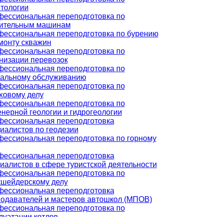
тологии
ессиональная переподготовка по
оительным машинам
ессиональная переподготовка по бурению
монту скважин
ессиональная переподготовка по
низации перевозок
ессиональная переподготовка по
альному обслуживанию
ессиональная переподготовка по
ховому делу
ессиональная переподготовка по
нерной геологии и гидрогеологии
ессиональная переподготовка
иалистов по геодезии
ессиональная переподготовка по горному
ессиональная переподготовка
иалистов в сфере туристской деятельности
ессиональная переподготовка по
шейдерскому делу
ессиональная переподготовка
одавателей и мастеров автошкол (МПОВ)
ессиональная переподготовка по
луатации котлов