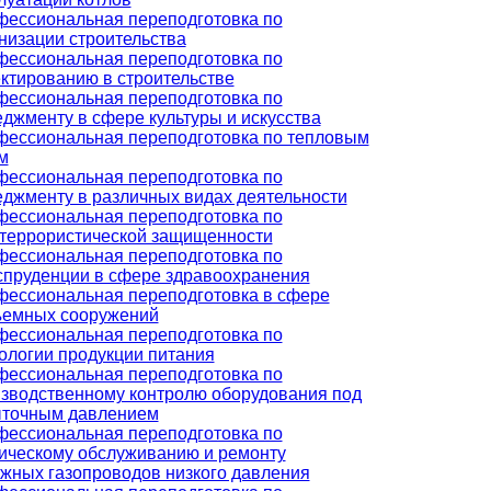
ессиональная переподготовка по
низации строительства
ессиональная переподготовка по
ктированию в строительстве
ессиональная переподготовка по
джменту в сфере культуры и искусства
ессиональная переподготовка по тепловым
м
ессиональная переподготовка по
джменту в различных видах деятельности
ессиональная переподготовка по
террористической защищенности
ессиональная переподготовка по
пруденции в сфере здравоохранения
ессиональная переподготовка в сфере
ъемных сооружений
ессиональная переподготовка по
ологии продукции питания
ессиональная переподготовка по
зводственному контролю оборудования под
ыточным давлением
ессиональная переподготовка по
ическому обслуживанию и ремонту
жных газопроводов низкого давления