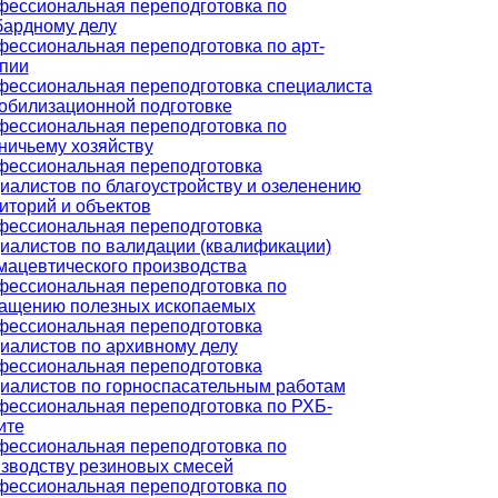
ессиональная переподготовка по
ардному делу
ессиональная переподготовка по арт-
пии
ессиональная переподготовка специалиста
обилизационной подготовке
ессиональная переподготовка по
ничьему хозяйству
ессиональная переподготовка
иалистов по благоустройству и озеленению
иторий и объектов
ессиональная переподготовка
иалистов по валидации (квалификации)
ацевтического производства
ессиональная переподготовка по
ащению полезных ископаемых
ессиональная переподготовка
иалистов по архивному делу
ессиональная переподготовка
иалистов по горноспасательным работам
ессиональная переподготовка по РХБ-
ите
ессиональная переподготовка по
зводству резиновых смесей
ессиональная переподготовка по