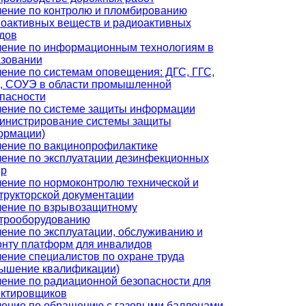
ение по контролю и пломбированию
оактивных веществ и радиоактивных
дов
ение по информационным технологиям в
зовании
ение по системам оповещения: ДГС, ГГС,
, СОУЭ в области промышленной
пасности
ение по системе защиты информации
инистрирование системы защиты
ормации)
ение по вакцинопрофилактике
ение по эксплуатации дезинфекционных
ер
ение по нормоконтролю технической и
трукторской документации
ение по взрывозащитному
трооборудованию
ение по эксплуатации, обслуживанию и
нту платформ для инвалидов
ение специалистов по охране труда
ышение квалификации)
ение по радиационной безопасности для
ктировщиков
ение по обращению с газовыми баллонами