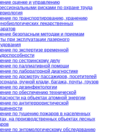
ение оценке и управлению
ессиональными рисками по охране труда
ериология
ение по транспортированию, хранению
нобиологических лекарственных
аратов
ение безопасным методам и приемам
ты при эксплуатации лазерного
удования
ение по экспертизе временной
удоспособности
ение по сестринскому делу
ение по паллиативной помощи
ение по лабораторной диагностике
ение по досмотру пассажиров, посетителей
рсонала, ручной клади, багажа, почты, грузов
ение по дезинфектологии
ение по обеспечению технической
пасности на объектах атомной энергии
ение по антитеррористической
ищенности
ение по тушению пожаров в населенных
тах, на производственных объектах лесных
аров
ение по энтомологическому обследованию