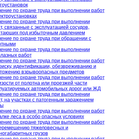
гоустановок
ение по охране труда при выполнении работ
ектроустановках
ение по охране труда при выполнении
т, связанные с эксплуатацией сосудов,
тающих под избыточным давлением
ение по охране труда при обращении с
отными
ение по охране труда при выполнении
лазных работ
ение по охране труда при выполнении работ
оиску, идентификации, обезвреживанию и
тожению взрывоопасных предметов
ение по охране труда при выполнении работ
изости от полотна или проезжей части
луатируемых автомобильных дорог или ЖД
ение по охране труда при выполнении
т, на участках с патогенным заражением
вы
ение по охране труда при выполнении работ
алке леса в особо опасных условиях
ение по охране труда при выполнении работ
еремещению тяжеловесных и
ногабаритных грузов
ение по охране труда при выполнении работ