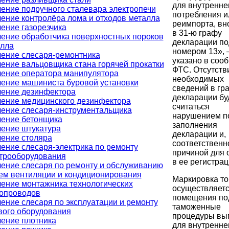
для внутренне
ение подручного сталевара электропечи
потребления и
ение контролёра лома и отходов металла
реимпорта, вн
ение газорезчика
в 31-ю графу
ение обработчика поверхностных пороков
декларации по
лла
номером 13», 
ение слесаря-ремонтника
указано в соо
ение вальцовщика стана горячей прокатки
ФТС. Отсутств
ение оператора манипулятора
необходимых
ение машиниста буровой установки
сведений в гр
ение дезинфектора
декларации бу
ение медицинского дезинфектора
считаться
ение слесаря-инструментальщика
нарушением п
ение бетонщика
заполнения
ение штукатура
декларации и,
ение столяра
соответственн
ение слесаря-электрика по ремонту
причиной для 
трооборудования
в ее регистрац
ение слесаря по ремонту и обслуживанию
ем вентиляции и кондиционирования
Маркировка т
ение монтажника технологических
осуществляетс
опроводов
помещения по
ение слесаря по эксплуатации и ремонту
таможенные
вого оборудования
процедуры вы
ение плотника
для внутренне