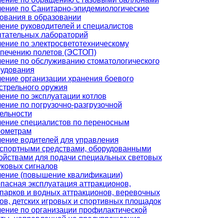
ение по Санитарно-эпидемиологические
ования в образовании
ение руководителей и специалистов
тательных лабораторий
ение по электросветотехническому
печению полетов (ЭСТОП)
ение по обслуживанию стоматологического
удования
ение организации хранения боевого
стрельного оружия
ение по эксплуатации котлов
ение по погрузочно-разгрузочной
ельности
ение специалистов по переносным
рометрам
ение водителей для управления
спортными средствами, оборудованными
ойствами для подачи специальных световых
уковых сигналов
ение (повышение квалификации)
пасная эксплуатация аттракционов,
парков и водных аттракционов, веревочных
ов, детских игровых и спортивных площадок
ение по организации профилактической