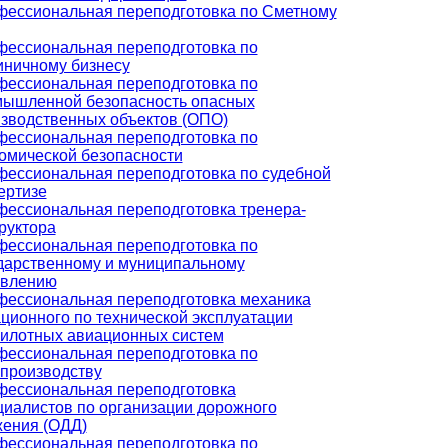
ессиональная переподготовка по Сметному
ессиональная переподготовка по
иничному бизнесу
ессиональная переподготовка по
ышленной безопасность опасных
зводственных объектов (ОПО)
ессиональная переподготовка по
омической безопасности
ессиональная переподготовка по судебной
ертизе
ессиональная переподготовка тренера-
руктора
ессиональная переподготовка по
дарственному и муниципальному
авлению
ессиональная переподготовка механика
ционного по технической эксплуатации
илотных авиационных систем
ессиональная переподготовка по
производству
ессиональная переподготовка
иалистов по организации дорожного
ения (ОДД)
ессиональная переподготовка по