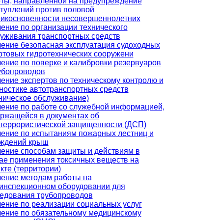
ты, направленной на предупреждение
туплений против половой
икосновенности несовершеннолетних
ение по организации технического
уживания транспортных средств
ение безопасная эксплуатация судоходных
ртовых гидротехнических сооружени
ение по поверке и калибровки резервуаров
убопроводов
ение экспертов по техническому контролю и
ностике автотранспортных средств
ническое обслуживание)
ение по работе со служебной информацией,
ржащейся в документах об
террористической защищенности (ДСП)
ение по испытаниям пожарных лестниц и
аждений крыш
ение способам защиты и действиям в
ае применения токсичных веществ на
кте (территории)
ение методам работы на
инспекционном оборудовании для
едования трубопроводов
ение по реализации социальных услуг
ение по обязательному медицинскому