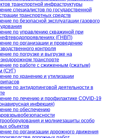
ктов транспортной инфраструктуры
ение специалистов по государственной
страции транспортных средств
ение по безопасной эксплуатации газового
удования
ение по управлению скважиной при
нефтеводопроявлениях (ГНВП)
ение по организации и проведению
зводственного контроля
ение по погрузке и выгрузке на
знодорожном транспорте
ение по работе с сжиженным (сжатым)
м (СУГ)
ение по хранению и утилизации
припасов
ение по антидопинговой деятельности в
те
ение по лечению и профилактике COVID-19
онавирусная инфекция)
ение по обеспечению
ровзрывобезопасности
трооборудования и молниезащиты особо
ых объектов
ение по организации дорожного движения
производстве дорожных работ