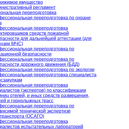
вижимое имущество
нистративный регламент
ональная переподготовка
ессиональная переподготовка по охране
а
ессиональная переподготовка
ктировщиков средств пожарной
пасности для дальнейшей аттестации (для
нзии МЧС)
ессиональная переподготовка по
ационной безопасности
ессиональная переподготовка по
пасности дорожного движения (БДД)
ессиональная переподготовка по экологии
ессиональная переподготовка специалиста
осзакупкам
ессиональная переподготовка
иалистов (экспертов) по классификации
иниц отелей, и иных средств размещения,
ей и горнолыжных трасс
ессиональная переподготовка по
висимой технической экспертизе
транспорта (ОСАГО)
ессиональная переподготовка
иалистов испытательных лабораторий