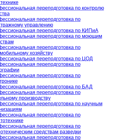
технике
ессиональная переподготовка по контролю
ства
ессиональная переподготовка по
итражному управлению
ессиональная переподготовка по КИПиА
ессиональная переподготовка по моющим
ствам
ессиональная переподготовка по
мобильному хозяйству
ессиональная переподготовка по ЦОД
ессиональная переподготовка по
ографии
ессиональная переподготовка по
тронике
ессиональная переподготовка по БАД
ессиональная переподготовка по
льному производству
ессиональная переподготовка по научным
низациям
ессиональная переподготовка по
тотехнике
ессиональная переподготовка по
отехническим средствам разведки
ессиональная переподготовка по