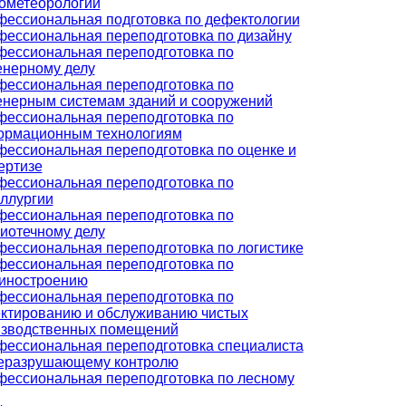
ометеорологии
ессиональная подготовка по дефектологии
ессиональная переподготовка по дизайну
ессиональная переподготовка по
нерному делу
ессиональная переподготовка по
нерным системам зданий и сооружений
ессиональная переподготовка по
ормационным технологиям
ессиональная переподготовка по оценке и
ертизе
ессиональная переподготовка по
ллургии
ессиональная переподготовка по
иотечному делу
ессиональная переподготовка по логистике
ессиональная переподготовка по
иностроению
ессиональная переподготовка по
ктированию и обслуживанию чистых
изводственных помещений
ессиональная переподготовка специалиста
неразрушающему контролю
ессиональная переподготовка по лесному