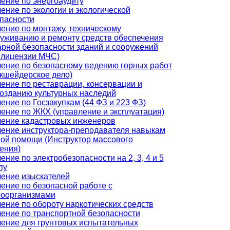
ение по энергоаудиту
ение по экологии и экологической
пасности
ение по монтажу, техническому
уживанию и ремонту средств обеспечения
рной безопасности зданий и сооружений
 лицензии МЧС)
ение по безопасному ведению горных работ
кшейдерское дело)
ение по реставрации, консервации и
озданию культурных наследий
ение по Госзакупкам (44 ФЗ и 223 ФЗ)
ение по ЖКХ (управление и эксплуатация)
ение кадастровых инженеров
ение инструктора-преподавателя навыкам
ой помощи (Инструктор массового
ения)
ение по электробезопасности на 2, 3, 4 и 5
пу
ение изыскателей
ение по безопасной работе с
роорганизмами
ение по обороту наркотических средств
ение по транспортной безопасности
ение для грунтовых испытательных