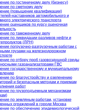
ение по гостиничному делу (бизнесу)
ение по сметному делу
ение (повышение квалификации)
телей-наставников автомобильного и
много электрического транспорта
ение оценщиков по курсу оценочная
ельность
ение по таможенному делу
ение по ликвидации разливов нефти и
епродуктов (ЛРН)
ение погрузочно-разгрузочным работам с
ными грузами на железнодорожном
спорте
ение по отбору проб газовоздушной среды
носными газоанализаторами ГВС
ение государственному и муниципальному
авлению
ение по благоустройству и озеленению
иторий и безопасным методам и приемам
лнения работ
ение по грузоподъемным механизмам
нам)
ение по земляным работам, установке
енных ограждений в городе Москва
ение по обеспечению эпидемиологической