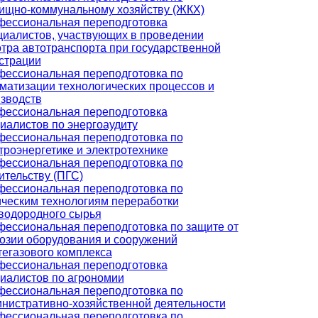
щно-коммунальному хозяйству (ЖКХ)
ессиональная переподготовка
иалистов, участвующих в проведении
тра автотранспорта при государственной
страции
ессиональная переподготовка по
матизации технологических процессов и
зводств
ессиональная переподготовка
иалистов по энергоаудиту
ессиональная переподготовка по
троэнергетике и электротехнике
ессиональная переподготовка по
ительству (ПГС)
ессиональная переподготовка по
ческим технологиям переработки
водородного сырья
ессиональная переподготовка по защите от
озии оборудования и сооружений
егазового комплекса
ессиональная переподготовка
иалистов по агрономии
ессиональная переподготовка по
нистративно-хозяйственной деятельности
ессиональная переподготовка по