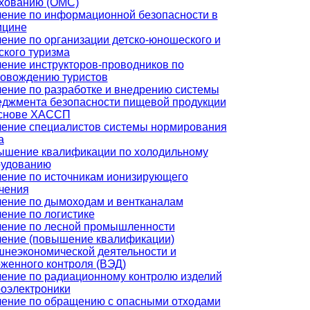
хованию (ОМС)
ение по информационной безопасности в
ицине
ение по организации детско-юношеского и
ского туризма
ение инструкторов-проводников по
овождению туристов
ение по разработке и внедрению системы
джмента безопасности пищевой продукции
основе ХАССП
ение специалистов системы нормирования
а
шение квалификации по холодильному
рудованию
ение по источникам ионизирующего
чения
ение по дымоходам и вентканалам
ение по логистике
ение по лесной промышленности
ение (повышение квалификации)
неэкономической деятельности и
женного контроля (ВЭД)
ение по радиационному контролю изделий
оэлектроники
ение по обращению с опасными отходами