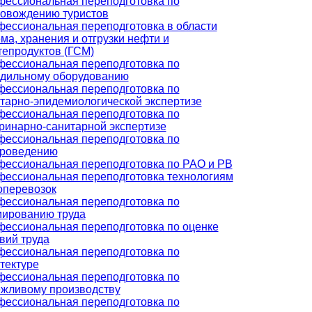
ессиональная переподготовка по
овождению туристов
ессиональная переподготовка в области
ма, хранения и отгрузки нефти и
епродуктов (ГСМ)
ессиональная переподготовка по
дильному оборудованию
ессиональная переподготовка по
тарно-эпидемиологической экспертизе
ессиональная переподготовка по
ринарно-санитарной экспертизе
ессиональная переподготовка по
ароведению
ессиональная переподготовка по РАО и РВ
ессиональная переподготовка технологиям
оперевозок
ессиональная переподготовка по
ированию труда
ессиональная переподготовка по оценке
вий труда
ессиональная переподготовка по
тектуре
ессиональная переподготовка по
жливому производству
ессиональная переподготовка по