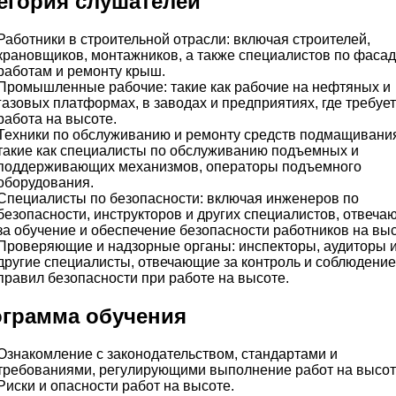
егория слушателей
Работники в строительной отрасли: включая строителей,
крановщиков, монтажников, а также специалистов по фаса
работам и ремонту крыш.
Промышленные рабочие: такие как рабочие на нефтяных и
газовых платформах, в заводах и предприятиях, где требуе
работа на высоте.
Техники по обслуживанию и ремонту средств подмащивани
такие как специалисты по обслуживанию подъемных и
поддерживающих механизмов, операторы подъемного
оборудования.
Специалисты по безопасности: включая инженеров по
безопасности, инструкторов и других специалистов, отвеча
за обучение и обеспечение безопасности работников на выс
Проверяющие и надзорные органы: инспекторы, аудиторы 
другие специалисты, отвечающие за контроль и соблюдение
правил безопасности при работе на высоте.
грамма обучения
Ознакомление с законодательством, стандартами и
требованиями, регулирующими выполнение работ на высот
Риски и опасности работ на высоте.