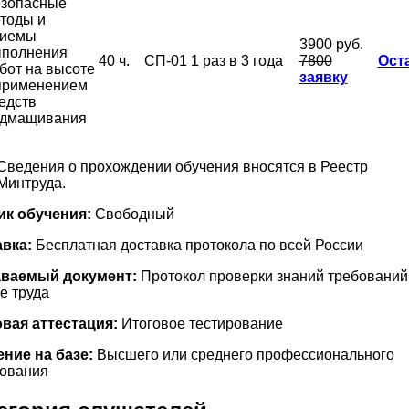
зопасные
тоды и
риемы
3900 руб.
полнения
40 ч.
СП-01
1 раз в 3 года
7800
Ост
бот на высоте
заявку
применением
едств
дмащивания
Сведения о прохождении обучения вносятся в Реестр
Минтруда.
ик обучения:
Свободный
вка:
Бесплатная доставка протокола по всей России
ваемый документ:
Протокол проверки знаний требований
е труда
вая аттестация:
Итоговое тестирование
ние на базе:
Высшего или среднего профессионального
ования