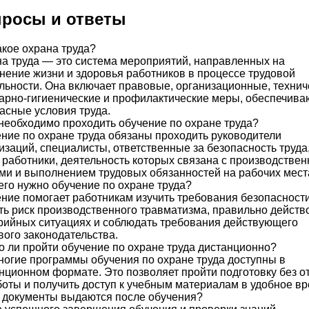
росы и ответы
акое охрана труда?
а труда — это система мероприятий, направленных на
нение жизни и здоровья работников в процессе трудовой
льности. Она включает правовые, организационные, технич
арно-гигиенические и профилактические меры, обеспечив
асные условия труда.
необходимо проходить обучение по охране труда?
ние по охране труда обязаны проходить руководители
изаций, специалисты, ответственные за безопасность труда,
 работники, деятельность которых связана с производстве
ми и выполнением трудовых обязанностей на рабочих мест
его нужно обучение по охране труда?
ние помогает работникам изучить требования безопасности
ть риск производственного травматизма, правильно действ
рийных ситуациях и соблюдать требования действующего
вого законодательства.
 ли пройти обучение по охране труда дистанционно?
ногие программы обучения по охране труда доступны в
нционном формате. Это позволяет пройти подготовку без о
боты и получить доступ к учебным материалам в удобное вр
 документы выдаются после обучения?