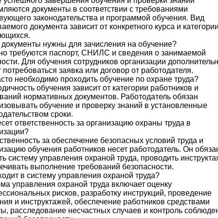
 успешного завершения обучения и проверки знаний
ляются документы в соответствии с требованиями
вующего законодательства и программой обучения. Вид
аемого документа зависит от конкретного курса и категори
ющихся.
 документы нужны для зачисления на обучение?
о требуются паспорт, СНИЛС и сведения о занимаемой
ости. Для обучения сотрудников организации дополнитель
 потребоваться заявка или договор от работодателя.
асто необходимо проходить обучение по охране труда?
дичность обучения зависит от категории работников и
ваний нормативных документов. Работодатель обязан
изовывать обучение и проверку знаний в установленные
одательством сроки.
есет ответственность за организацию охраны труда в
изации?
ственность за обеспечение безопасных условий труда и
изацию обучения работников несет работодатель. Он обяза
ть систему управления охраной труда, проводить инструкта
ечивать выполнение требований безопасности.
ходит в систему управления охраной труда?
ма управления охраной труда включает оценку
ссиональных рисков, разработку инструкций, проведение
ния и инструктажей, обеспечение работников средствами
ы, расследование несчастных случаев и контроль соблюде