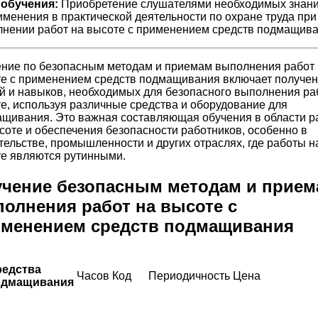
 обучения:
Приобретение слушателями необходимых знани
именения в практической деятельности по охране труда при
нении работ на высоте с применением средств подмащива
ние по безопасным методам и приемам выполнения работ 
е с применением средств подмащивания включает получе
й и навыков, необходимых для безопасного выполнения ра
е, используя различные средства и оборудование для
щивания. Это важная составляющая обучения в области р
соте и обеспечения безопасности работников, особенно в
тельстве, промышленности и других отраслях, где работы н
е являются рутинными.
чение безопасным методам и прием
олнения работ на высоте с
менением средств подмащивания
едства
Часов
Код
Периодичность
Цена
одмащивания