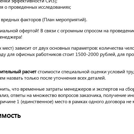
енки эффективности СИЗ);
ия о проведенных исследованиях;
вредных факторов (План мероприятий).
альной офертой! В связи с огромным спросом на проведение
менеджера!
 мест) зависит от двух основных параметров: количества чело
роду для офисных работников стоит 1500-2000 рублей, для п
ительный расчет
стоимости специальной оценки условий труд
м назвать только после уточнения всех деталей.
ить, что временные затраты менеджеров и экспертов на сбо
 анализ, ответы на множество вопросов заказчика, получение 
ричине 1 (единственное) место в рамках одного договора не
имость