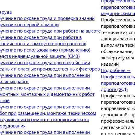
Профессиональ
переподготовк
труда
медицинским и
учение по охране труда и проверка знаний
Профессиональ
учение по первой помощи
переподготовка
учение по охране труда при работе на высоте
технических сп
учение по охране труда при работе в
дающая законн
раниченных и замкнутых пространствах
выполнять техн
учение по использованию (применению)
обслуживание, 
едств индивидуальной защиты (СИЗ)
экспертизу ме
учение по охране труда при воздействии
изделий
едных и опасных производственных факторов
Подробнее →
учение по охране труда при выполнении
Профессиональ
мляных работ
переподготовк
учение по охране труда при выполнении
дороге (ЖД)
монтных, монтажных и демонтажных работ
Профессиональ
аний
переподготовк
учение по охране труда при выполнении
направлению «
бот при размещении, монтаже, техническом
дорога» даёт п
служивании и ремонте технологического
профессиональ
орудования
деятельности в
учение по охране труда при выполнении
и подтверждае