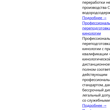
переработки неф
производства С
водородсодерж
Подробнее →
Профессиональ
переподготовк
кинологии
Профессиональ
переподготовк
кинологии с п
квалификации 
кинологическо
дистанционное
полном соответ
действующим
профессионал
стандартом, д
бессрочный ди
легальный допу
со служебными
Подробнее →