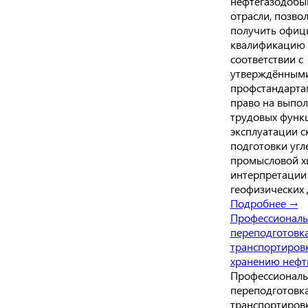
нефтегазодоб
отрасли, позв
получить офиц
квалификацию 
соответствии с
утверждённым
профстандарта
право на выпо
трудовых функц
эксплуатации с
подготовки угл
промысловой х
интерпретации 
геофизических 
Подробнее →
Профессиональ
переподготовк
транспортиров
хранению нефти
Профессиональ
переподготовк
транспортиров