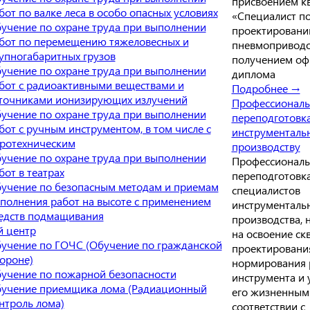
присвоением к
бот по валке леса в особо опасных условиях
«Специалист п
учение по охране труда при выполнении
проектировани
бот по перемещению тяжеловесных и
пневмоприводо
упногабаритных грузов
получением оф
учение по охране труда при выполнении
диплома
бот с радиоактивными веществами и
Подробнее →
точниками ионизирующих излучений
Профессиональ
учение по охране труда при выполнении
переподготовк
бот с ручным инструментом, в том числе с
инструменталь
ротехническим
производству
учение по охране труда при выполнении
Профессиональ
бот в театрах
переподготовка
учение по безопасным методам и приемам
специалистов
полнения работ на высоте с применением
инструменталь
едств подмащивания
производства, 
й центр
на освоение ск
учение по ГОЧС (Обучение по гражданской
проектирования
ороне)
нормирования 
учение по пожарной безопасности
инструмента и 
учение приемщика лома (Радиационный
его жизненным
нтроль лома)
соответствии с