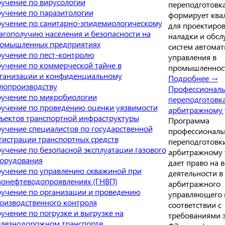
учение по вирусологии
переподготовк
учение по паразитологии
формирует кв
учение по санитарно-эпидемиологическому
для проектиров
агополучию населения и безопасности на
наладки и обс
омышленных предприятиях
систем автомат
учение по пест-контролю
управления в
учение по коммерческой тайне в
промышленнос
ганизации и конфиденциальному
Подробнее →
лопроизводству
Профессиональ
учение по микробиологии
переподготовк
учение по проведению оценки уязвимости
арбитражному
ъектов транспортной инфраструктуры
Программа
учение специалистов по государственной
профессиональ
гистрации транспортных средств
переподготовк
учение по безопасной эксплуатации газового
арбитражному
орудования
дает право на 
учение по управлению скважиной при
деятельности в
зонефтеводопроявлениях (ГНВП)
арбитражного
учение по организации и проведению
управляющего 
оизводственного контроля
соответствии с
учение по погрузке и выгрузке на
требованиями 
лезнодорожном транспорте