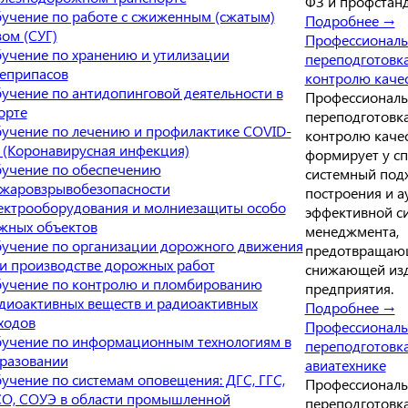
ФЗ и профстанд
учение по работе с сжиженным (сжатым)
Подробнее →
зом (СУГ)
Профессиональ
учение по хранению и утилизации
переподготовк
еприпасов
контролю каче
учение по антидопинговой деятельности в
Профессиональ
орте
переподготовк
учение по лечению и профилактике COVID-
контролю каче
 (Коронавирусная инфекция)
формирует у с
учение по обеспечению
системный под
жаровзрывобезопасности
построения и а
ектрооборудования и молниезащиты особо
эффективной с
жных объектов
менеджмента,
учение по организации дорожного движения
предотвращающ
и производстве дорожных работ
снижающей из
учение по контролю и пломбированию
предприятия.
диоактивных веществ и радиоактивных
Подробнее →
ходов
Профессиональ
учение по информационным технологиям в
переподготовк
разовании
авиатехнике
учение по системам оповещения: ДГС, ГГС,
Профессиональ
О, СОУЭ в области промышленной
переподготовк