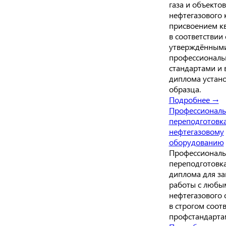
газа и объектов
нефтегазового 
присвоением к
в соответствии 
утверждённым
профессионал
стандартами и
диплома устан
образца.
Подробнее →
Профессиональ
переподготовк
нефтегазовому
оборудованию
Профессиональ
переподготовка
диплома для з
работы с любы
нефтегазового
в строгом соотв
профстандарта