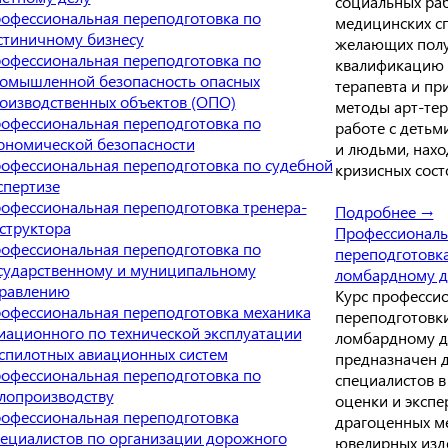
социальных ра
офессиональная переподготовка по
медицинских сп
стиничному бизнесу
желающих пол
офессиональная переподготовка по
квалификацию 
омышленной безопасность опасных
терапевта и пр
оизводственных объектов (ОПО)
методы арт-тер
офессиональная переподготовка по
работе с детьм
ономической безопасности
и людьми, нах
офессиональная переподготовка по судебной
кризисных сост
спертизе
офессиональная переподготовка тренера-
Подробнее →
структора
Профессиональ
офессиональная переподготовка по
переподготовк
сударственному и муниципальному
ломбардному д
равлению
Курс професси
офессиональная переподготовка механика
переподготовк
иационного по технической эксплуатации
ломбардному д
спилотных авиационных систем
предназначен 
офессиональная переподготовка по
специалистов в
лопроизводству
оценки и экспе
офессиональная переподготовка
драгоценных ме
ециалистов по организации дорожного
ювелирных изд