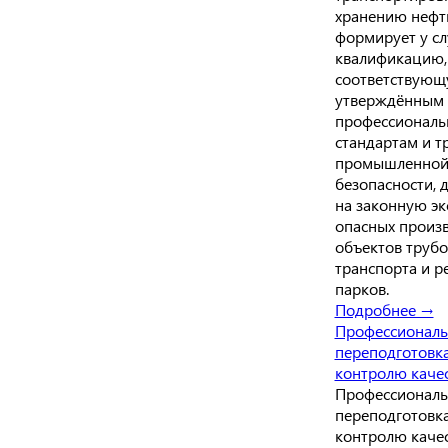
хранению нефти
формирует у с
квалификацию,
соответствую
утверждённым
профессионал
стандартам и 
промышленно
безопасности, 
на законную э
опасных произ
объектов труб
транспорта и р
парков.
Подробнее →
Профессиональ
переподготовк
контролю каче
Профессиональ
переподготовк
контролю качес