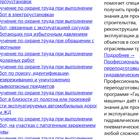
ергоустановок
помогает спец
учение по охране труда при выполнении
получить проф
бот в электроустановках
знания для про
учение по охране труда при выполнении
строительства,
бот, связанные с эксплуатацией сосудов,
реконструкции
ботающих под избыточным давлением
эксплуатации 
учение по охране труда при обращении с
объектов в соот
вотными
отраслевыми т
учение по охране труда при выполнении
Подробнее →
долазных работ
Профессиональ
учение по охране труда при выполнении
переподготовк
бот по поиску, идентификации,
гидравлически
езвреживанию и уничтожению
Профессиональ
рывоопасных предметов
переподготовк
учение по охране труда при выполнении
программе «Ги
бот в близости от полотна или проезжей
машины» даёт 
сти эксплуатируемых автомобильных дорог
знания для про
и ЖД
и эксплуатации
учение по охране труда при выполнении
гидравлических
бот, на участках с патогенным заражением
пневматических
чвы
любой сложнос
учение по охране труда при выполнении