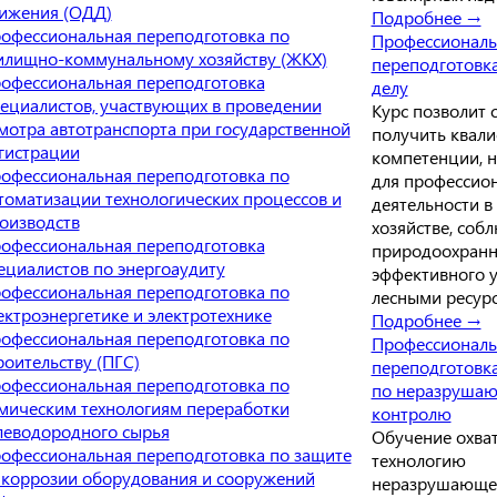
ижения (ОДД)
Подробнее →
офессиональная переподготовка по
Профессиональ
лищно-коммунальному хозяйству (ЖКХ)
переподготовка
офессиональная переподготовка
делу
ециалистов, участвующих в проведении
Курс позволит 
мотра автотранспорта при государственной
получить квал
гистрации
компетенции, 
офессиональная переподготовка по
для профессио
томатизации технологических процессов и
деятельности в
оизводств
хозяйстве, соб
офессиональная переподготовка
природоохранн
ециалистов по энергоаудиту
эффективного 
офессиональная переподготовка по
лесными ресур
ектроэнергетике и электротехнике
Подробнее →
офессиональная переподготовка по
Профессиональ
роительству (ПГС)
переподготовка
офессиональная переподготовка по
по неразруша
мическим технологиям переработки
контролю
леводородного сырья
Обучение охва
офессиональная переподготовка по защите
технологию
 коррозии оборудования и сооружений
неразрушающег