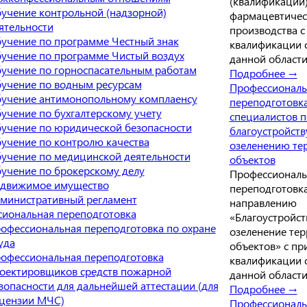
(квалификации
учение контрольной (надзорной)
фармацевтичес
ятельности
производства с
учение по программе Честный знак
квалификации 
учение по программе Чистый воздух
данной области
учение по горноспасательным работам
Подробнее →
учение по водным ресурсам
Профессиональ
учение антимонопольному комплаенсу
переподготовк
учение по бухгалтерскому учету
специалистов п
учение по юридической безопасности
благоустройств
учение по контролю качества
озеленению те
учение по медицинской деятельности
объектов
учение по брокерскому делу
Профессиональ
движимое имущество
переподготовк
министративный регламент
направлению
иональная переподготовка
«Благоустройст
офессиональная переподготовка по охране
озеленение тер
уда
объектов» с пр
офессиональная переподготовка
квалификации 
оектировщиков средств пожарной
данной области
зопасности для дальнейшей аттестации (для
Подробнее →
цензии МЧС)
Профессиональ