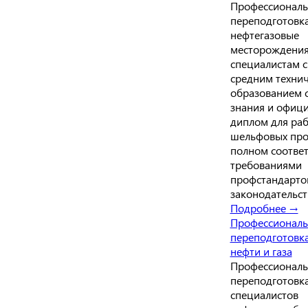
Профессиональ
переподготовк
нефтегазовые
месторождения
специалистам 
средним техни
образованием 
знания и офиц
диплом для раб
шельфовых про
полном соответ
требованиями
профстандарто
законодательст
Подробнее →
Профессиональ
переподготовк
нефти и газа
Профессиональ
переподготовка
специалистов