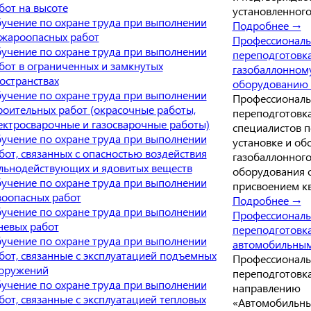
бот на высоте
установленного
учение по охране труда при выполнении
Подробнее →
жароопасных работ
Профессиональ
учение по охране труда при выполнении
переподготовк
бот в ограниченных и замкнутых
газобаллонном
остранствах
оборудованию 
учение по охране труда при выполнении
Профессиональ
роительных работ (окрасочные работы,
переподготовк
ектросварочные и газосварочные работы)
специалистов п
учение по охране труда при выполнении
установке и о
бот, связанных с опасностью воздействия
газобаллонног
льнодействующих и ядовитых веществ
оборудования 
учение по охране труда при выполнении
присвоением к
зоопасных работ
Подробнее →
учение по охране труда при выполнении
Профессиональ
невых работ
переподготовк
учение по охране труда при выполнении
автомобильным
бот, связанные с эксплуатацией подъемных
Профессиональ
оружений
переподготовк
учение по охране труда при выполнении
направлению
бот, связанные с эксплуатацией тепловых
«Автомобильны