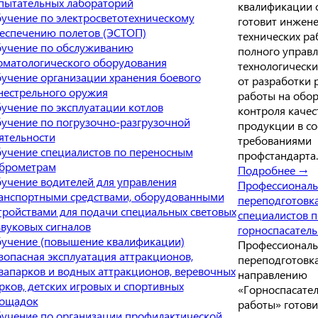
пытательных лабораторий
квалификации 
учение по электросветотехническому
готовит инжен
еспечению полетов (ЭСТОП)
технических ра
учение по обслуживанию
полного управ
оматологического оборудования
технологическ
учение организации хранения боевого
от разработки 
нестрельного оружия
работы на обо
учение по эксплуатации котлов
контроля качес
учение по погрузочно-разгрузочной
продукции в со
ятельности
требованиями
учение специалистов по переносным
профстандарта.
брометрам
Подробнее →
учение водителей для управления
Профессиональ
анспортными средствами, оборудованными
переподготовк
тройствами для подачи специальных световых
специалистов п
звуковых сигналов
горноспасател
учение (повышение квалификации)
Профессиональ
зопасная эксплуатация аттракционов,
переподготовк
вапарков и водных аттракционов, веревочных
направлению
рков, детских игровых и спортивных
«Горноспасате
ощадок
работы» готови
учение по организации профилактической