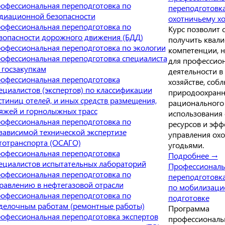
офессиональная переподготовка по
переподготовк
диационной безопасности
охотничьему хо
офессиональная переподготовка по
Курс позволит 
зопасности дорожного движения (БДД)
получить квал
офессиональная переподготовка по экологии
компетенции, 
офессиональная переподготовка специалиста
для профессио
 госзакупкам
деятельности в
офессиональная переподготовка
хозяйстве, соб
ециалистов (экспертов) по классификации
природоохранн
стиниц отелей, и иных средств размещения,
рационального
яжей и горнолыжных трасс
использования
офессиональная переподготовка по
ресурсов и эфф
зависимой технической экспертизе
управления ох
тотранспорта (ОСАГО)
угодьями.
офессиональная переподготовка
Подробнее →
ециалистов испытательных лабораторий
Профессиональ
офессиональная переподготовка по
переподготовка
равлению в нефтегазовой отрасли
по мобилизаци
офессиональная переподготовка по
подготовке
делочным работам (ремонтные работы)
Программа
офессиональная переподготовка экспертов
профессиональ