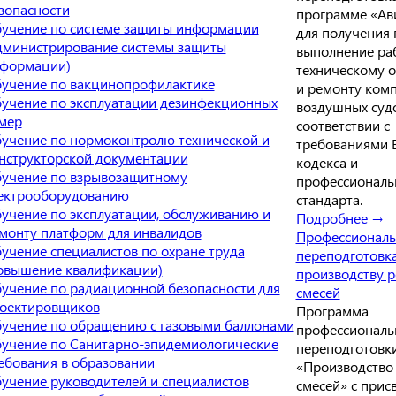
зопасности
программе «Ав
учение по системе защиты информации
для получения 
дминистрирование системы защиты
выполнение ра
формации)
техническому 
учение по вакцинопрофилактике
и ремонту ком
учение по эксплуатации дезинфекционных
воздушных суд
мер
соответствии с
учение по нормоконтролю технической и
требованиями 
нструкторской документации
кодекса и
учение по взрывозащитному
профессиональ
ектрооборудованию
стандарта.
учение по эксплуатации, обслуживанию и
Подробнее →
монту платформ для инвалидов
Профессиональ
учение специалистов по охране труда
переподготовк
овышение квалификации)
производству 
учение по радиационной безопасности для
смесей
оектировщиков
Программа
учение по обращению с газовыми баллонами
профессиональ
учение по Санитарно-эпидемиологические
переподготовк
ебования в образовании
«Производство
учение руководителей и специалистов
смесей» с прис