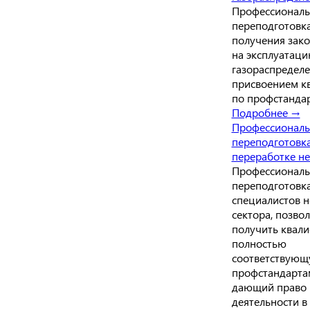
Профессиональ
переподготовка
получения зако
на эксплуатаци
газораспределе
присвоением к
по профстанда
Подробнее →
Профессиональ
переподготовк
переработке не
Профессиональ
переподготовка
специалистов н
сектора, позв
получить квал
полностью
соответствую
профстандартам
дающий право 
деятельности в