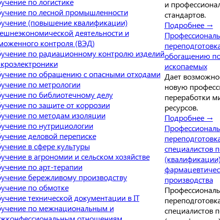
учение по логистике
и профессиона
учение по лесной промышленности
стандартов.
учение (повышение квалификации)
Подробнее →
ешнеэкономической деятельности и
Профессиональ
моженного контроля (ВЭД)
переподготовк
учение по радиационному контролю изделий
обогащению по
кроэлектроники
ископаемых
учение по обращению с опасными отходами
Дает возможно
учение по метрологии
новую професс
учение по библиотечному делу
переработки м
учение по защите от коррозии
ресурсов.
учение по методам изоляции
Подробнее →
учение по нутрициологии
Профессиональ
учение деловой переписке
переподготовк
учение в сфере культуры
специалистов 
учение в агрономии и сельском хозяйстве
(квалификации
учение по арт-терапии
фармацевтичес
учение бережливому производству
производства
учение по обмотке
Профессиональ
учение технической документации в IT
переподготовк
учение по межнациональным и
специалистов 
жконфессиональным отношениям