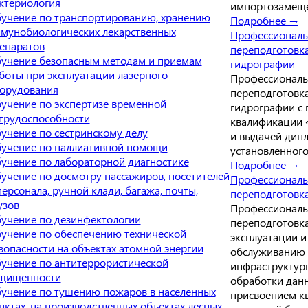
ктериология
импортозамещ
учение по транспортированию, хранению
Подробнее →
мунобиологических лекарственных
Профессиональ
епаратов
переподготовк
учение безопасным методам и приемам
гидрографии
боты при эксплуатации лазерного
Профессиональ
орудования
переподготовк
учение по экспертизе временной
гидрографии с
трудоспособности
квалификации 
учение по сестринскому делу
и выдачей дип
учение по паллиативной помощи
установленного
учение по лабораторной диагностике
Подробнее →
учение по досмотру пассажиров, посетителей
Профессиональ
персонала, ручной клади, багажа, почты,
переподготовк
узов
Профессиональ
учение по дезинфектологии
переподготовк
учение по обеспечению технической
эксплуатации и
зопасности на объектах атомной энергии
обслуживанию
учение по антитеррористической
инфраструктур
щищенности
обработки данн
учение по тушению пожаров в населенных
присвоением к
нктах, на производственных объектах лесных