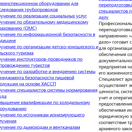
леинспекционном оборудовании для
переподготовк
следования трубопроводов
специалистов 
учение по реализации социальных услуг
делу
учение по обязательному медицинскому
Профессиональ
рахованию (ОМС)
переподготовк
учение по информационной безопасности в
направлению «
дицине
дело» готовит 
учение по организации детско-юношеского и
для организаци
льского туризма
обеспечения с
учение инструкторов-проводников по
документально
провождению туристов
предприятия на
учение по разработке и внедрению системы
его жизненного
неджмента безопасности пищевой
Специалист ар
одукции на основе ХАССП
осуществляет э
учение специалистов системы нормирования
ценности, сист
уда
учет и операти
вышение квалификации по холодильному
предоставление
орудованию
обеспечивая их
учение по источникам ионизирующего
юридическую з
лучения
соответствие т
учение по дымоходам и вентканалам
архивного зако