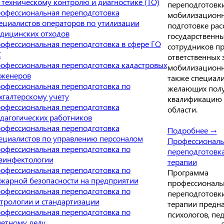
 техническому контролю и диагностике (ТО)
переподготовк
офессиональная переподготовка
мобилизацион
ециалистов операторов по утилизации
подготовке рас
дицинских отходов
государственны
офессиональная переподготовка в сфере ГО
сотрудников пр
С
ответственных 
офессиональная переподготовка кадастровых
мобилизационн
женеров
также специали
офессиональная переподготовка по
желающих пол
хгалтерскому учету
квалификацию 
офессиональная переподготовка
области.
дагогических работников
офессиональная переподготовка
Подробнее →
ециалистов по управлению персоналом
Профессиональ
офессиональная переподготовка по
переподготовка
зинфектологии
терапии
офессиональная переподготовка по
Программа
жарной безопасности на предприятии
профессиональ
офессиональная переподготовка по
переподготовки
трологии и стандартизации
терапии предна
офессиональная переподготовка по
психологов, пед
етному делу