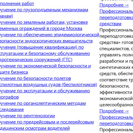
полнения работ
Подробнее →
учение по грузоподъемным механизмам
Профессиональ
ранам)
переподготовк
учение по земляным работам, установке
средствам
еменных ограждений в городе Москва
Профессиональ
учение по обеспечению эпидемиологической
переподготов
зопасности эндоскопических вмешательств
средства» гото
учение (повышение квалификации) по
специалистов, 
сплуатации и безопасному обслуживанию
управлять пол
дротехнических сооружений (ГТС)
разработки и п
учение по экономической безопасности и
синтетических
щите бизнеса
средств, обеспе
учение по безопасности полетов
соответствие т
спилотных воздушных судов (беспилотников)
безопасности,
учение по эксплуатации и обслуживанию
эффективности
хографов
экономической
учение по органолептическим методам
целесообразнос
следования
Подробнее →
учение по рентгенологии
Профессиональ
учение по предрейсовым и послерейсовым
переподготовк
дицинским осмотрам водителей
Профессиональ