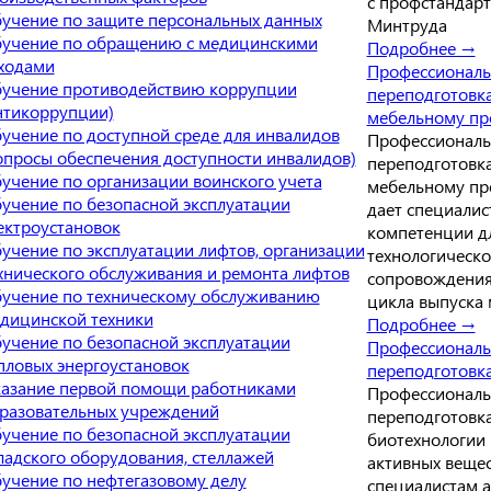
с профстандар
учение по защите персональных данных
Минтруда
учение по обращению с медицинскими
Подробнее →
ходами
Профессиональ
учение противодействию коррупции
переподготовк
нтикоррупции)
мебельному пр
учение по доступной среде для инвалидов
Профессиональ
опросы обеспечения доступности инвалидов)
переподготовк
учение по организации воинского учета
мебельному пр
учение по безопасной эксплуатации
дает специалис
ектроустановок
компетенции д
учение по эксплуатации лифтов, организации
технологическо
хнического обслуживания и ремонта лифтов
сопровождения
учение по техническому обслуживанию
цикла выпуска
дицинской техники
Подробнее →
учение по безопасной эксплуатации
Профессиональ
пловых энергоустановок
переподготовк
азание первой помощи работниками
Профессиональ
разовательных учреждений
переподготовк
учение по безопасной эксплуатации
биотехнологии
ладского оборудования, стеллажей
активных вещес
учение по нефтегазовому делу
специалистам 