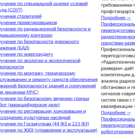
учение по специальной оценке условий
требованиями 
уда (СОУТ)
профстандарта.
учение строителей
Подробнее →
учение проектировщиков
Профессиональ
учение по радиационной безопасности и
переподготовк
диационному контролю
радиотехничес
учение по безопасности дорожного
средствам разв
ижения (БДД)
Профессиональ
учение по энергоаудиту
переподготовк
учение по экологии и экологической
«Радиотехничес
зопасности
разведки» даёт
учение по монтажу, техническому
компетенции д
служиванию и ремонту средств обеспечения
анализа радио
жарной безопасности зданий и сооружений
обстановки и п
ля лицензии МЧС)
сигналов совр
учение по безопасному ведению горных
систем связи с
бот (маркшейдерское дело)
квалификации 
учение по реставрации, консервации и
Подробнее →
ссозданию культурных наследий
Профессиональ
учение по Госзакупкам (44 ФЗ и 223 ФЗ)
переподготовк
учение по ЖКХ (управление и эксплуатация)
робототехнике