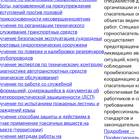
специалистов д
боты, направленной на предупреждение
организации и
еступлений против половой
спасательных о
прикосновенности несовершеннолетних
объектах веден
учение по организации технического
работ. Специал
служивания транспортных средств
горноспасател
учение безопасная эксплуатация судоходных
осуществляет
портовых гидротехнических сооружени
предотвращени
учение по поверке и калибровки резервуаров
ликвидацию ав
трубопроводов
ситуаций, конт
учение экспертов по техническому контролю
соблюдения
диагностике автотранспортных средств
промбезопасно
ехническое обслуживание)
координацию д
учение по работе со служебной
спасательных к
формацией, содержащейся в документах об
обеспечивая бе
титеррористической защищенности (ДСП)
работников и с
учение по испытаниям пожарных лестниц и
требованиям
раждений крыш
профессиональ
учение способам защиты и действиям в
стандартов и
учае применения токсичных веществ на
законодательны
ъекте (территории)
Подробнее →
учение методам работы на
Профессиональ