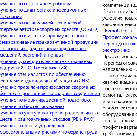
учение по отделочным работам
компетенции д
учение по диагностике инфекционных
безопасной раб
болеваний
условиях новых
учение по независимой технической
законодательст
спертизе автотранспортных средств (ОСАГО)
Подробнее →
учение по фитосанитарному контролю
Профессиональ
беззараживание подкарантинной продукции,
переподготовк
анспортных средств, производственных
электронике
мещений, растений и почвы)
Профессиональ
учение руководителей частных охранных
переподготовк
едприятий ЧОП (организаций)
направлению «
учение специалистов по обеспечению
— это получен
едствами индивидуальной защиты (СИЗ)
квалификации 
учение правилам производства сварочных
сфере обслужив
бот и контроль качества сварных соединений
ремонта, теле
учение по мобилизационной подготовке
или товарной э
учение по биотестированию
радиоэлектрон
учение по учету и контролю радиоактивных
оборудования 
ществ и радиоактивных отходов (РВ и РАО)
соответствием
учение оценке и управлению
профстандарта
офессиональными рисками по охране труда
требованиям р