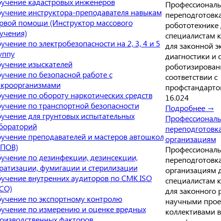
учение кадастровых инженеров
Профессиональ
учение инструктора-преподавателя навыкам
переподготовк
рвой помощи (Инструктор массового
робототехнике 
учения)
специалистам 
учение по электробезопасности на 2, 3, 4 и 5
для законной э
уппу
диагностики и
учение изыскателей
роботизирован
учение по безопасной работе с
соответствии с
кроорганизмами
профстандарто
учение по обороту наркотических средств
16.024
учение по транспортной безопасности
Подробнее →
учение для грунтовых испытательных
Профессиональ
бораторий
переподготовк
учение преподавателей и мастеров автошкол
организациям
ПОВ)
Профессиональ
учение по дезинфекции, дезинсекции,
переподготовк
ратизации, фумигации и стерилизации
организациям 
учение внутренних аудиторов по СМК ISO
специалистам 
СО)
для законного 
учение по экспортному контролю
научными прое
учение по измерению и оценке вредных
коллективами в
оизводственных факторов