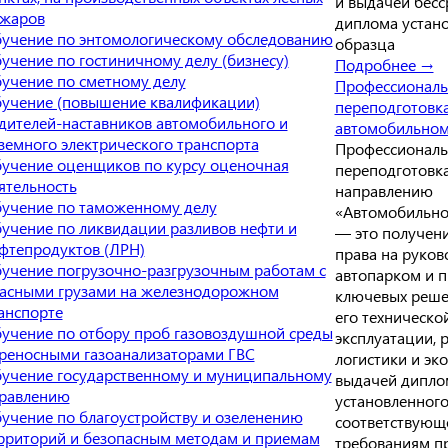
и выдачей бесс
жаров
диплома устан
учение по энтомологическому обследованию
образца
учение по гостиничному делу (бизнесу)
Подробнее →
учение по сметному делу
Профессиональ
учение (повышение квалификации)
переподготовк
дителей-наставников автомобильного и
автомобильном
земного электрического транспорта
Профессиональ
учение оценщиков по курсу оценочная
переподготовк
ятельность
направлению
учение по таможенному делу
«Автомобильно
учение по ликвидации разливов нефти и
— это получени
фтепродуктов (ЛРН)
права на руков
учение погрузочно-разгрузочным работам с
автопарком и 
асными грузами на железнодорожном
ключевых реше
анспорте
его техническо
учение по отбору проб газовоздушной среды
эксплуатации, 
реносными газоанализаторами ГВС
логистики и эк
учение государственному и муниципальному
выдачей дипло
равлению
установленного
учение по благоустройству и озеленению
соответствующ
рриторий и безопасным методам и приемам
требованиям п