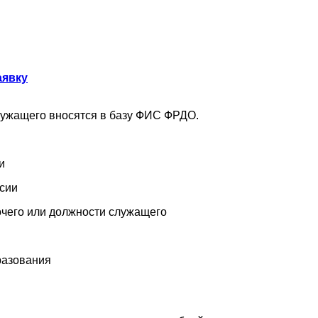
аявку
лужащего вносятся в базу ФИС ФРДО.
и
ссии
чего или должности служащего
разования