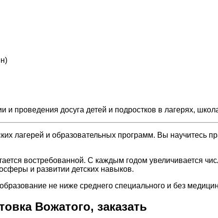
н)
и и проведения досуга детей и подростков в лагерях, школ
ских лагерей и образовательных программ. Вы научитесь пр
тается востребованной. С каждым годом увеличивается числ
осферы и развитии детских навыков.
бразование не ниже среднего специального и без медицинс
овка Вожатого, заказать