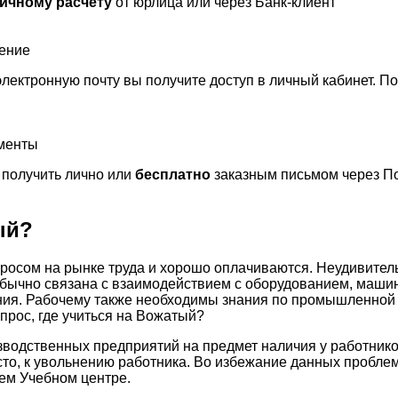
ичному расчету
от юрлица или через Банк-клиент
чение
лектронную почту вы получите доступ в личный кабинет. П
ументы
получить лично или
бесплатно
заказным письмом через По
ый?
росом на рынке труда и хорошо оплачиваются. Неудивитель
обычно связана с взаимодействием с оборудованием, маши
ения. Рабочему также необходимы знания по промышленной 
прос, где учиться на Вожатый?
зводственных предприятий на предмет наличия у работник
сто, к увольнению работника. Во избежание данных пробле
ем Учебном центре.