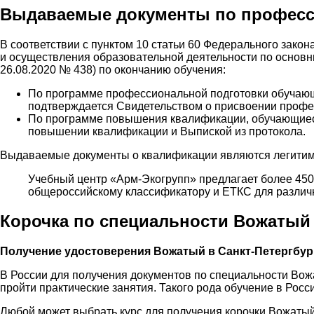
Выдаваемые документы по профес
В соответствии с пунктом 10 статьи 60 Федерального зако
и осуществления образовательной деятельности по основ
26.08.2020 № 438) по окончанию обучения:
По программе профессиональной подготовки обучающ
подтверждается Свидетельством о присвоении профе
По программе повышения квалификации, обучающиес
повышении квалификации и Выпиской из протокола.
Выдаваемые документы о квалификации являются легитимн
Учебный центр «Арм-Экогрупп» предлагает более 45
общероссийскому классификатору и ЕТКС для различн
Корочка по специальности Вожатый
Получение удостоверения Вожатый в Санкт-Петергбур
В России для получения документов по специальности Вож
пройти практические занятия. Такого рода обучение в Рос
Любой может выбрать курс для получения корочки Вожатый