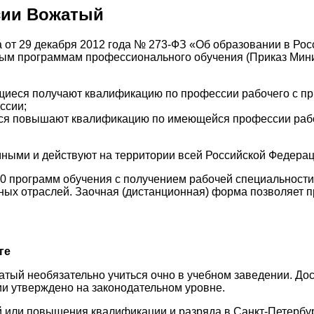
сии Вожатый
на от 29 декабря 2012 года № 273-ФЗ «Об образовании в Ро
ным программам профессионального обучения (Приказ Мин
иеся получают квалификацию по профессии рабочего с пр
ссии;
я повышают квалификацию по имеющейся профессии рабоч
ыми и действуют на территории всей Российской Федерац
00 программ обучения с получением рабочей специальност
ых отраслей. Заочная (дистанционная) форма позволяет пр
ге
атый необязательно учиться очно в учебном заведении. Д
сии утверждено на законодательном уровне.
 или повышения квалификации и разряда в Санкт-Петербур