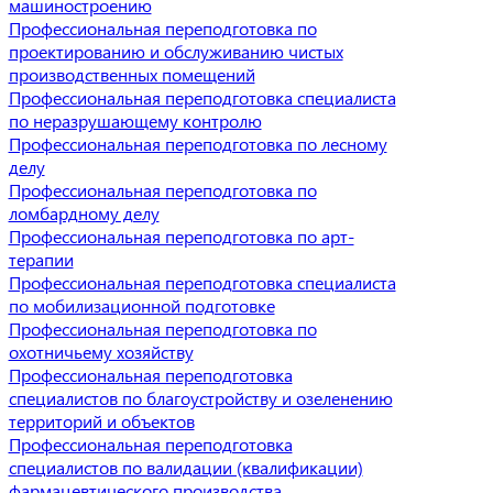
машиностроению
Профессиональная переподготовка по
проектированию и обслуживанию чистых
производственных помещений
Профессиональная переподготовка специалиста
по неразрушающему контролю
Профессиональная переподготовка по лесному
делу
Профессиональная переподготовка по
ломбардному делу
Профессиональная переподготовка по арт-
терапии
Профессиональная переподготовка специалиста
по мобилизационной подготовке
Профессиональная переподготовка по
охотничьему хозяйству
Профессиональная переподготовка
специалистов по благоустройству и озеленению
территорий и объектов
Профессиональная переподготовка
специалистов по валидации (квалификации)
фармацевтического производства