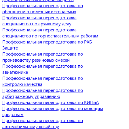
Профессиональная переподготовка по
обогащению полезных ископаемых
Профессиональная переподготовка
специалистов по архивному делу
Профессиональная переподготовка
специалистов по горноспасательным работам
Профессиональная переподготовка по РХБ-
Защите
Профессиональная переподготовка по
производству резиновых смесей
Профессиональная переподготовка по
авиатехнике
Профессиональная переподготовка по
контролю качества
Профессиональная переподготовка по
арбитражному управлению
Профессиональная переподготовка по КИПиА
Профессиональная переподготовка по моющим
средствам
Профессиональная переподготовка по
автомобильному хозяйству