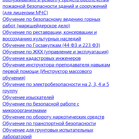
пожарной безопасности зданий и сооружений
(для лицензии МЧС)
Обучение по безопасному ведению горных
работ (маркшейдерское дело)
Обучение по реставрации, консервации и
воссозданию культурных наследий
Обучение по Госзакупкам (44 ФЗ и 223 ФЗ)
Обучение по ЖКХ (управление и эксплуатация)
Обучение кадастровых инженеров
Обучение инструктора-преподавателя навыкам
первой помощи (Инструктор массового
обучения)
Обучение по электробезопасности на 2, 3, 4 и 5
группу
Обучение изыскателей
Обучение по безопасной работе с
микроорганизмами
Обучение по обороту наркотических средств
Обучение по транспортной безопасности
Обучение для грунтовых испытательных
лабораторий