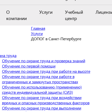
О
Услуги
Учебный
Лиценз
компании
центр
Главная
Услуги
ДОПОГ в Санкт-Петербурге
ана труда
Обучение по охране труда и проверка знаний
Обучение по первой помощи
Обучение по охране труда при работе на высоте
Обучение по охране труда при работе в
ограниченных и замкнутых пространствах
Обучение по использованию (применению)
средств индивидуальной защиты (СИЗ)
Обучение по охране труда при воздействии
вредных и опасных производственных факторов
Обучение по охране труда при выполнении