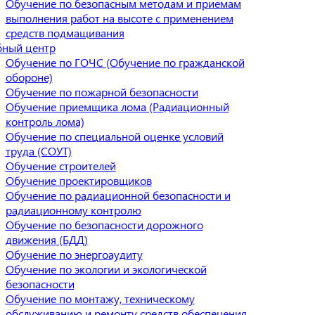
Обучение по безопасным методам и приемам
выполнения работ на высоте с применением
средств подмащивания
бный центр
Обучение по ГОЧС (Обучение по гражданской
обороне)
Обучение по пожарной безопасности
Обучение приемщика лома (Радиационный
контроль лома)
Обучение по специальной оценке условий
труда (СОУТ)
Обучение строителей
Обучение проектировщиков
Обучение по радиационной безопасности и
радиационному контролю
Обучение по безопасности дорожного
движения (БДД)
Обучение по энергоаудиту
Обучение по экологии и экологической
безопасности
Обучение по монтажу, техническому
обслуживанию и ремонту средств обеспечения