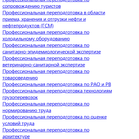
сопровождению туристов
Профессиональная переподготовка в области
приема, хранения и отгрузки нефти и
нефтепродуктов (ГСМ)
Профессиональная переподготовка по
холодильному оборудованию
Профессиональная переподготовка по
санитарно-эпидемиологической экспертизе
Профессиональная переподготовка по
ветеринарно-санитарной экспертизе
Профессиональная переподготовка по
товароведению
Профессиональная переподготовка по РАО и РВ
Профессиональная переподготовка технологиям
грузоперевозок
Профессиональная переподготовка по
нормированию труда
Профессиональная переподготовка по оценке
условий труда
Профессиональная переподготовка по
архитектуре