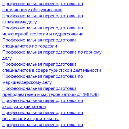
Профессиональная переподготовка по
социальному обслуживанию
Профессиональная переподготовка по
страховому делу
Профессиональная переподготовка по
инженерной геологии и гидрогеологии
Профессиональная переподготовка
специалистов по геодезии
Профессиональная переподготовка по горному
делу
Профессиональная переподготовка
специалистов в сфере туристской деятельности
Профессиональная переподготовка по
маркшейдерскому делу
Профессиональная переподготовка
преподавателей и мастеров автошкол (МПОВ)
Профессиональная переподготовка по
эксплуатации котлов
Профессиональная переподготовка по
организации строительства
Профессиональная переподготовка по