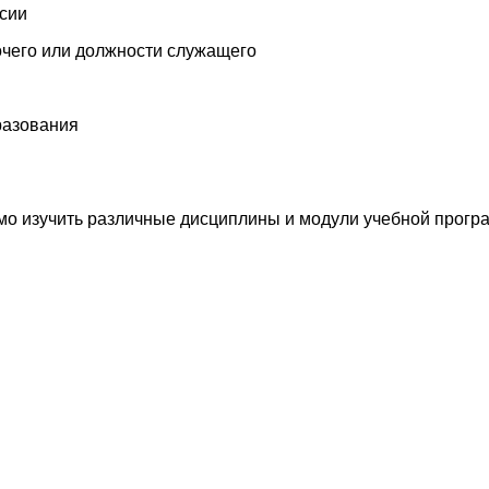
ссии
чего или должности служащего
разования
мо изучить различные дисциплины и модули учебной прогр