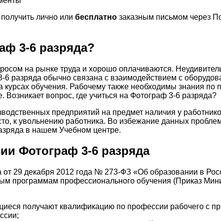
ументы
получить лично или
бесплатно
заказным письмом через По
аф 3-6 разряда?
росом на рынке труда и хорошо оплачиваются. Неудивитель
3-6 разряда обычно связана с взаимодействием с оборудо
а курсах обучения. Рабочему также необходимы знания по
. Возникает вопрос, где учиться на Фотограф 3-6 разряда?
зводственных предприятий на предмет наличия у работник
сто, к увольнению работника. Во избежание данных пробле
азряда в нашем Учебном центре.
и Фотограф 3-6 разряда
на от 29 декабря 2012 года № 273-ФЗ «Об образовании в Ро
ным программам профессионального обучения (Приказ Мин
иеся получают квалификацию по профессии рабочего с пр
ссии;