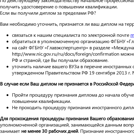
По действующему законодательству начальное профессионал
получить удостоверение о повышении квалификации.
Если вы получили диплом за пределами РФ?
Вам необходимо уточнить, признается ли ваш диплом на те
связаться к нашим специалиста по электронной почте
m
обратиться в уполномоченную организацию ФГБНУ «Гла
на сайт ФГБНУ «Главэкспертцентр» в разделе «Междун
http://www.nic.gov.ru/ru/docs/foreign/confirmation м
РФ и страной, где Вы получали образование.
уточнить наличие вашего ВУЗа в перечне иностранных 
утвержденном Правительством РФ 19 сентября 2013 г. 
В случае если Ваш диплом не признается в Российской Федер
Пройти процедуру признания диплома до начала обучен
повышении квалификации.
Не проходить процедуру признания иностранного дипло
Для прохождения процедуры признания Вашего образования 
уполномоченной организацией, занимающейся данным вопрос
занимает
не менее 30 рабочих дней
. Признание иностранног