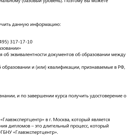
нальному (базовый уровень). Поэтому Вы можете
олучить данную информацию:
495) 317-17-10
азовании»
ния об эквивалентности документов об образовании между
 образовании и (или) квалификации, признаваемые в РФ,
нании, и по завершении курса получить удостоверение о
 «Главэкспертцентр» в г. Москва, который является
ия дипломов – это длительный процесс, который
ФГБНУ «Главэкспертцентр».