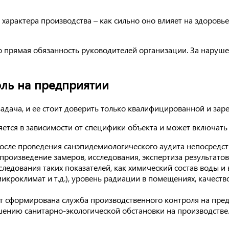
характера производства – как сильно оно влияет на здоровье
о прямая обязанность руководителей организации. За наруш
оль на предприятии
задача, и ее стоит доверить только квалифицированной и за
яется в зависимости от специфики объекта и может включать
осле проведения санэпидемиологического аудита непосредст
роизведение замеров, исследования, экспертиза результатов
едования таких показателей, как химический состав воды и 
кроклимат и т.д.), уровень радиации в помещениях, качеств
ет сформирована служба производственного контроля на пре
ению санитарно-экологической обстановки на производстве