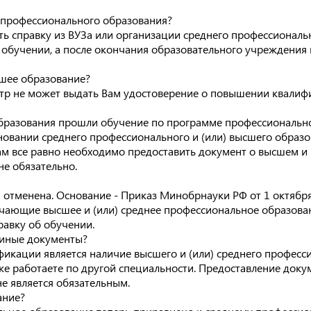
о профессионального образования?
ь справку из ВУЗа или организации среднего профессионал
б обучении, а после окончания образовательного учреждения
сшее образование?
тр не может выдать Вам удостоверение о повышении квалиф
образования прошли обучение по программе профессиональн
овании среднего профессионального и (или) высшего образов
ам все равно необходимо предоставить документ о высшем и
е обязательно.
и отменена. Основание - Приказ Минобрнауки РФ от 1 октяб
ющие высшее и (или) среднее профессиональное образование 
равку об обучении.
и иные документы?
икации является наличие высшего и (или) среднего професс
уже работаете по другой специальности. Предоставление до
не является обязательным.
ание?