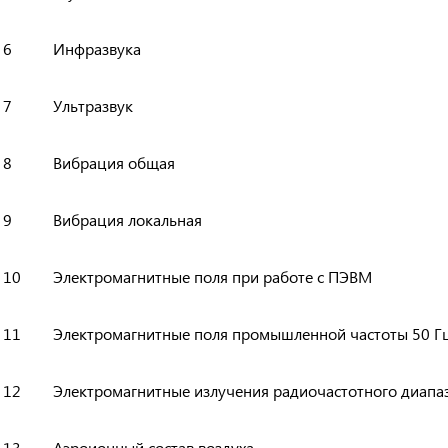
6
Инфразвука
7
Ультразвук
8
Вибрация общая
9
Вибрация локальная
10
Электромагнитные поля при работе с ПЭВМ
11
Электромагнитные поля промышленной частоты 50 Г
12
Электромагнитные излучения радиочастотного диапа
13
Аэроионный состав воздуха