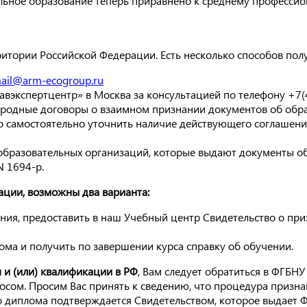
ьное образование теперь приравнено к среднему профессио
рритории Российской Федерации. Есть несколько способов п
ail@arm-ecogroup.ru
вэкспертцентр» в Москва за консультацией по телефону +7(
ародные договоры о взаимном признании документов об обр
ожно самостоятельно уточнить наличие действующего соглаше
образовательных организаций, которые выдают документы об
N 1694-р.
ации, возможны два варианта:
ия, предоставить в наш Учебный центр Свидетельство о приз
ма и получить по завершении курса справку об обучении.
и (или) квалификации в РФ
, Вам следует обратиться в ФГБНУ
ом. Просим Вас принять к сведению, что процедура признан
о диплома подтверждается Свидетельством, которое выдает 