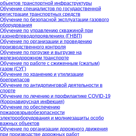
объектов транспортной инфраструктуры
Обучение специалистов по государственной
регистрации транспортных средств
Обучение по безопасной эксплуатации газового
оборудования
Обучение по управлению скважиной при
газонефтеводопроявлениях (ГНВП)
Обучение по организации и проведению
производственного контроля
Обучение по погрузке и выгрузке на
железнодорожном транспорте
Обучение по работе с сжиженным (сжатым)
газом (СУГ)
Обучение по хранению и утилизации
боеприпасов
Обучение по антидопинговой деятельности в
спорте
Обучение по лечению и профилактике COVID-19
(Коронавирусная инфекция)
Обучение по обеспечению
пожаровзрывобезопасности
электрооборудования и молниезащиты особо
важных объектов
Обучение по организации дорожного движения
при производстве дорожных работ