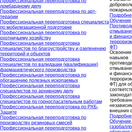
Профессиональная переподготовка по
добровол
ломбардному делу
пожарных
Профессиональная переподготовка по арт-
Подробне
терапии
Обучение
Профессиональная переподготовка специалиста
Противод
по мобилизационной подготовке
отмывани
Профессиональная переподготовка по
и финанс
охотничьему хозяйству
терроризм
Профессиональная переподготовка
ФТ)
специалистов по благоустройству и озеленению
Освоение
территорий и объектов
навыков
Профессиональная переподготовка
противод
специалистов по валидации (квалификации)
отмывани
фармацевтического производства
и финанс
Профессиональная переподготовка по
терроризм
обогащению полезных ископаемых
ФТ) для о
Профессиональная переподготовка
соответст
специалистов по архивному делу
законода
Профессиональная переподготовка
требован
специалистов по горноспасательным работам
независим
Профессиональная переподготовка по РХБ-
внешних 
Защите
Подробне
Профессиональная переподготовка по
Обучение
производству резиновых смесей
газобалл
Профессиональная переподготовка по
оборудов