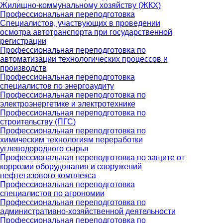
Жилищно-коммунальному хозяйству (ЖКХ)
Профессиональная переподготовка
Специалистов, участвующих в проведении
осмотра автотранспорта при государственной
регистрации
Профессиональная переподготовка по
автоматизации технологических процессов и
производств
Профессиональная переподготовка
специалистов по энергоаудиту
Профессиональная переподготовка по
электроэнергетике и электротехнике
Профессиональная переподготовка по
строительству (ПГС)
Профессиональная переподготовка по
химическим технологиям переработки
углеводородного сырья
Профессиональная переподготовка по защите от
коррозии оборудования и сооружений
нефтегазового комплекса
Профессиональная переподготовка
специалистов по агрономии
Профессиональная переподготовка по
административно-хозяйственной деятельности
Профессиональная переподготовка по