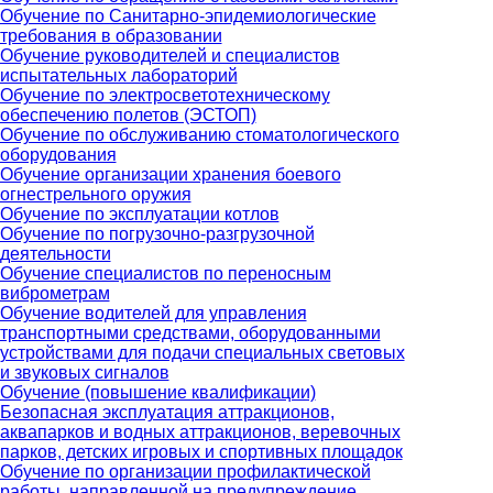
Обучение по Санитарно-эпидемиологические
требования в образовании
Обучение руководителей и специалистов
испытательных лабораторий
Обучение по электросветотехническому
обеспечению полетов (ЭСТОП)
Обучение по обслуживанию стоматологического
оборудования
Обучение организации хранения боевого
огнестрельного оружия
Обучение по эксплуатации котлов
Обучение по погрузочно-разгрузочной
деятельности
Обучение специалистов по переносным
виброметрам
Обучение водителей для управления
транспортными средствами, оборудованными
устройствами для подачи специальных световых
и звуковых сигналов
Обучение (повышение квалификации)
Безопасная эксплуатация аттракционов,
аквапарков и водных аттракционов, веревочных
парков, детских игровых и спортивных площадок
Обучение по организации профилактической
работы, направленной на предупреждение