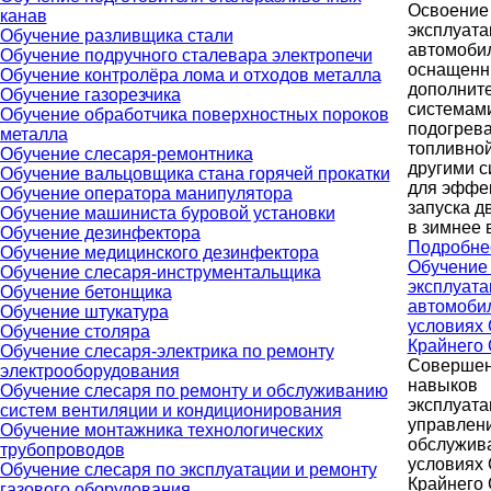
Освоение
канав
эксплуата
Обучение разливщика стали
автомоби
Обучение подручного сталевара электропечи
оснащенн
Обучение контролёра лома и отходов металла
дополнит
Обучение газорезчика
системам
Обучение обработчика поверхностных пороков
подогрев
металла
топливной
Обучение слесаря-ремонтника
другими 
Обучение вальцовщика стана горячей прокатки
для эффе
Обучение оператора манипулятора
запуска д
Обучение машиниста буровой установки
в зимнее 
Обучение дезинфектора
Подробне
Обучение медицинского дезинфектора
Обучение
Обучение слесаря-инструментальщика
эксплуата
Обучение бетонщика
автомоби
Обучение штукатура
условиях 
Обучение столяра
Крайнего
Обучение слесаря-электрика по ремонту
Совершен
электрооборудования
навыков
Обучение слесаря по ремонту и обслуживанию
эксплуата
систем вентиляции и кондиционирования
управлени
Обучение монтажника технологических
обслужив
трубопроводов
условиях 
Обучение слесаря по эксплуатации и ремонту
Крайнего 
газового оборудования