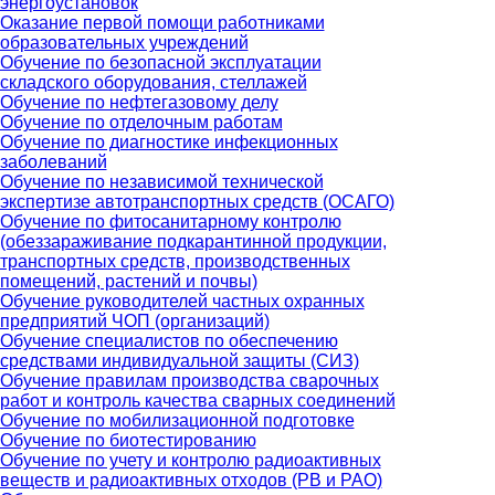
энергоустановок
Оказание первой помощи работниками
образовательных учреждений
Обучение по безопасной эксплуатации
складского оборудования, стеллажей
Обучение по нефтегазовому делу
Обучение по отделочным работам
Обучение по диагностике инфекционных
заболеваний
Обучение по независимой технической
экспертизе автотранспортных средств (ОСАГО)
Обучение по фитосанитарному контролю
(обеззараживание подкарантинной продукции,
транспортных средств, производственных
помещений, растений и почвы)
Обучение руководителей частных охранных
предприятий ЧОП (организаций)
Обучение специалистов по обеспечению
средствами индивидуальной защиты (СИЗ)
Обучение правилам производства сварочных
работ и контроль качества сварных соединений
Обучение по мобилизационной подготовке
Обучение по биотестированию
Обучение по учету и контролю радиоактивных
веществ и радиоактивных отходов (РВ и РАО)