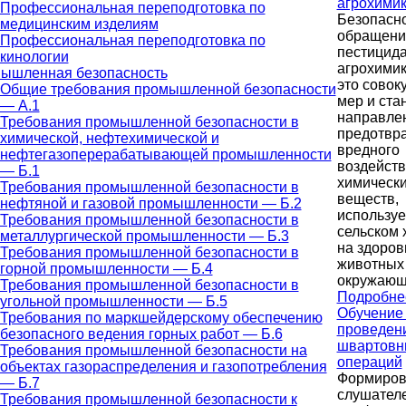
агрохими
Профессиональная переподготовка по
Безопасн
медицинским изделиям
обращени
Профессиональная переподготовка по
пестицид
кинологии
агрохими
ышленная безопасность
это совок
Общие требования промышленной безопасности
мер и ста
— А.1
направле
Требования промышленной безопасности в
предотвр
химической, нефтехимической и
вредного
нефтегазоперерабатывающей промышленности
воздейст
— Б.1
химическ
Требования промышленной безопасности в
веществ,
нефтяной и газовой промышленности — Б.2
использу
Требования промышленной безопасности в
сельском 
металлургической промышленности — Б.3
на здоров
Требования промышленной безопасности в
животных
горной промышленности — Б.4
окружающ
Требования промышленной безопасности в
Подробне
угольной промышленности — Б.5
Обучение
Требования по маркшейдерскому обеспечению
проведен
безопасного ведения горных работ — Б.6
швартовн
Требования промышленной безопасности на
операций
объектах газораспределения и газопотребления
Формиров
— Б.7
слушател
Требования промышленной безопасности к