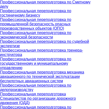
Профессиональная переподготовка по Сметному
делу
Профессиональная переподготовка по
гостиничному бизнесу
Профессиональная переподготовка по
промышленной безопасность опасных
производственных объектов (ОПО)
Профессиональная переподготовка по
экономической безопасности
Профессиональная переподготовка по судебной
экспертизе
Профессиональная переподготовка тренера-
инструктора
Профессиональная переподготовка по
государственному и муниципальному
управлению
Профессиональная переподготовка механика
авиационного по технической эксплуатации
беспилотных авиационных систем
Профессиональная переподготовка по
делопроизводству
Профессиональная переподготовка
Специалистов по организации дорожного
движения (ОДД)
Профессиональная переподготовка по