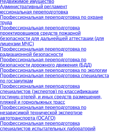
Недвижимое имущество
Административный регламент
ессиональная переподготовка
Профессиональная переподготовка по охране
труда
Профессиональная переподготовка
проектировщиков средств пожарной
безопасности для дальнейшей аттестации (для
лицензии МЧС)
Профессиональная переподготовка по
радиационной безопасности
Профессиональная переподготовка по
безопасности дорожного движения (БДД)
Профессиональная переподготовка по экологии
Профессиональная переподготовка специалиста
по госзакупкам
Профессиональная переподготовка
специалистов (экспертов) по классификации
гостиниц отелей, и иных средств размещения,
пляжей и горнолыжных трасс
Профессиональная переподготовка по
независимой технической экспертизе
автотранспорта (ОСАГО)
Профессиональная переподготовка
специалистов испытательных лабораторий