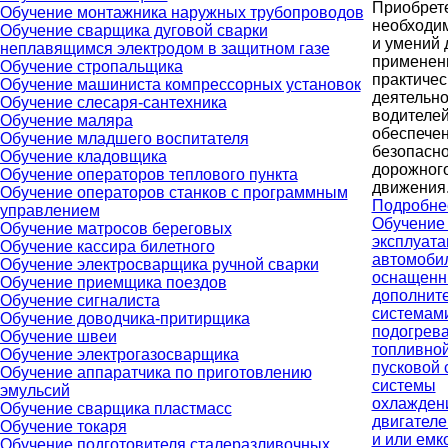
Приобрет
Обучение монтажника наружных трубопроводов
необходи
Обучение сварщика дуговой сварки
и умений 
неплавящимся электродом в защитном газе
применен
Обучение стропальщика
практичес
Обучение машиниста компрессорных установок
деятельно
Обучение слесаря-сантехника
водителей
Обучение маляра
обеспече
Обучение младшего воспитателя
безопасно
Обучение кладовщика
дорожног
Обучение операторов теплового пункта
движения
Обучение операторов станков с программным
Подробне
управлением
Обучение
Обучение матросов береговых
эксплуата
Обучение кассира билетного
автомоби
Обучение электросварщика ручной сварки
оснащенн
Обучение приемщика поездов
дополнит
Обучение сигналиста
системам
Обучение доводчика-притирщика
подогрев
Обучение швеи
топливной
Обучение электрогазосварщика
пусковой 
Обучение аппаратчика по приготовлению
системы
эмульсий
охлажден
Обучение сварщика пластмасс
двигателе
Обучение токаря
и или емк
Обучение подготовителя сталеразливочных