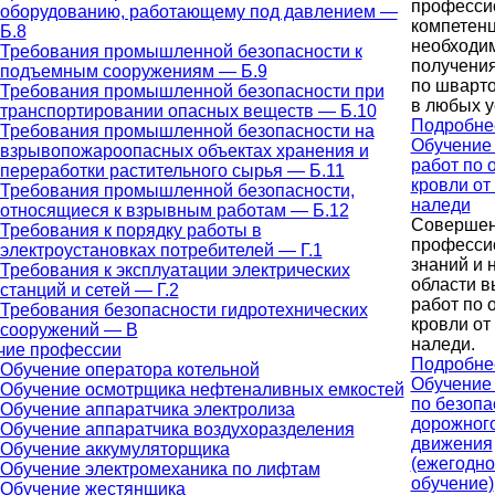
професси
оборудованию, работающему под давлением —
компетенц
Б.8
необходи
Требования промышленной безопасности к
получени
подъемным сооружениям — Б.9
по шварто
Требования промышленной безопасности при
в любых у
транспортировании опасных веществ — Б.10
Подробне
Требования промышленной безопасности на
Обучение
взрывопожароопасных объектах хранения и
работ по 
переработки растительного сырья — Б.11
кровли от 
Требования промышленной безопасности,
наледи
относящиеся к взрывным работам — Б.12
Совершен
Требования к порядку работы в
професси
электроустановках потребителей — Г.1
знаний и 
Требования к эксплуатации электрических
области 
станций и сетей — Г.2
работ по 
Требования безопасности гидротехнических
кровли от 
сооружений — В
наледи.
чие профессии
Подробне
Обучение оператора котельной
Обучение
Обучение осмотрщика нефтеналивных емкостей
по безопа
Обучение аппаратчика электролиза
дорожног
Обучение аппаратчика воздухоразделения
движения
Обучение аккумуляторщика
(ежегодно
Обучение электромеханика по лифтам
обучение)
Обучение жестянщика