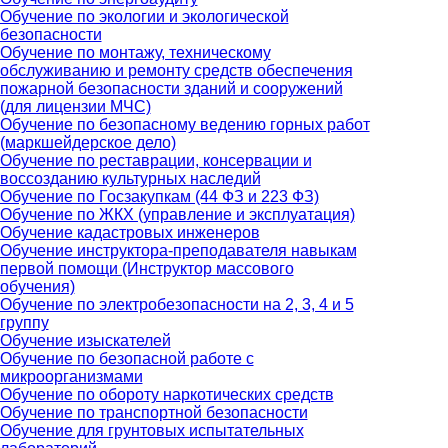
Обучение по экологии и экологической
безопасности
Обучение по монтажу, техническому
обслуживанию и ремонту средств обеспечения
пожарной безопасности зданий и сооружений
(для лицензии МЧС)
Обучение по безопасному ведению горных работ
(маркшейдерское дело)
Обучение по реставрации, консервации и
воссозданию культурных наследий
Обучение по Госзакупкам (44 ФЗ и 223 ФЗ)
Обучение по ЖКХ (управление и эксплуатация)
Обучение кадастровых инженеров
Обучение инструктора-преподавателя навыкам
первой помощи (Инструктор массового
обучения)
Обучение по электробезопасности на 2, 3, 4 и 5
группу
Обучение изыскателей
Обучение по безопасной работе с
микроорганизмами
Обучение по обороту наркотических средств
Обучение по транспортной безопасности
Обучение для грунтовых испытательных