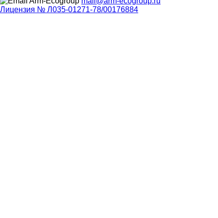
mail@arm-ecogroup.ru
Лицензия № Л035-01271-78/00176884