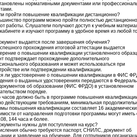
становлены нормативными документами или профессионал
тами.
ли пройти повышение квалификации дистанционно?
ьшинство программ можно пройти полностью дистанционно
от работы. Слушатели получают доступ к учебным материа
кабинете и изучают программу в удобное время из любой т
окумент выдается после завершения обучения?
спешного прохождения итоговой аттестации выдается
ерение о повышении квалификации установленного образц
т подтверждает прохождение дополнительного
ионального образования и может использоваться при
тройстве или подтверждении квалификации.
ся ли удостоверение о повышении квалификации в ФИС Ф
едения о выданных удостоверениях передаются в Федерал
документов об образовании (ФИС ФРДО) в установленном
ательством порядке.
о часов должно быть в программе повышения квалификаци
но действующим требованиям, минимальная продолжитель
мы повышения квалификации составляет 16 академических
имости от направления подготовки программы могут иметь
108, 144 часа и более.
окументы нужны для поступления на курс?
исления обычно требуются паспорт, СНИЛС, документ об
ании и заявление на обучение. Для сотрудников организац