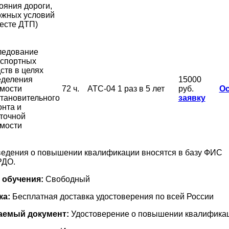
ояния дороги,
ожных условий
есте ДТП)
ледование
нспортных
ств в целях
еделения
15000
мости
72 ч.
АТС-04
1 раз в 5 лет
руб.
Ос
тановительного
заявку
нта и
точной
мости
едения о повышении квалификации вносятся в базу ФИС
РДО.
 обучения:
Свободный
ка:
Бесплатная доставка удостоверения по всей России
емый документ:
Удостоверение о повышении квалифика