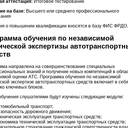
ая аттестация:
Итоговое тестирование
ие на базе:
Высшего или среднего профессионального
вания
ия о повышении квалификации вносятся в базу ФИС ФРДО.
рамма обучения по независимой
ической экспертизы автотранспортн
ств
мма направлена на совершенствование специальных
иональных знаний и получение новых компетенций в обла
имой оценки АТС. Программа обучения по независимой
ской экспертизе автотранспортных средств включает в себ
ко ключевых блоков.
обучения слушателями будут изучены следующие модули:
томобильный транспорт;
зопасность дорожного движения;
хническая эксплуатация транспортных средств;
ономика технической эксплуатации транспортных средств;
язательное страхование гражданской ответственности вла