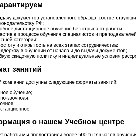
арантируем
дачу документов установленного образца, соответствующи
конодательству РФ;
обное дистанционное обучение без отрыва от работы;
астие в процессе обучения специалистов и преподавателе
сшей категории;
остоту и открытость на всех этапах сотрудничества;
ддержку в обучении от начала и до выдачи документов;
бкую скидочную политику и индивидуальные условия рассро
ат занятий
й компании доступны следующие форматы занятий:
ное обучение;
но-заочноая;
очное;
станционное.
рмация о нашем Учебном центре
ет работы мы предоставили более 500 тысяч часов обучени