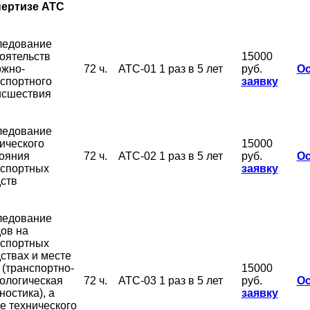
пертизе АТС
ледование
оятельств
15000
ожно-
72 ч.
АТС-01
1 раз в 5 лет
руб.
Ос
спортного
заявку
исшествия
ледование
ического
15000
ояния
72 ч.
АТС-02
1 раз в 5 лет
руб.
Ос
нспортных
заявку
ств
ледование
ов на
нспортных
ствах и месте
(транспортно-
15000
ологическая
72 ч.
АТС-03
1 раз в 5 лет
руб.
Ос
ностика), а
заявку
е технического