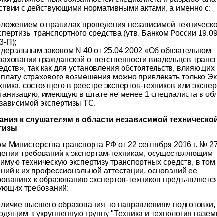
ствии с действующими нормативными актами, а именно с:
ложением о правилах проведения независимой техническ
спертизы транспортного средства (утв. Банком России 19.0
3-П);
деральным законом N 40 от 25.04.2002 «Об обязательном
раховании гражданской ответственности владельцев транс
едств», так как для установления обстоятельств, влияющих
плату страхового возмещения можно привлекать только Эк
хника, состоящего в реестре экспертов-техников или экспе
ганизацию, имеющую в штате не менее 1 специалиста в об
зависимой экспертизы ТС.
ания к слушателям в области независимой техническо
тизы
м Министерства транспорта РФ от 22 сентября 2016 г. № 2
ении требований к экспертам-техникам, осуществляющим
имую техническую экспертизу транспортных средств, в том
ний к их профессиональной аттестации, оснований ее
ования» к образованию экспертов-техников предъявляется
ующих требований:
личие высшего образования по направлениям подготовки,
одящим в укрупненную группу "Техника и технология назем