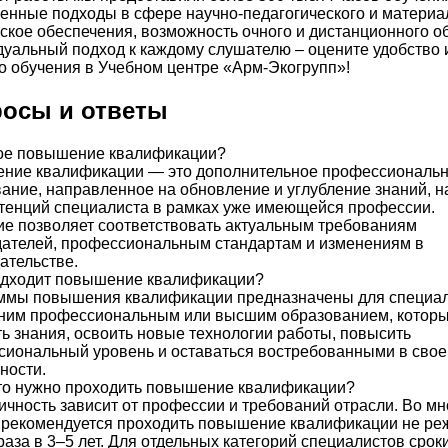
нные подходы в сфере научно-педагогического и материа
ское обеспечения, возможность очного и дистанционного о
уальный подход к каждому слушателю – оцените удобство 
о обучения в Учебном центре «Арм-Экогрупп»!
осы и ответы
кое повышение квалификации?
ние квалификации — это дополнительное профессиональ
ание, направленное на обновление и углубление знаний, 
тенций специалиста в рамках уже имеющейся профессии.
е позволяет соответствовать актуальным требованиям
ателей, профессиональным стандартам и изменениям в
ательстве.
одходит повышение квалификации?
ммы повышения квалификации предназначены для специа
дним профессиональным или высшим образованием, которы
ь знания, освоить новые технологии работы, повысить
иональный уровень и оставаться востребованными в сво
ности.
то нужно проходить повышение квалификации?
чность зависит от профессии и требований отрасли. Во мн
 рекомендуется проходить повышение квалификации не ре
раза в 3–5 лет. Для отдельных категорий специалистов срок