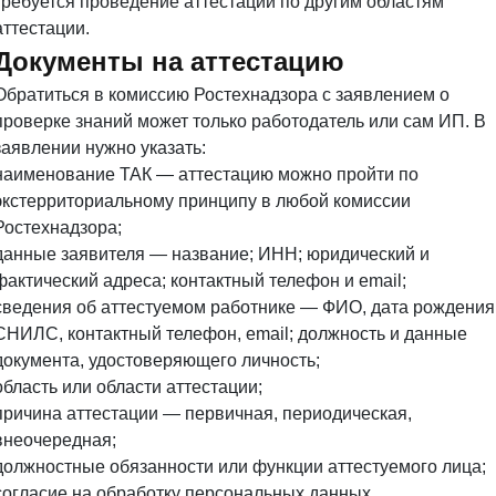
требуется проведение аттестации по другим областям
аттестации.
Документы на аттестацию
Обратиться в комиссию Ростехнадзора с заявлением о
проверке знаний может только работодатель или сам ИП. В
заявлении нужно указать:
наименование ТАК — аттестацию можно пройти по
экстерриториальному принципу в любой комиссии
Ростехнадзора;
данные заявителя — название; ИНН; юридический и
фактический адреса; контактный телефон и email;
сведения об аттестуемом работнике — ФИО, дата рождения
СНИЛС, контактный телефон, email; должность и данные
документа, удостоверяющего личность;
область или области аттестации;
причина аттестации — первичная, периодическая,
внеочередная;
должностные обязанности или функции аттестуемого лица;
согласие на обработку персональных данных.