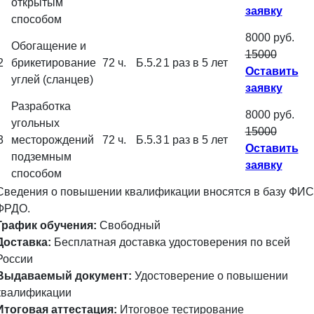
открытым
заявку
способом
8000 руб.
Обогащение и
15000
2
брикетирование
72 ч.
Б.5.2
1 раз в 5 лет
Оставить
углей (сланцев)
заявку
Разработка
8000 руб.
угольных
15000
3
месторождений
72 ч.
Б.5.3
1 раз в 5 лет
Оставить
подземным
заявку
способом
Сведения о повышении квалификации вносятся в базу ФИС
ФРДО.
График обучения:
Свободный
Доставка:
Бесплатная доставка удостоверения по всей
России
Выдаваемый документ:
Удостоверение о повышении
квалификации
Итоговая аттестация:
Итоговое тестирование