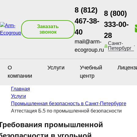
8 (812)
8 (800)
467-38-
333-00-
Заказать
40
звонок
28
mail@arm-
Санкт-
Петербург
ecogroup.ru
О
Услуги
Учебный
Лиценз
компании
центр
Главная
Услуги
Промышленная безопасность в Санкт-Петербурге
Аттестация Б.5 по промышленной безопасности
Требования промышленной
безопасности в угольной