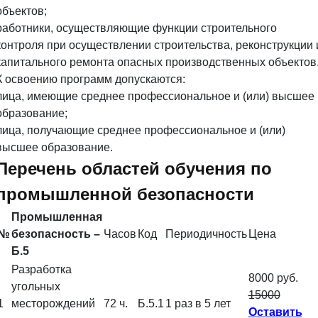
объектов;
работники, осуществляющие функции строительного
контроля при осуществлении строительства, реконструкции 
капитального ремонта опасных производственных объектов
К освоению программ допускаются:
лица, имеющие среднее профессиональное и (или) высшее
образование;
лица, получающие среднее профессиональное и (или)
высшее образование.
Перечень областей обучения по
промышленной безопасности
Промышленная
№
безопасность –
Часов
Код
Периодичность
Цена
Б.5
Разработка
8000 руб.
угольных
15000
1
месторождений
72 ч.
Б.5.1
1 раз в 5 лет
Оставить