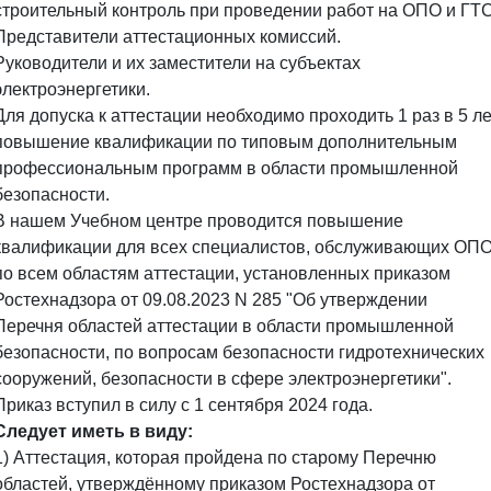
строительный контроль при проведении работ на ОПО и ГТС
Представители аттестационных комиссий.
Руководители и их заместители на субъектах
электроэнергетики.
Для допуска к аттестации необходимо проходить 1 раз в 5 ле
повышение квалификации по типовым дополнительным
профессиональным программ в области промышленной
безопасности.
В нашем Учебном центре проводится повышение
квалификации для всех специалистов, обслуживающих ОП
по всем областям аттестации, установленных приказом
Ростехнадзора от 09.08.2023 N 285 "Об утверждении
Перечня областей аттестации в области промышленной
безопасности, по вопросам безопасности гидротехнических
сооружений, безопасности в сфере электроэнергетики".
Приказ вступил в силу с 1 сентября 2024 года.
Следует иметь в виду:
1) Аттестация, которая пройдена по старому Перечню
областей, утверждённому приказом Ростехнадзора от