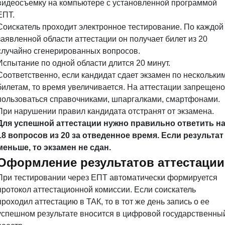
видеосъемку на компьютере с установленной программой
ЕПТ.
Соискатель проходит электронное тестирование. По каждой
заявленной области аттестации он получает билет из 20
случайно сгенерированных вопросов.
Испытание по одной области длится 20 минут.
Соответственно, если кандидат сдает экзамен по нескольки
билетам, то время увеличивается. На аттестации запрещено
пользоваться справочниками, шпаргалками, смартфонами.
При нарушении правил кандидата отстранят от экзамена.
Для успешной аттестации нужно правильно ответить н
18 вопросов из 20 за отведенное время. Если результат
меньше, то экзамен не сдан.
Оформление результатов аттестации
При тестировании через ЕПТ автоматически формируется
протокол аттестационной комиссии. Если соискатель
проходил аттестацию в ТАК, то в тот же день запись о ее
успешном результате вносится в цифровой государственны