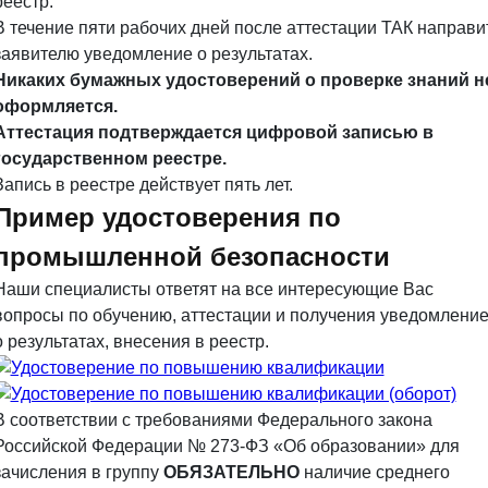
реестр.
В течение пяти рабочих дней после аттестации ТАК направи
заявителю уведомление о результатах.
Никаких бумажных удостоверений о проверке знаний н
оформляется.
Аттестация подтверждается цифровой записью в
государственном реестре.
Запись в реестре действует пять лет.
Пример удостоверения по
промышленной безопасности
Наши специалисты ответят на все интересующие Вас
вопросы по обучению, аттестации и получения уведомлени
о результатах, внесения в реестр.
В соответствии с требованиями Федерального закона
Российской Федерации № 273-ФЗ «Об образовании» для
зачисления в группу
ОБЯЗАТЕЛЬНО
наличие среднего