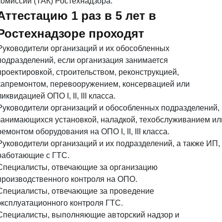
комиссии (ТАК) Ростехнадзора.
Аттестацию 1 раз в 5 лет в
Ростехнадзоре проходят
Руководители организаций и их обособленных
подразделений, если организация занимается
проектировкой, строительством, реконструкцией,
капремонтом, перевооружением, консервацией или
ликвидацией ОПО I, II, III класса.
Руководители организаций и обособленных подразделений,
занимающихся установкой, наладкой, техобслуживанием ил
ремонтом оборудования на ОПО I, II, III класса.
Руководители организаций и их подразделений, а также ИП,
работающие с ГТС.
Специалисты, отвечающие за организацию
производственного контроля на ОПО.
Специалисты, отвечающие за проведение
эксплуатационного контроля ГТС.
Специалисты, выполняющие авторский надзор и