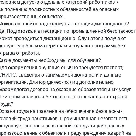
условием допуска отдельных категорий работников к
выполнению должностных обязанностей на опасных
производственных объектах.
Можно ли пройти подготовку к аттестации дистанционно?
Да. Подготовка к аттестации по промышленной безопасност
может проводиться дистанционно. Слушатели получают
доступ к учебным материалам и изучают программу без
отрыва от работы.
Какие документы необходимы для обучения?
Для оформления обучения обычно требуются паспорт,
СНИЛС, сведения о занимаемой должности и данные
организации. Для юридических лиц дополнительно
оформляется договор на оказание образовательных услуг.
Чем промышленная безопасность отличается от охраны
труда?
Охрана труда направлена на обеспечение безопасных
условий труда работников. Промышленная безопасность
регулирует вопросы безопасной эксплуатации опасных
производственных объектов и предупреждения аварий на