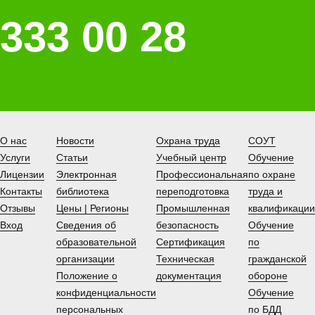
333 00 28
О нас
Новости
Охрана труда
СОУТ
Услуги
Статьи
Учебный центр
Обучение
Лицензии
Электронная
Профессиональная
по охране
Контакты
библиотека
переподготовка
труда и
Отзывы
Цены | Регионы
Промышленная
квалификации
Вход
Сведения об
безопасность
Обучение
образовательной
Сертификация
по
организации
Техническая
гражданской
Положение о
документация
обороне
конфиденциальности
Обучение
персональных
по БДД