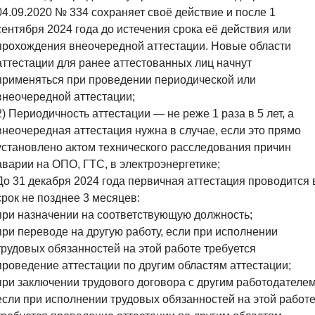
04.09.2020 № 334 сохраняет своё действие и после 1
сентября 2024 года до истечения срока её действия или
прохождения внеочередной аттестации. Новые области
аттестации для ранее аттестованных лиц начнут
применяться при проведении периодической или
внеочередной аттестации;
2) Периодичность аттестации — не реже 1 раза в 5 лет, а
внеочередная аттестация нужна в случае, если это прямо
установлено актом технического расследования причин
аварии на ОПО, ГТС, в электроэнергетике;
До 31 декабря 2024 года первичная аттестация проводится 
срок не позднее 3 месяцев:
при назначении на соответствующую должность;
при переводе на другую работу, если при исполнении
трудовых обязанностей на этой работе требуется
проведение аттестации по другим областям аттестации;
при заключении трудового договора с другим работодателем
если при исполнении трудовых обязанностей на этой работ