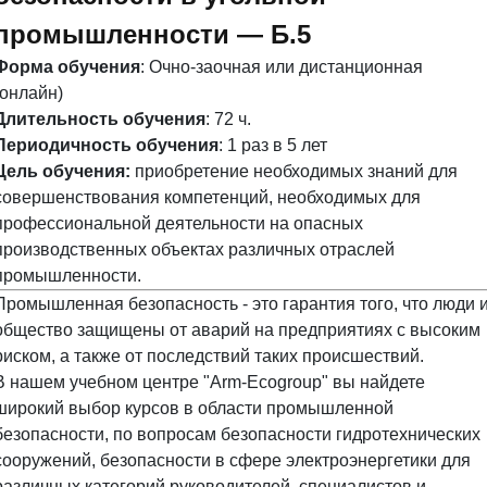
промышленности — Б.5
Форма обучения
: Очно-заочная или дистанционная
(онлайн)
Длительность обучения
: 72 ч.
Периодичность обучения
: 1 раз в 5 лет
Цель обучения:
приобретение необходимых знаний для
совершенствования компетенций, необходимых для
профессиональной деятельности на опасных
производственных объектах различных отраслей
промышленности.
Промышленная безопасность - это гарантия того, что люди 
общество защищены от аварий на предприятиях с высоким
риском, а также от последствий таких происшествий.
В нашем учебном центре "Arm-Ecogroup" вы найдете
широкий выбор курсов в области промышленной
безопасности, по вопросам безопасности гидротехнических
сооружений, безопасности в сфере электроэнергетики для
различных категорий руководителей, специалистов и