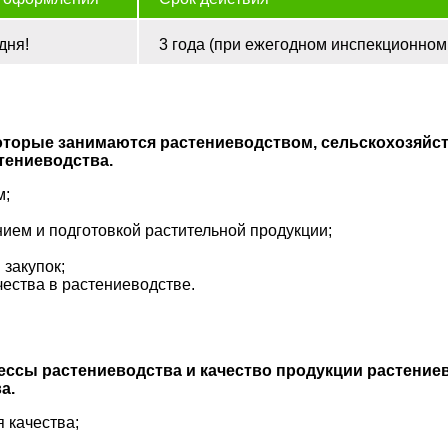
дня!
3 года (при ежегодном инспекционном
 которые занимаются растениеводством, сельскохозяй
тениеводства.
м;
ем и подготовкой растительной продукции;
закупок;
ества в растениеводстве.
цессы растениеводства и качество продукции растени
а.
 качества;