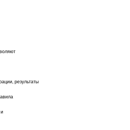
зволяют
рации, результаты
равила
 и