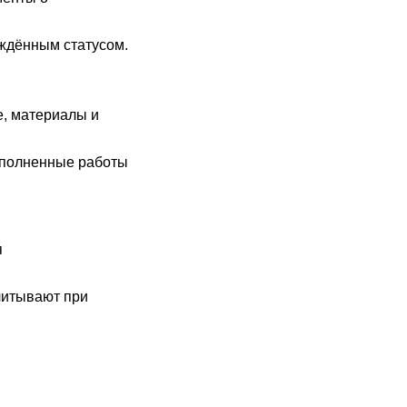
ждённым статусом.
е, материалы и
ыполненные работы
я
читывают при