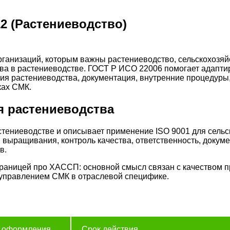
2 (Растениеводство)
ганизаций, которым важны растениеводство, сельскохозя
ва в растениеводстве. ГОСТ Р ИСО 22006 помогает адапти
ия растениеводства, документация, внутренние процедуры
ках СМК.
я растениеводства
астениеводстве и описывает применение ISO 9001 для сель
 выращивания, контроль качества, ответственность, докум
в.
траницей про ХАССП: основной смысл связан с качеством 
 управлением СМК в отраслевой специфике.
 оформления
Срок действия