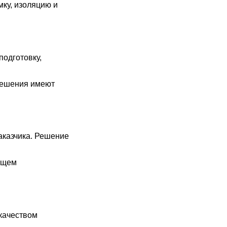
ку, изоляцию и
подготовку,
 Решения имеют
аказчика. Решение
ующем
качеством