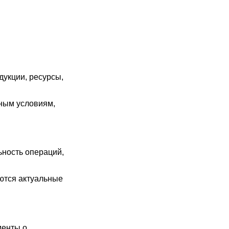
дукции, ресурсы,
дным условиям,
ьность операций,
ются актуальные
менты о