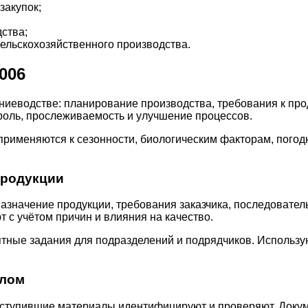
закупок;
;
ства;
ельскохозяйственного производства.
006
ниеводстве: планирование производства, требования к про
роль, прослеживаемость и улучшение процессов.
применяются к сезонности, биологическим факторам, пого
продукции
назначение продукции, требования заказчика, последовател
 с учётом причин и влияния на качество.
ятные задания для подразделений и подрядчиков. Использу
алом
оступившие материалы идентифицируют и проверяют. Доку