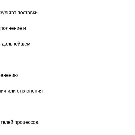
зультат поставки
ыполнение и
 о дальнейшем
хранению
ния или отклонения
ителей процессов.