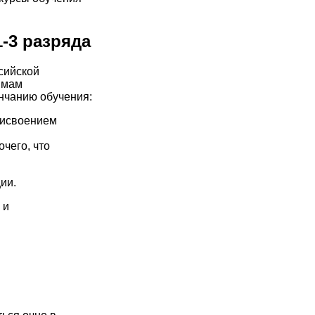
-3 разряда
сийской
ммам
нчанию обучения:
рисвоением
чего, что
ии.
 и