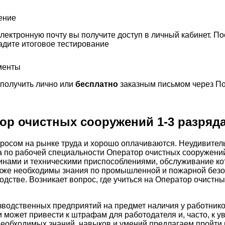
ение
лектронную почту вы получите доступ в личный кабинет. По
адите итоговое тестирование
менты
получить лично или
бесплатно
заказным письмом через По
ор очистных сооружений 1-3 разряд
росом на рынке труда и хорошо оплачиваются. Неудивитель
а по рабочей специальности Оператор очистных сооружений
инами и техническими приспособлениями, обслуживание ко
акже необходимы знания по промышленной и пожарной безо
одстве. Возникает вопрос, где учиться на Оператор очистн
зводственных предприятий на предмет наличия у работник
 может привести к штрафам для работодателя и, часто, к 
необходимых знаний, навыков и умений предлагаем пройти