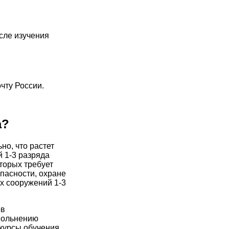
сле изучения
чту России.
а?
но, что растет
 1-3 разряда
торых требует
пасности, охране
ых сооружений 1-3
ов
увольнению
 курсы обучения