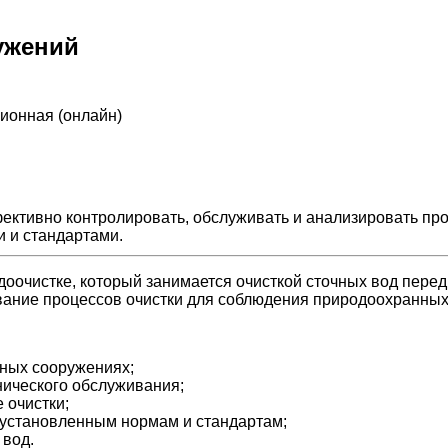
ужений
ционная (онлайн)
ективно контролировать, обслуживать и анализировать пр
и и стандартами.
доочистке, который занимается очисткой сточных вод перед
ивание процессов очистки для соблюдения природоохранных
тных сооружениях;
нического обслуживания;
 очистки;
 установленным нормам и стандартам;
 вод.