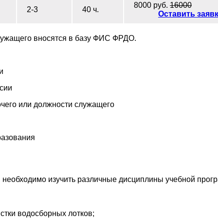
8000 руб.
16000
2-3
40 ч.
Оставить заяв
лужащего вносятся в базу ФИС ФРДО.
и
ссии
чего или должности служащего
разования
 необходимо изучить различные дисциплины учебной прог
стки водосборных лотков;