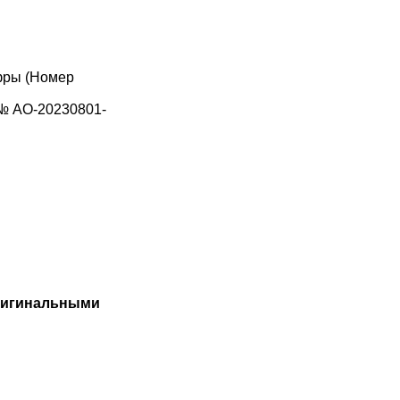
фры (Номер
 № АО-20230801-
игинальными