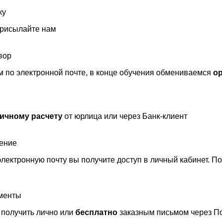
ку
присылайте нам
вор
 по электронной почте, в конце обучения обмениваемся
о
ичному расчету
от юрлица или через Банк-клиент
чение
лектронную почту вы получите доступ в личный кабинет. П
ументы
получить лично или
бесплатно
заказным письмом через По