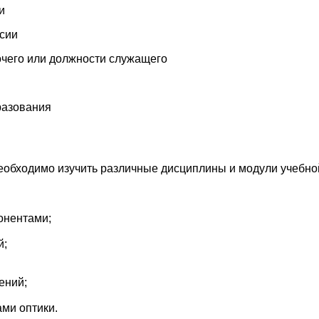
и
ссии
чего или должности служащего
разования
необходимо изучить различные дисциплины и модули учебн
онентами;
й;
ений;
ми оптики.