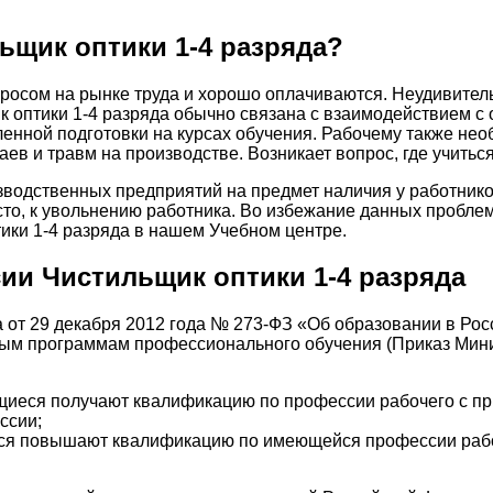
ьщик оптики 1-4 разряда?
росом на рынке труда и хорошо оплачиваются. Неудивитель
к оптики 1-4 разряда обычно связана с взаимодействием 
ленной подготовки на курсах обучения. Рабочему также н
аев и травм на производстве. Возникает вопрос, где учитьс
зводственных предприятий на предмет наличия у работник
сто, к увольнению работника. Во избежание данных пробле
ики 1-4 разряда в нашем Учебном центре.
и Чистильщик оптики 1-4 разряда
на от 29 декабря 2012 года № 273-ФЗ «Об образовании в Ро
ным программам профессионального обучения (Приказ Мин
иеся получают квалификацию по профессии рабочего с пр
ссии;
я повышают квалификацию по имеющейся профессии рабоч