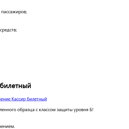
 пассажиров;
средств;
 билетный
енного образца с классом защиты уровня Б!
чением.