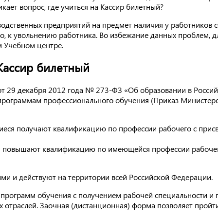
икает вопрос, где учиться на Кассир билетный?
водственных предприятий на предмет наличия у работников 
то, к увольнению работника. Во избежание данных проблем, 
м Учебном центре.
Кассир билетный
а от 29 декабря 2012 года № 273-ФЗ «Об образовании в Росс
программам профессионального обучения (Приказ Министерс
еся получают квалификацию по профессии рабочего с присв
 повышают квалификацию по имеющейся профессии рабочего
и и действуют на территории всей Российской Федерации.
 программ обучения с получением рабочей специальности и
 отраслей. Заочная (дистанционная) форма позволяет пройти