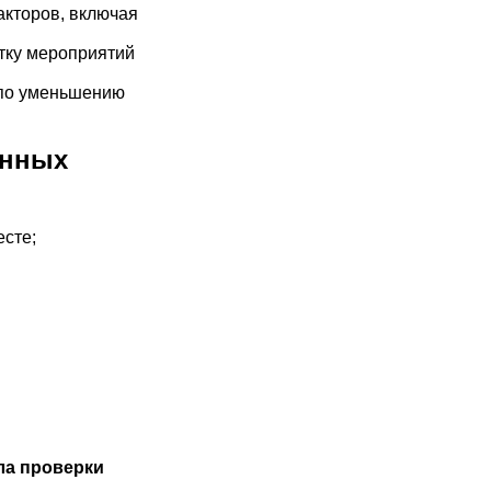
акторов, включая
тку мероприятий
 по уменьшению
енных
сте;
ла проверки