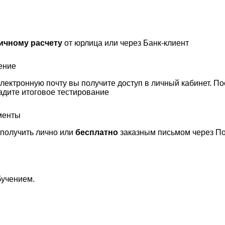
ичному расчету
от юрлица или через Банк-клиент
ение
лектронную почту вы получите доступ в личный кабинет. По
адите итоговое тестирование
менты
получить лично или
бесплатно
заказным письмом через По
бучением.