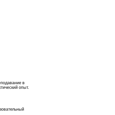
еподавание в
тический опыт.
азовательный