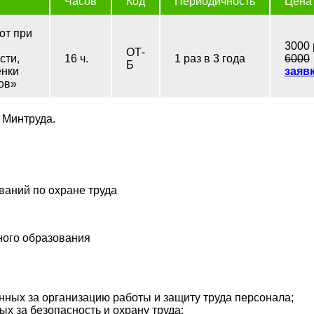
Часов
Код
Периодичность
Цена
от при
3000 
ОТ-
сти,
16 ч.
1 раз в 3 года
6000
Б
енки
заяв
ов»
 Минтруда.
ваний по охране труда
ого образования
нных за организацию работы и защиту труда персонала;
х за безопасность и охрану труда;