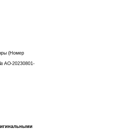
фры (Номер
 № АО-20230801-
игинальными