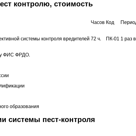
ест контролю, стоимость
Часов
Код
Перио
ктивной системы контроля вредителей
72 ч.
ПК-01
1 раз в
зу ФИС ФРДО.
ссии
алификации
ого образования
ии системы пест-контроля