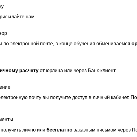
ку
присылайте нам
вор
 по электронной почте, в конце обучения обмениваемся
о
ичному расчету
от юрлица или через Банк-клиент
чение
лектронную почту вы получите доступ в личный кабинет. П
ументы
получить лично или
бесплатно
заказным письмом через По