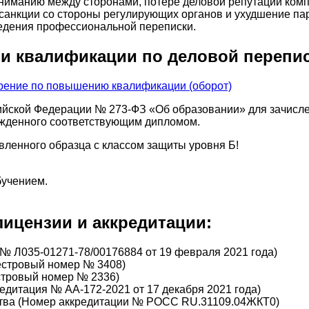
ниманию между сторонами, потере деловой репутации компа
 санкции со стороны регулирующих органов и ухудшение п
ведения профессиональной переписки.
и квалификации по деловой перепи
ийской Федерации № 273-ФЗ «Об образовании» для зачисле
ржденного соответствующим дипломом.
вленного образца с классом защиты уровня Б!
бучением.
ицензии и аккредитации:
№ Л035-01271-78/00176884 от 19 февраля 2021 года)
еестровый номер № 3408)
стровый номер № 2336)
дитация № АА-172-2021 от 17 декабря 2021 года)
тва (Номер аккредитации № РОСС RU.31109.04ЖКТ0)