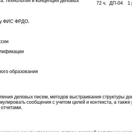
а. Технология и концепция деловых
72 ч.
ДП-04
1 
зу ФИС ФРДО.
ссии
алификации
ого образования
ения деловых писем, методов выстраивания структуры док
мулировать сообщения с учетом целей и контекста, а такж
 отчетами.