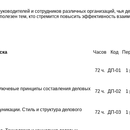
ководителей и сотрудников различных организаций, чья де
полезен тем, кто стремится повысить эффективность взаим
ска
Часов
Код
Пер
72 ч.
ДП-01
1 
 Ключевые принципы составления деловых
72 ч.
ДП-02
1 
никации. Стиль и структура делового
72 ч.
ДП-03
1 