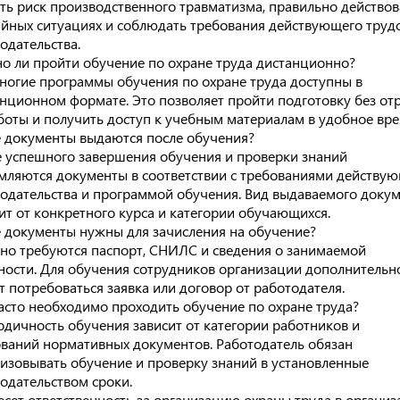
ть риск производственного травматизма, правильно действов
йных ситуациях и соблюдать требования действующего труд
одательства.
 ли пройти обучение по охране труда дистанционно?
ногие программы обучения по охране труда доступны в
нционном формате. Это позволяет пройти подготовку без от
боты и получить доступ к учебным материалам в удобное вре
 документы выдаются после обучения?
 успешного завершения обучения и проверки знаний
ляются документы в соответствии с требованиями действу
одательства и программой обучения. Вид выдаваемого доку
ит от конкретного курса и категории обучающихся.
 документы нужны для зачисления на обучение?
о требуются паспорт, СНИЛС и сведения о занимаемой
ости. Для обучения сотрудников организации дополнительн
 потребоваться заявка или договор от работодателя.
асто необходимо проходить обучение по охране труда?
дичность обучения зависит от категории работников и
ваний нормативных документов. Работодатель обязан
изовывать обучение и проверку знаний в установленные
одательством сроки.
есет ответственность за организацию охраны труда в организ