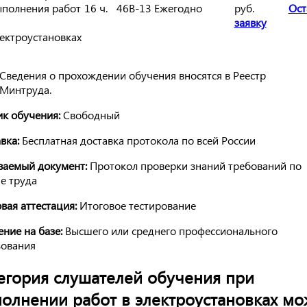
ыполнения работ
16 ч.
46В-13
Ежегодно
руб.
Ост
заявку
ектроустановках
Сведения о прохождении обучения вносятся в Реестр
Минтруда.
к обучения:
Свободный
вка:
Бесплатная доставка протокола по всей России
ваемый документ:
Протокол проверки знаний требований по
е труда
вая аттестация:
Итоговое тестирование
ние на базе:
Высшего или среднего профессионального
зования
егория слушателей обучения при
олнении работ в электроустановках мо