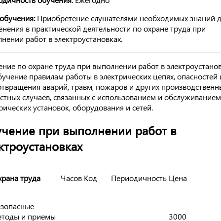
обучения:
Приобретение слушателями необходимых знаний д
нения в практической деятельности по охране труда при
нении работ в электроустановках.
ние по охране труда при выполнении работ в электроустанов
бучение правилам работы в электрических цепях, опасностей 
твращения аварий, травм, пожаров и других производственн
стных случаев, связанных с использованием и обслуживанием
рических установок, оборудования и сетей.
чение при выполнении работ в
ктроустановках
рана труда
Часов
Код
Периодичность
Цена
езопасные
етоды и приемы
3000