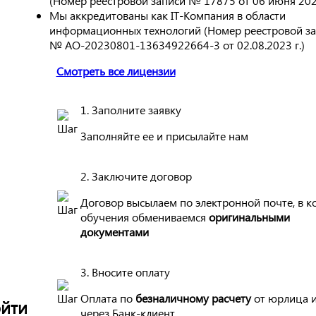
(Номер реестровой записи № 17875 от 06 июня 2023
Мы аккредитованы как IT-Компания в области
информационных технологий (Номер реестровой з
№ АО-20230801-13634922664-3 от 02.08.2023 г.)
Смотреть все лицензии
1. Заполните заявку
Заполняйте ее и присылайте нам
2. Заключите договор
Договор высылаем по электронной почте, в к
обучения обмениваемся
оригинальными
документами
3. Вносите оплату
Оплата по
безналичному расчету
от юрлица 
йти
через Банк-клиент