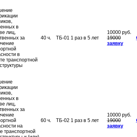
шение
фикации
иков,
ченных в
ве лиц,
10000 руб.
твенных за
40 ч.
ТБ-01
1 раз в 5 лет
19000
ечение
заявку
портной
сности в
те транспортной
структуры
шение
фикации
иков,
ченных в
ве лиц,
твенных за
ечение
10000 руб.
портной
60 ч.
ТБ-02
1 раз в 5 лет
19000
сности на
заявку
е транспортной
труктуры и (или)