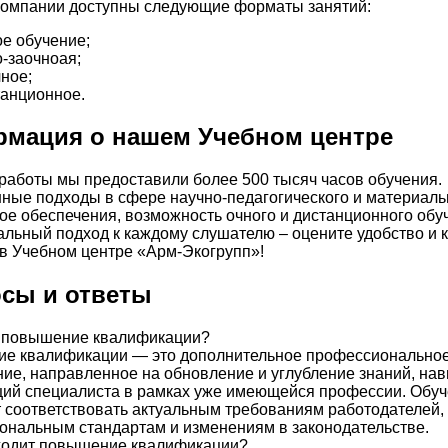
компании доступны следующие форматы занятий:
е обучение;
-заочноая;
ное;
анционное.
мация о нашем Учебном центре
 работы мы предоставили более 500 тысяч часов обучения.
ые подходы в сфере научно-педагогического и материаль
ое обеспечения, возможность очного и дистанционного обу
льный подход к каждому слушателю – оцените удобство и 
в Учебном центре «Арм-Экогрупп»!
сы и ответы
е повышение квалификации?
е квалификации — это дополнительное профессионально
ие, направленное на обновление и углубление знаний, нав
ций специалиста в рамках уже имеющейся профессии. Обу
 соответствовать актуальным требованиям работодателей,
ональным стандартам и изменениям в законодательстве.
ходит повышение квалификации?