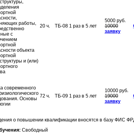
структуры,
зделения
портной
сности,
5000 руб.
няющих работы,
20 ч.
ТБ-08
1 раз в 5 лет
10000
редственно
заявку
нные с
ечением
портной
сности объекта
портной
труктуры и (или)
ортного
тва
ка современного
10000 руб.
физиологического
72 ч.
ТБ-09
1 раз в 5 лет
19000
дования. Основы
заявку
логии
ения о повышении квалификации вносятся в базу ФИС ФР
бучения:
Свободный