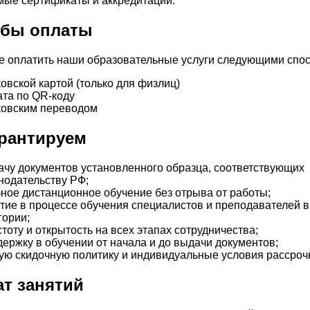
мые сертификаты и аккредитации.
бы оплаты
е оплатить наши образовательные услуги следующими спо
овской картой (только для физлиц)
та по QR-коду
овским переводом
рантируем
чу документов установленного образца, соответствующих
нодательству РФ;
ное дистанционное обучение без отрыва от работы;
тие в процессе обучения специалистов и преподавателей 
гории;
тоту и открытость на всех этапах сотрудничества;
ержку в обучении от начала и до выдачи документов;
ую скидочную политику и индивидуальные условия рассроч
т занятий