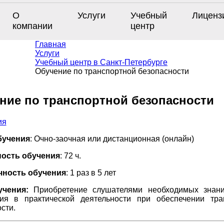
О
Услуги
Учебный
Лиценз
компании
центр
Главная
Услуги
Учебный центр в Санкт-Петербурге
Обучение по транспортной безопасности
ние по транспортной безопасности
бучения
: Очно-заочная или дистанционная (онлайн)
ость обучения
: 72 ч.
ность обучения
: 1 раз в 5 лет
учения:
Приобретение слушателями необходимых знан
ия в практической деятельности при обеспечении тра
сти.