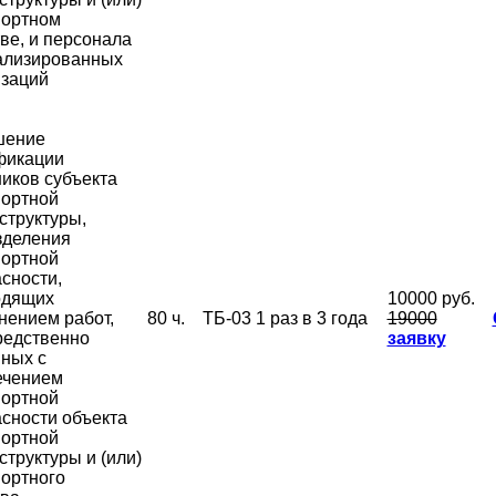
портном
ве, и персонала
ализированных
изаций
шение
фикации
иков субъекта
портной
структуры,
зделения
портной
сности,
одящих
10000 руб.
нением работ,
80 ч.
ТБ-03
1 раз в 3 года
19000
редственно
заявку
ных с
ечением
портной
сности объекта
портной
труктуры и (или)
ортного