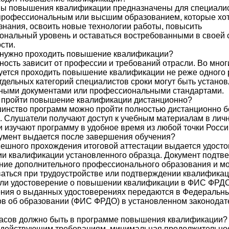
ы повышения квалификации предназначены для специалис
профессиональным или высшим образованием, которые хо
знания, освоить новые технологии работы, повысить
ональный уровень и оставаться востребованными в своей
сти.
о нужно проходить повышение квалификации?
ость зависит от профессии и требований отрасли. Во мног
ется проходить повышение квалификации не реже одного р
отдельных категорий специалистов сроки могут быть устано
ными документами или профессиональными стандартами.
 пройти повышение квалификации дистанционно?
шинство программ можно пройти полностью дистанционно б
. Слушатели получают доступ к учебным материалам в лич
и изучают программу в удобное время из любой точки Росси
умент выдается после завершения обучения?
ешного прохождения итоговой аттестации выдается удосто
и квалификации установленного образца. Документ подтв
ние дополнительного профессионального образования и м
аться при трудоустройстве или подтверждении квалификац
 ли удостоверение о повышении квалификации в ФИС ФРД
ения о выданных удостоверениях передаются в Федеральны
ов об образовании (ФИС ФРДО) в установленном законодат
часов должно быть в программе повышения квалификации?
 действующим требованиям, минимальная продолжительно