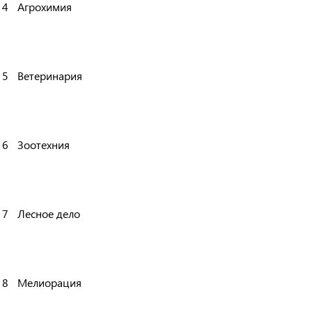
4
Агрохимия
5
Ветеринария
6
Зоотехния
7
Лесное дело
8
Мелиорация