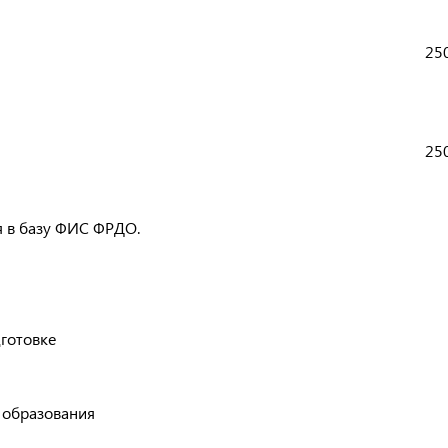
250
250
я в базу ФИС ФРДО.
готовке
 образования