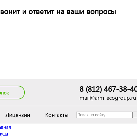
вонит и ответит на ваши вопросы
8 (812) 467-38-4
онок
mail@arm-ecogroup.ru
Лицензии
Контакты
авная
луги