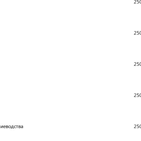
250
250
250
250
ниеводства
250