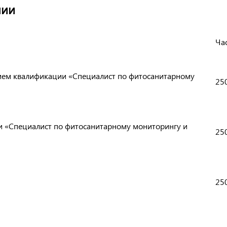
мии
Ча
нием квалификации «Специалист по фитосанитарному
250
и «Специалист по фитосанитарному мониторингу и
250
250