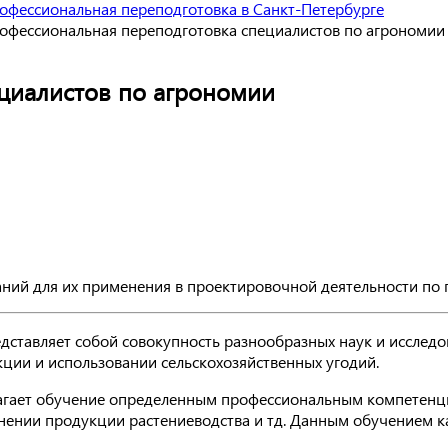
офессиональная переподготовка в Санкт-Петербурге
офессиональная переподготовка специалистов по агрономии
циалистов по агрономии
ий для их применения в проектировочной деятельности по 
редставляет собой совокупность разнообразных наук и иссле
ции и использовании сельскохозяйственных угодий.
агает обучение определенным профессиональным компетенци
нении продукции растениеводства и тд. Данным обучением ка