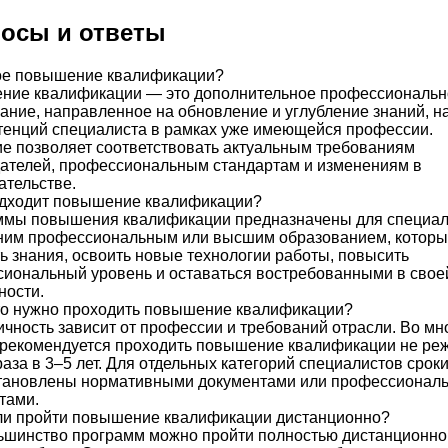
осы и ответы
ое повышение квалификации?
ние квалификации — это дополнительное профессиональн
ание, направленное на обновление и углубление знаний, н
тенций специалиста в рамках уже имеющейся профессии.
е позволяет соответствовать актуальным требованиям
ателей, профессиональным стандартам и изменениям в
ательстве.
одходит повышение квалификации?
ммы повышения квалификации предназначены для специал
ним профессиональным или высшим образованием, которы
ь знания, освоить новые технологии работы, повысить
иональный уровень и оставаться востребованными в свое
ности.
то нужно проходить повышение квалификации?
чность зависит от профессии и требований отрасли. Во мн
рекомендуется проходить повышение квалификации не ре
раза в 3–5 лет. Для отдельных категорий специалистов сроки
становлены нормативными документами или профессионал
тами.
и пройти повышение квалификации дистанционно?
ьшинство программ можно пройти полностью дистанционно