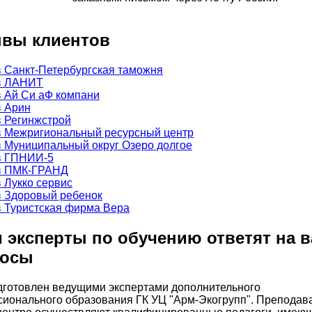
вы клиентов
 эксперты по обучению ответят на 
росы
дготовлен ведущими экспертами дополнительного
ионального образования ГК УЦ "Арм-Экогрупп". Преподав