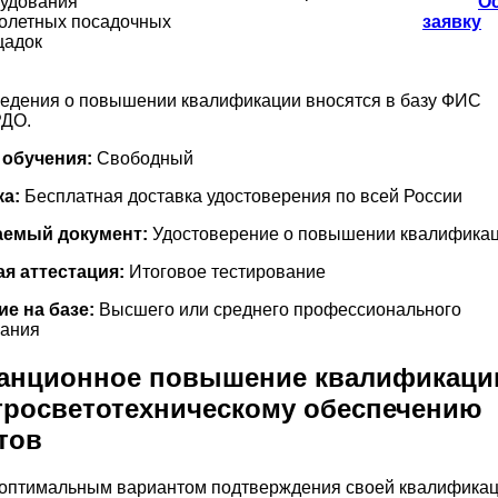
удования
О
олетных посадочных
заявку
щадок
едения о повышении квалификации вносятся в базу ФИС
ДО.
 обучения:
Свободный
ка:
Бесплатная доставка удостоверения по всей России
емый документ:
Удостоверение о повышении квалифика
я аттестация:
Итоговое тестирование
е на базе:
Высшего или среднего профессионального
вания
анционное повышение квалификаци
тросветотехническому обеспечению
тов
оптимальным вариантом подтверждения своей квалифика