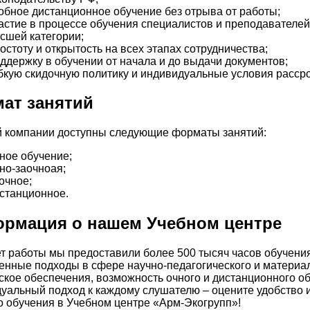
обное дистанционное обучение без отрыва от работы;
астие в процессе обучения специалистов и преподавателей
сшей категории;
остоту и открытость на всех этапах сотрудничества;
ддержку в обучении от начала и до выдачи документов;
бкую скидочную политику и индивидуальные условия рассро
ат занятий
 компании доступны следующие форматы занятий:
ное обучение;
но-заочноая;
очное;
станционное.
рмация о нашем Учебном центре
ет работы мы предоставили более 500 тысяч часов обучения
нные подходы в сфере научно-педагогического и материал
ское обеспечения, возможность очного и дистанционного о
уальный подход к каждому слушателю – оцените удобство 
о обучения в Учебном центре «Арм-Экогрупп»!