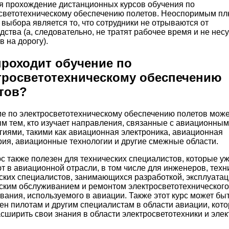
я прохождение дистанционных курсов обучения по
светотехническому обеспечению полетов. Неоспоримым п
 выбора является то, что сотрудники не отрываются от
дства (а, следовательно, не тратят рабочее время и не несу
в на дорогу).
проходит обучение по
тросветотехническому обеспечению
тов?
е по электросветотехническому обеспечению полетов може
м тем, кто изучает направления, связанные с авиационны
гиями, такими как авиационная электроника, авиационная
ия, авиационные технологии и другие смежные области.
рс также полезен для технических специалистов, которые у
т в авиационной отрасли, в том числе для инженеров, техн
ских специалистов, занимающихся разработкой, эксплуатац
ским обслуживанием и ремонтом электросветотехнического
вания, используемого в авиации. Также этот курс может бы
ен пилотам и другим специалистам в области авиации, кот
асширить свои знания в области электросветотехники и элек