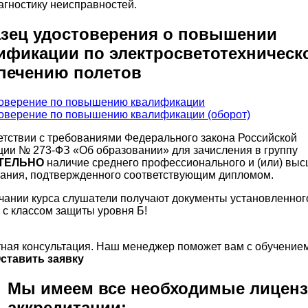
агностику неисправностей.
зец удостоверения о повышении
ификации по электросветотехническ
печению полетов
етствии с требованиями Федерального закона Российской
ии № 273-ФЗ «Об образовании» для зачисления в группу
ТЕЛЬНО
наличие среднего профессионального и (или) выс
ания, подтвержденного соответствующим дипломом.
чании курса слушатели получают документы установленног
 с классом защиты уровня Б!
ная консультация. Наш менеджер поможет вам с обучением
ставить заявку
Мы имеем все необходимые лиценз
аккредитации: