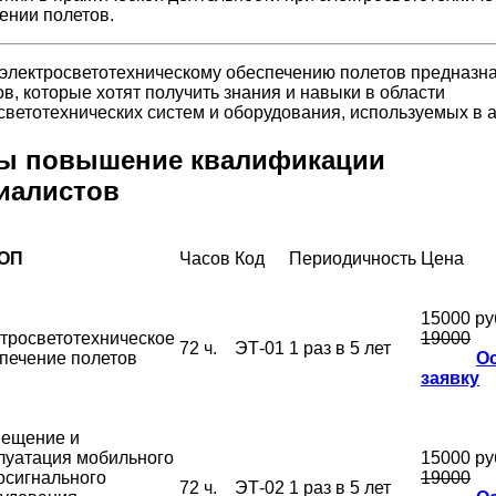
ении полетов.
 электросветотехническому обеспечению полетов предназн
ов, которые хотят получить знания и навыки в области
светотехнических систем и оборудования, используемых в 
ы повышение квалификации
иалистов
ОП
Часов
Код
Периодичность
Цена
15000 ру
тросветотехническое
19000
72 ч.
ЭТ-01
1 раз в 5 лет
печение полетов
О
заявку
ещение и
луатация мобильного
15000 ру
осигнального
19000
72 ч.
ЭТ-02
1 раз в 5 лет