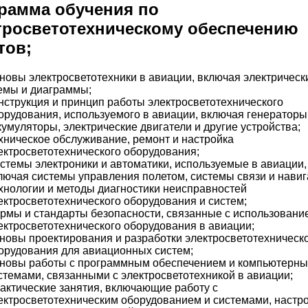
рамма обучения по
тросветотехническому обеспечению
тов;
новы электросветотехники в авиации, включая электрическ
емы и диаграммы;
нструкция и принцип работы электросветотехнического
орудования, используемого в авиации, включая генераторы
кумуляторы, электрические двигатели и другие устройства;
хническое обслуживание, ремонт и настройка
ектросветотехнического оборудования;
стемы электроники и автоматики, используемые в авиации,
лючая системы управления полетом, системы связи и навиг
хнологии и методы диагностики неисправностей
ектросветотехнического оборудования и систем;
рмы и стандарты безопасности, связанные с использовани
ектросветотехнического оборудования в авиации;
новы проектирования и разработки электросветотехническ
орудования для авиационных систем;
новы работы с программным обеспечением и компьютерн
стемами, связанными с электросветотехникой в авиации;
актические занятия, включающие работу с
ектросветотехническим оборудованием и системами, настро