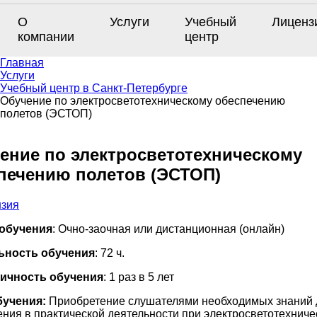
О
Услуги
Учебный
Лиценз
компании
центр
Главная
Услуги
Учебный центр в Санкт-Петербурге
Обучение по электросветотехническому обеспечению
полетов (ЭСТОП)
ение по электросветотехническому
печению полетов (ЭСТОП)
обучения
: Очно-заочная или дистанционная (онлайн)
ьность обучения
: 72 ч.
ичность обучения
: 1 раз в 5 лет
бучения:
Приобретение слушателями необходимых знаний 
ния в практической деятельности при электросветотехнич