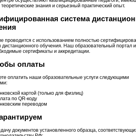
ентре осуществляют квалифицированные педагоги, имею
 теоретические знания и серьезный практический опыт.
ифицированная система дистанцион
ения
е проводится с использованием полностью сертифициров
 дистанционного обучения. Наш образовательный портал 
бходимые сертификаты и аккредитации.
обы оплаты
те оплатить наши образовательные услуги следующими
ми:
нковской картой (только для физлиц)
лата по QR-коду
нковским переводом
арантируем
дачу документов установленного образца, соответствующи
конодательству РФ;