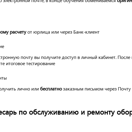
о электронной почте, в конце обучения обмениваемся
ориги
ому расчету
от юрлица или через Банк-клиент
ие
ктронную почту вы получите доступ в личный кабинет. После
те итоговое тестирование
нты
олучить лично или
бесплатно
заказным письмом через Почту 
лесарь по обслуживанию и ремонту обо