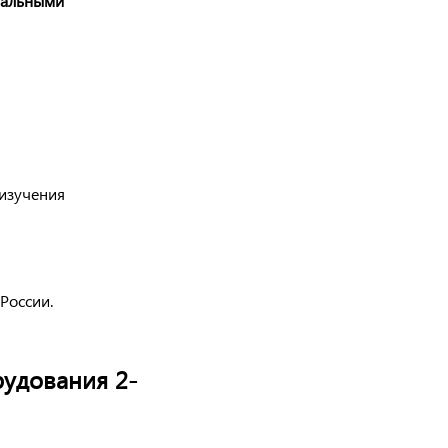
нальными
 изучения
России.
рудования 2-