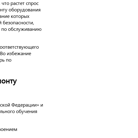
что растет спрос
онту оборудования
ание которых
 безопасности,
рь по обслуживанию
соответствующего
 Во избежание
рь по
монту
йской Федерации» и
льного обучения
воением