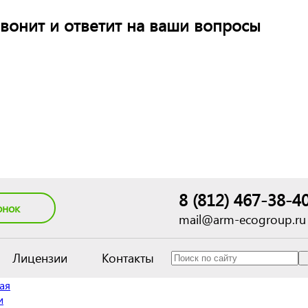
вонит и ответит на ваши вопросы
8 (812) 467-38-4
онок
mail@arm-ecogroup.ru
Лицензии
Контакты
ая
и