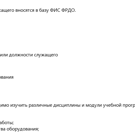
жащего вносятся в базу ФИС ФРДО.
 или должности служащего
ования
одимо изучить различные дисциплины и модули учебной прог
аботы;
тва оборудования;