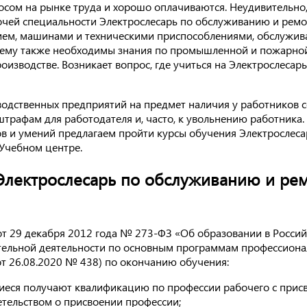
сом на рынке труда и хорошо оплачиваются. Неудивительно, 
бочей специальности Электрослесарь по обслуживанию и рем
нием, машинами и техническими приспособлениями, обслужив
очему также необходимы знания по промышленной и пожарной
роизводстве. Возникает вопрос, где учиться на Электрослеса
водственных предприятий на предмет наличия у работников 
трафам для работодателя и, часто, к увольнению работника.
в и умений предлагаем пройти курсы обучения Электрослеса
Учебном центре.
Электрослесарь по обслуживанию и ре
 от 29 декабря 2012 года № 273-ФЗ «Об образовании в Росси
тельной деятельности по основным программам профессиона
т 26.08.2020 № 438) по окончанию обучения:
еся получают квалификацию по профессии рабочего с прис
етельством о присвоении профессии;