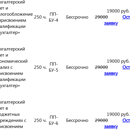
хгалтерский
ет и
19000 руб.
логообложение
ПП-
250 ч.
Бессрочно
29000
Ост
присвоением
БУ-4
заявку
алификации
ухгалтер»
хгалтерский
ет и
ономический
19000 руб.
ПП-
ализ с
250 ч.
Бессрочно
29000
Ост
БУ-5
исвоением
заявку
алификации
ухгалтер»
хгалтерский
ет в
юджетных
19000 руб.
ПП-
реждениях с
250 ч.
Бессрочно
29000
Ост
БУ-6
исвоением
заявку