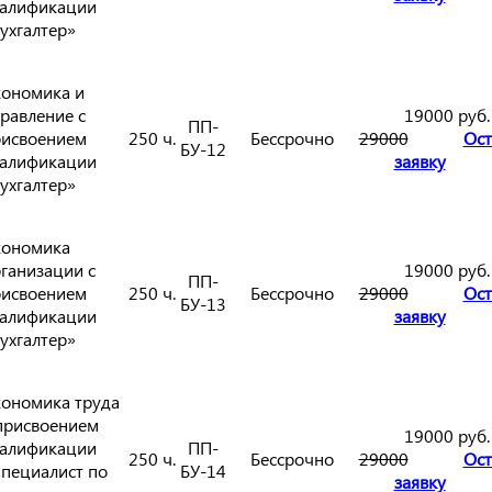
алификации
ухгалтер»
ономика и
равление с
19000 руб.
ПП-
исвоением
250 ч.
Бессрочно
29000
Ост
БУ-12
алификации
заявку
ухгалтер»
кономика
ганизации с
19000 руб.
ПП-
исвоением
250 ч.
Бессрочно
29000
Ост
БУ-13
алификации
заявку
ухгалтер»
ономика труда
присвоением
19000 руб.
алификации
ПП-
250 ч.
Бессрочно
29000
Ост
пециалист по
БУ-14
заявку