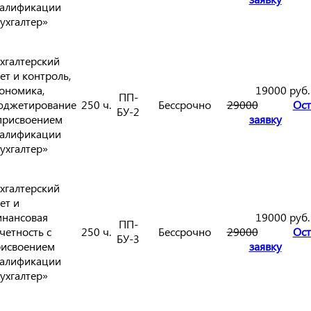
алификации
ухгалтер»
хгалтерский
ет и контроль,
ономика,
19000 руб.
ПП-
юджетирование
250 ч.
Бессрочно
29000
Ост
БУ-2
присвоением
заявку
алификации
ухгалтер»
хгалтерский
ет и
нансовая
19000 руб.
ПП-
четность с
250 ч.
Бессрочно
29000
Ост
БУ-3
исвоением
заявку
алификации
ухгалтер»