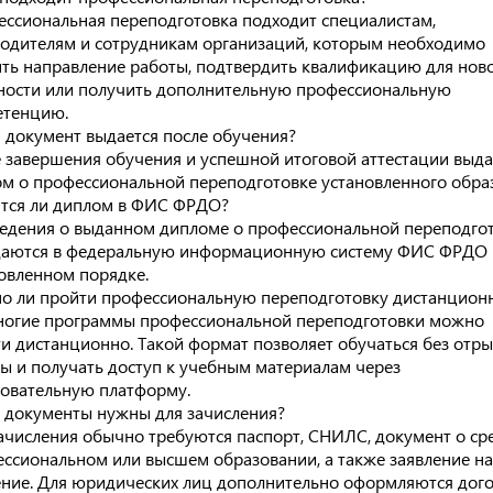
ссиональная переподготовка подходит специалистам,
одителям и сотрудникам организаций, которым необходимо
ть направление работы, подтвердить квалификацию для нов
ости или получить дополнительную профессиональную
етенцию.
 документ выдается после обучения?
 завершения обучения и успешной итоговой аттестации выда
м о профессиональной переподготовке установленного обра
тся ли диплом в ФИС ФРДО?
ведения о выданном дипломе о профессиональной переподго
даются в федеральную информационную систему ФИС ФРДО 
овленном порядке.
 ли пройти профессиональную переподготовку дистанцион
ногие программы профессиональной переподготовки можно
и дистанционно. Такой формат позволяет обучаться без отры
ы и получать доступ к учебным материалам через
овательную платформу.
 документы нужны для зачисления?
ачисления обычно требуются паспорт, СНИЛС, документ о ср
ссиональном или высшем образовании, а также заявление на
ние. Для юридических лиц дополнительно оформляются дого