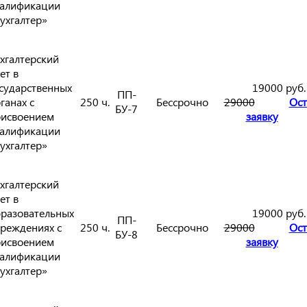
алификации
ухгалтер»
хгалтерский
ет в
сударственных
19000 руб.
ПП-
ганах с
250 ч.
Бессрочно
29000
Ост
БУ-7
исвоением
заявку
алификации
ухгалтер»
хгалтерский
ет в
разовательных
19000 руб.
ПП-
реждениях с
250 ч.
Бессрочно
29000
Ост
БУ-8
исвоением
заявку
алификации
ухгалтер»