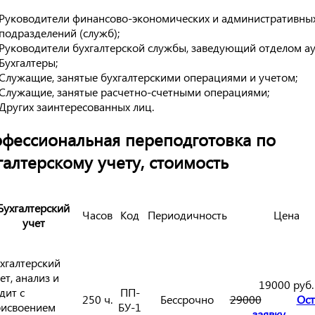
Руководители финансово-экономических и административны
подразделений (служб);
Руководители бухгалтерской службы, заведующий отделом ау
Бухгалтеры;
Служащие, занятые бухгалтерскими операциями и учетом;
Служащие, занятые расчетно-счетными операциями;
Других заинтересованных лиц.
фессиональная переподготовка по
галтерскому учету, стоимость
Бухгалтерский
Часов
Код
Периодичность
Цена
учет
хгалтерский
ет, анализ и
19000 руб.
дит с
ПП-
250 ч.
Бессрочно
29000
Ост
исвоением
БУ-1
заявку