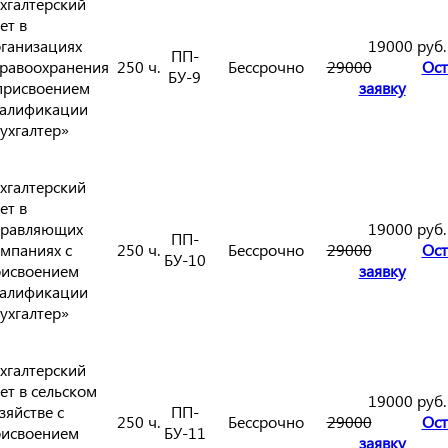
хгалтерский
ет в
ганизациях
19000 руб.
ПП-
равоохранения
250 ч.
Бессрочно
29000
Ост
БУ-9
присвоением
заявку
алификации
ухгалтер»
хгалтерский
ет в
правляющих
19000 руб.
ПП-
мпаниях с
250 ч.
Бессрочно
29000
Ост
БУ-10
исвоением
заявку
алификации
ухгалтер»
хгалтерский
ет в сельском
19000 руб.
зяйстве с
ПП-
250 ч.
Бессрочно
29000
Ост
исвоением
БУ-11
заявку