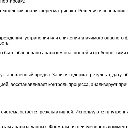
спортировку.
 технологии анализ пересматривают. Решения и основания
преждения, устранения или снижения значимого опасного ф
ость.
о быть обосновано анализом опасностей и особенностями к
становленный предел. Записи содержат результат, дату, об
цией, восстанавливает контроль процесса, анализирует пр
система остаётся результативной. Используются внутренни
атам анализа данных. Формальная неизменность документ