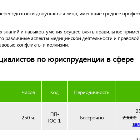
ереподготовки допускаются лица, имеющие среднее профес
х знаний и навыков, умения осуществлять правильное приме
о различные аспекты медицинской деятельности и правовой 
авовые конфликты и коллизии.
циалистов по юриспруденции в сфере
Часов
Код
Периодичность
2
ПП-
250 ч.
Бессрочно
29000
ЮС-1
зая
2