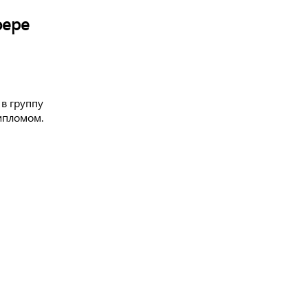
фере
в группу
ипломом.