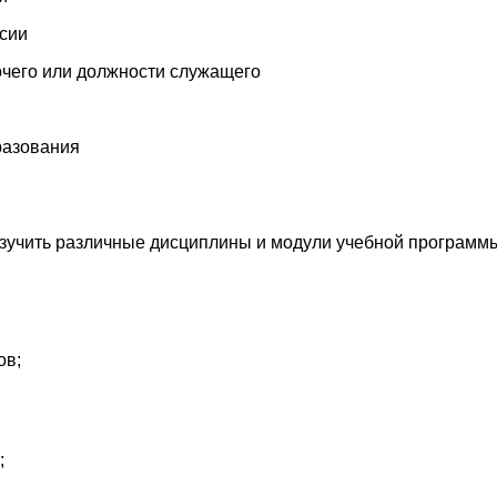
ссии
чего или должности служащего
разования
изучить различные дисциплины и модули учебной программ
ов;
;