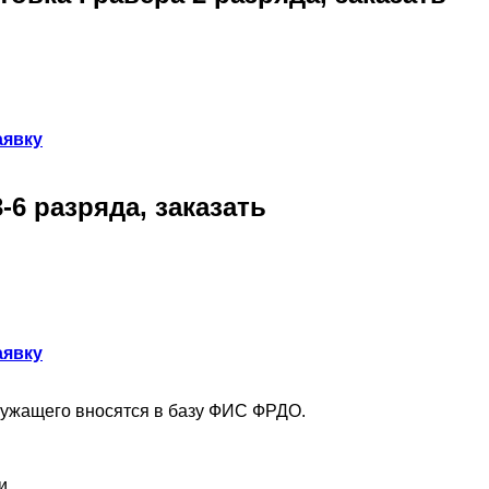
аявку
6 разряда, заказать
аявку
лужащего вносятся в базу ФИС ФРДО.
и