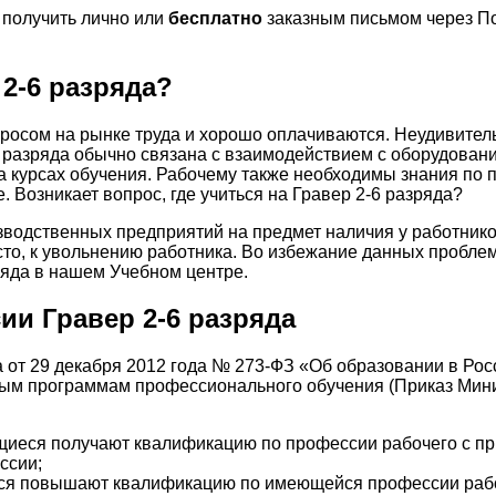
получить лично или
бесплатно
заказным письмом через По
2-6 разряда?
росом на рынке труда и хорошо оплачиваются. Неудивитель
6 разряда обычно связана с взаимодействием с оборудова
а курсах обучения. Рабочему также необходимы знания по
. Возникает вопрос, где учиться на Гравер 2-6 разряда?
зводственных предприятий на предмет наличия у работник
сто, к увольнению работника. Во избежание данных пробле
ряда в нашем Учебном центре.
и Гравер 2-6 разряда
на от 29 декабря 2012 года № 273-ФЗ «Об образовании в Ро
ным программам профессионального обучения (Приказ Мин
иеся получают квалификацию по профессии рабочего с пр
ссии;
я повышают квалификацию по имеющейся профессии рабоч