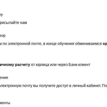
ку
присылайте нам
вор
 по электронной почте, в конце обучения обмениваемся
о
ичному расчету
от юрлица или через Банк-клиент
чение
лектронную почту вы получите доступ в личный кабинет. П
ументы