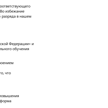
соответствующего
 Во избежание
5 разряда в нашем
йской Федерации» и
льного обучения
воением
о, что
 повышения
 форма