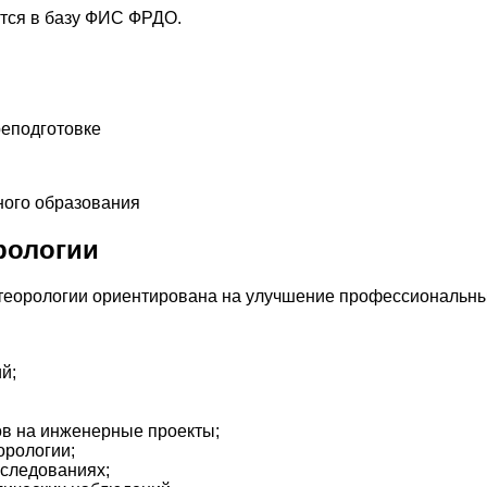
тся в базу ФИС ФРДО.
еподготовке
ого образования
рологии
еорологии ориентирована на улучшение профессиональных
й;
ов на инженерные проекты;
орологии;
сследованиях;