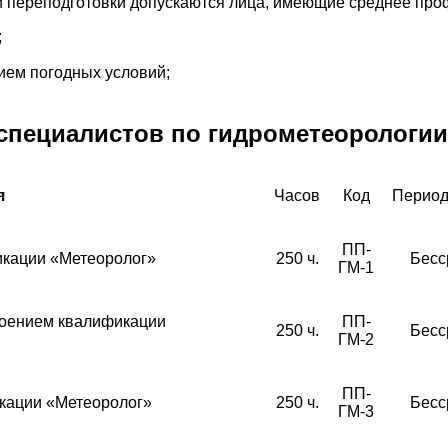
 переподготовки допускаются лица, имеющие среднее про
;
ием погодных условий;
специалистов по гидрометеорологии
я
Часов
Код
Период
ПП-
икации «Метеоролог»
250 ч.
Бесс
ГМ-1
воением квалификации
ПП-
250 ч.
Бесс
ГМ-2
ПП-
кации «Метеоролог»
250 ч.
Бесс
ГМ-3