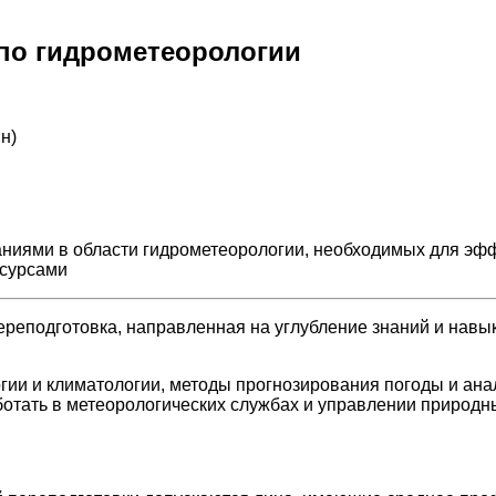
по гидрометеорологии
н)
ниями в области гидрометеорологии, необходимых для эф
есурсами
реподготовка, направленная на углубление знаний и навык
ии и климатологии, методы прогнозирования погоды и ана
ботать в метеорологических службах и управлении природн