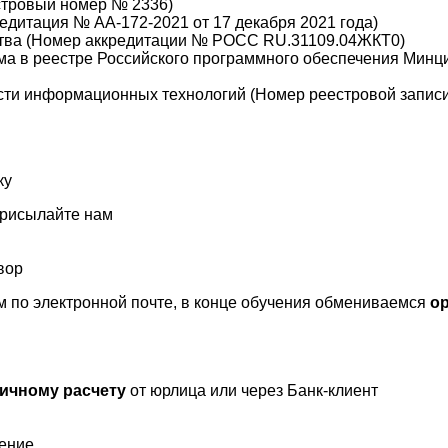
стровый номер № 2336)
дитация № АА-172-2021 от 17 декабря 2021 года)
тва (Номер аккредитации № РОСС RU.31109.04ЖКТ0)
а в реестре Российского программного обеспечения Минц
сти информационных технологий (Номер реестровой записи 
ку
присылайте нам
вор
 по электронной почте, в конце обучения обмениваемся
о
ичному расчету
от юрлица или через Банк-клиент
чение