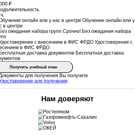
000 ₽
одолжительность
ч.
Обучение онлайн или у
с в центре
Срочно! Без ожидания набора
упп
Удостоверение с
есением в ФИС ФРДО
Бесплатная доставка
кументов
Получить учебный план
Вы получите
Нам доверяют