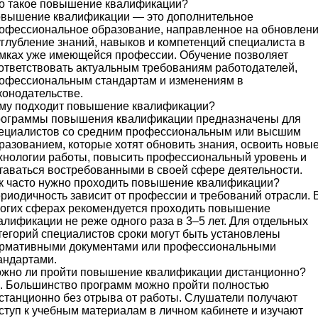
о такое повышение квалификации?
вышение квалификации — это дополнительное
офессиональное образование, направленное на обновлен
углубление знаний, навыков и компетенций специалиста в
мках уже имеющейся профессии. Обучение позволяет
ответствовать актуальным требованиям работодателей,
офессиональным стандартам и изменениям в
конодательстве.
му подходит повышение квалификации?
ограммы повышения квалификации предназначены для
ециалистов со средним профессиональным или высшим
разованием, которые хотят обновить знания, освоить новы
хнологии работы, повысить профессиональный уровень и
таваться востребованными в своей сфере деятельности.
к часто нужно проходить повышение квалификации?
риодичность зависит от профессии и требований отрасли. 
огих сферах рекомендуется проходить повышение
алификации не реже одного раза в 3–5 лет. Для отдельных
тегорий специалистов сроки могут быть установлены
рмативными документами или профессиональными
андартами.
жно ли пройти повышение квалификации дистанционно?
. Большинство программ можно пройти полностью
станционно без отрыва от работы. Слушатели получают
ступ к учебным материалам в личном кабинете и изучают