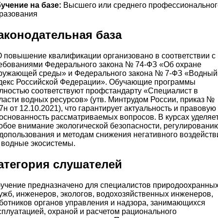
учение на базе:
Высшего или среднего профессиональног
разования
аконодательная база
 повышение квалификации организовано в соответствии с
ебованиями Федерального закона № 74-ФЗ «Об охране
ружающей среды» и Федерального закона № 7-ФЗ «Водный
декс Российской Федерации». Обучающие программы
лностью соответствуют профстандарту «Специалист в
ласти водных ресурсов» (утв. Минтрудом России, приказ №
7н от 12.10.2021), что гарантирует актуальность и правовую
основанность рассматриваемых вопросов. В курсах уделяе
обое внимание экологической безопасности, регулировани
допользования и методам снижения негативного воздейств
 водные экосистемы.
атегория слушателей
учение предназначено для специалистов природоохранны
ужб, инженеров, экологов, водохозяйственных инженеров,
ботников органов управления и надзора, занимающихся
сплуатацией, охраной и расчетом рационального