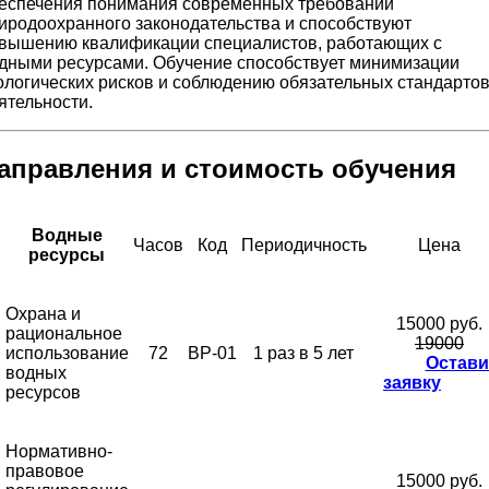
еспечения понимания современных требований
иродоохранного законодательства и способствуют
вышению квалификации специалистов, работающих с
дными ресурсами. Обучение способствует минимизации
ологических рисков и соблюдению обязательных стандарто
ятельности.
аправления и стоимость обучения
Водные
№
Часов
Код
Периодичность
Цена
ресурсы
Охрана и
15000 руб.
рациональное
19000
использование
72
ВР-01
1 раз в 5 лет
Остави
водных
заявку
ресурсов
Нормативно-
правовое
15000 руб.