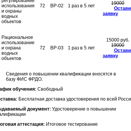
регулирование
19000
использования
72
ВР-02
1 раз в 5 лет
Остави
и охраны
заявку
водных
объектов
Рациональное
15000 руб.
использование
19000
и охрана
72
ВР-03
1 раз в 5 лет
Остави
водных
заявку
объектов
Сведения о повышении квалификации вносятся в
базу ФИС ФРДО.
афик обучения:
Свободный
ставка:
Бесплатная доставка удостоверения по всей Росс
даваемый документ:
Удостоверение о повышении
алификации
оговая аттестация:
Итоговое тестирование