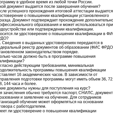
ограмму в удобное время из любой точки России.
кой документ выдается после завершения обучения?
сле успешного прохождения итоговой аттестации выдается
остоверение о повышении квалификации установленного
разца. Документ подтверждает прохождение дополнительно
офессионального образования и может использоваться при
удоустройстве или подтверждении квалификации.
осится ли удостоверение о повышении квалификации в Ф
РДО?
. Сведения о выданных удостоверениях передаются в
деральный реестр документов об образовании (ФИС ФРДО)
тановленном законодательством порядке.
олько часов должно быть в программе повышения
алификации?
гласно действующим требованиям, минимальная
одолжительность программы повышения квалификации
ставляет 16 академических часов. В зависимости от
правления подготовки программы могут иметь объем 36, 72
8, 144 часа и более.
кие документы нужны для поступления на курс?
я зачисления обычно требуются паспорт, СНИЛС, документ
разовании и заявление на обучение. Для сотрудников
ганизаций обучение может оформляться на основании
говора с работодателем.
еет ли удостоверение о повышении квалификации