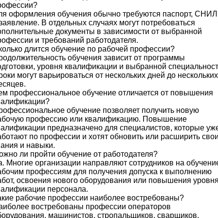
рофессии?
ля оформления обучения обычно требуются паспорт, СНИ
 заявление. В отдельных случаях могут потребоваться
ополнительные документы в зависимости от выбранной
рофессии и требований работодателя.
колько длится обучение по рабочей профессии?
родолжительность обучения зависит от программы
одготовки, уровня квалификации и выбранной специальност
роки могут варьироваться от нескольких дней до нескольких
есяцев.
ем профессиональное обучение отличается от повышения
валификации?
рофессиональное обучение позволяет получить новую
абочую профессию или квалификацию. Повышение
валификации предназначено для специалистов, которые уж
аботают по профессии и хотят обновить или расширить сво
нания и навыки.
ожно ли пройти обучение от работодателя?
а. Многие организации направляют сотрудников на обучени
абочим профессиям для получения допуска к выполнению
абот, освоения нового оборудования или повышения уровн
валификации персонала.
акие рабочие профессии наиболее востребованы?
аиболее востребованы профессии операторов
борудования, машинистов, стропальщиков, сварщиков,