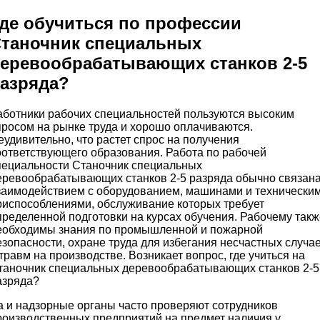
де обучиться по профессии
таночник специальных
еревообрабатывающих станков 2-5
азряда?
аботники рабочих специальностей пользуются высоким
просом на рынке труда и хорошо оплачиваются.
еудивительно, что растет спрос на получения
оответствующего образования. Работа по рабочей
пециальности Станочник специальных
еревообрабатывающих станков 2-5 разряда обычно связана
заимодействием с оборудованием, машинами и технически
риспособлениями, обслуживание которых требует
пределенной подготовки на курсах обучения. Рабочему такж
еобходимы знания по промышленной и пожарной
езопасности, охране труда для избегания несчастных случа
 травм на производстве. Возникает вопрос, где учиться на
таночник специальных деревообрабатывающих станков 2-5
азряда?
а и надзорные органы часто проверяют сотрудников
роизводственных предприятий на предмет наличия у