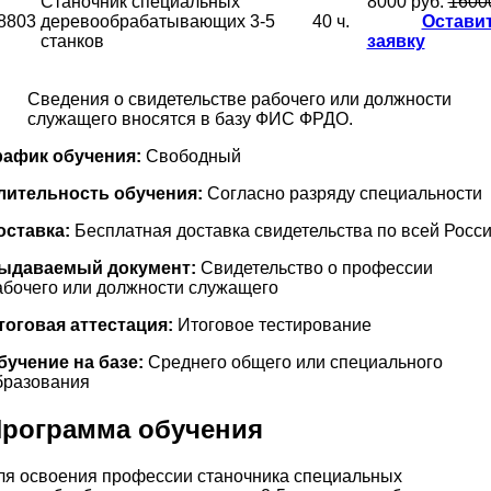
Станочник специальных
8000 руб.
1600
8803
деревообрабатывающих
3-5
40 ч.
Остави
станков
заявку
Сведения о свидетельстве рабочего или должности
служащего вносятся в базу ФИС ФРДО.
рафик обучения:
Свободный
лительность обучения:
Согласно разряду специальности
оставка:
Бесплатная доставка свидетельства по всей Росс
ыдаваемый документ:
Свидетельство о профессии
абочего или должности служащего
тоговая аттестация:
Итоговое тестирование
бучение на базе:
Среднего общего или специального
бразования
рограмма обучения
ля освоения профессии станочника специальных