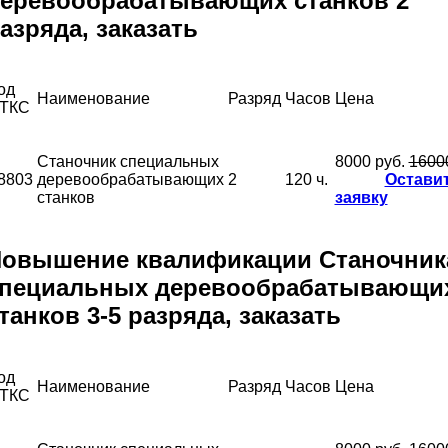
еревообрабатывающих станков 2
азряда, заказать
од
Наименование
Разряд
Часов
Цена
ТКС
Станочник специальных
8000 руб.
1600
8803
деревообрабатывающих
2
120 ч.
Остави
станков
заявку
овышение квалификации Станочник
пециальных деревообрабатывающи
танков 3-5 разряда, заказать
од
Наименование
Разряд
Часов
Цена
ТКС