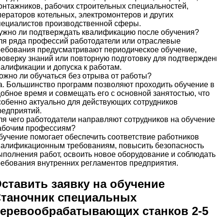
онтажников, рабочих строительных специальностей,
ператоров котельных, электромонтеров и других
пециалистов производственной сферы.
ужно ли подтверждать квалификацию после обучения?
ля ряда профессий работодатели или отраслевые
ребования предусматривают периодическое обучение,
роверку знаний или повторную подготовку для подтвержден
валификации и допуска к работам.
ожно ли обучаться без отрыва от работы?
а. Большинство программ позволяют проходить обучение в
добное время и совмещать его с основной занятостью, что
собенно актуально для действующих сотрудников
редприятий.
ля чего работодатели направляют сотрудников на обучение
абочим профессиям?
бучение помогает обеспечить соответствие работников
валификационным требованиям, повысить безопасность
ыполнения работ, освоить новое оборудование и соблюдать
ребования внутренних регламентов предприятия.
ставить заявку на обучение
таночник специальных
еревообрабатывающих станков 2-5