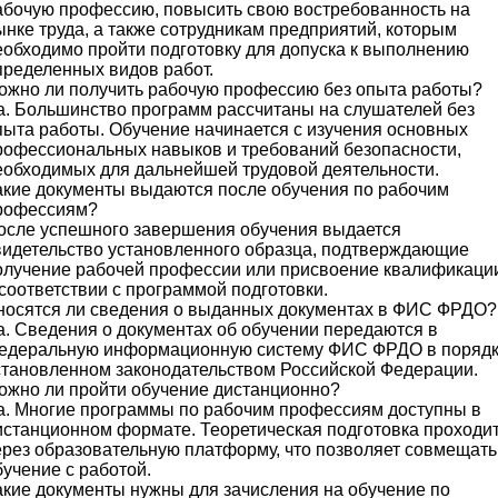
абочую профессию, повысить свою востребованность на
ынке труда, а также сотрудникам предприятий, которым
еобходимо пройти подготовку для допуска к выполнению
пределенных видов работ.
ожно ли получить рабочую профессию без опыта работы?
а. Большинство программ рассчитаны на слушателей без
пыта работы. Обучение начинается с изучения основных
рофессиональных навыков и требований безопасности,
еобходимых для дальнейшей трудовой деятельности.
акие документы выдаются после обучения по рабочим
рофессиям?
осле успешного завершения обучения выдается
видетельство установленного образца, подтверждающие
олучение рабочей профессии или присвоение квалификаци
 соответствии с программой подготовки.
носятся ли сведения о выданных документах в ФИС ФРДО?
а. Сведения о документах об обучении передаются в
едеральную информационную систему ФИС ФРДО в порядк
становленном законодательством Российской Федерации.
ожно ли пройти обучение дистанционно?
а. Многие программы по рабочим профессиям доступны в
истанционном формате. Теоретическая подготовка проходи
ерез образовательную платформу, что позволяет совмещать
бучение с работой.
акие документы нужны для зачисления на обучение по