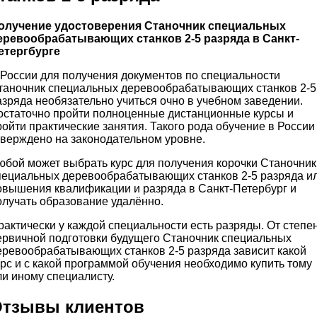
олучение удостоверения Станочник специальных
еревообрабатывающих станков 2-5 разряда в Санкт-
етергбурге
 России для получения документов по специальности
таночник специальных деревообрабатывающих станков 2-5
азряда необязательно учиться очно в учебном заведении.
остаточно пройти полноценные дистанционные курсы и
ройти практические занятия. Такого рода обучение в России
тверждено на законодательном уровне.
юбой может выбрать курс для получения корочки Станочник
пециальных деревообрабатывающих станков 2-5 разряда и
овышения квалификации и разряда в Санкт-Петербург и
олучать образование удалённо.
рактически у каждой специальности есть разряды. От степе
ервичной подготовки будущего Станочник специальных
еревообрабатывающих станков 2-5 разряда зависит какой
урс и с какой программой обучения необходимо купить тому
ли иному специалисту.
тзывы клиентов