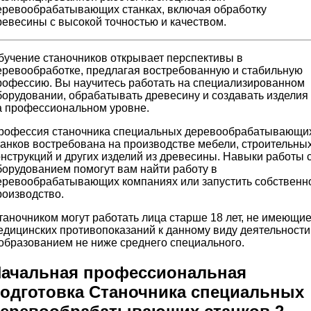
еревообрабатывающих станках, включая обработку
ревесины с высокой точностью и качеством.
бучение станочников открывает перспективы в
еревообработке, предлагая востребованную и стабильную
рофессию. Вы научитесь работать на специализированном
борудовании, обрабатывать древесину и создавать изделия
а профессиональном уровне.
рофессия станочника специальных деревообрабатывающи
танков востребована на производстве мебели, строительны
онструкций и других изделий из древесины. Навыки работы 
борудованием помогут вам найти работу в
еревообрабатывающих компаниях или запустить собственн
роизводство.
таночником могут работать лица старше 18 лет, не имеющи
едицинских противопоказаний к данному виду деятельности
 образованием не ниже среднего специального.
ачальная профессиональная
одготовка Станочника специальных