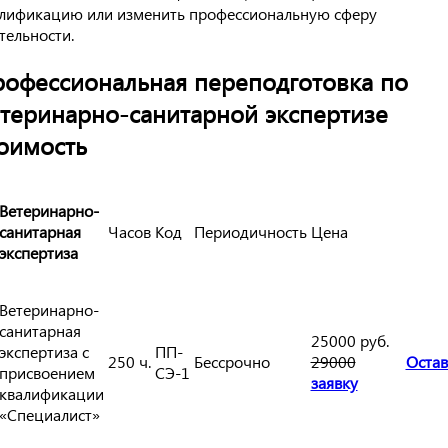
лификацию или изменить профессиональную сферу
тельности.
офессиональная переподготовка по
теринарно-санитарной экспертизе
оимость
Ветеринарно-
санитарная
Часов
Код
Периодичность
Цена
экспертиза
Ветеринарно-
санитарная
25000 руб.
экспертиза с
ПП-
250 ч.
Бессрочно
29000
Остав
присвоением
СЭ-1
заявку
квалификации
«Специалист»