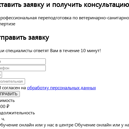
тавить заявку и получить консультаци
править заявку
и специалисты ответят Вам в течение 10 минут!
Я согласен на
обработку персональных данных
ПРАВИТЬ
имость
00 ₽
должительность
 ч.
Обучение онлайн или у на