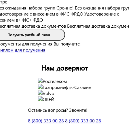
тре
Срочно! Без ожидания набора гру
Удостоверение с
сением в ФИС ФРДО
Бесплатная доставка докумен
Получить учебный план
Вы получите
Нам доверяют
Остались вопросы? Звоните!
8 (800) 333 00 28
8 (800) 333 00 28