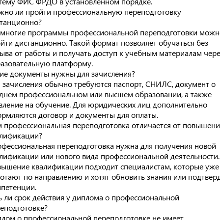
тему ФИС ФРДО в установленном порядке.
но ли пройти профессиональную переподготовку
танционно?
 многие программы профессиональной переподготовки можн
йти дистанционно. Такой формат позволяет обучаться без
ыва от работы и получать доступ к учебным материалам чере
азовательную платформу.
ие документы нужны для зачисления?
 зачисления обычно требуются паспорт, СНИЛС, документ о
днем профессиональном или высшем образовании, а также
вление на обучение. Для юридических лиц дополнительно
рмляются договор и документы для оплаты.
 профессиональная переподготовка отличается от повышени
лификации?
фессиональная переподготовка нужна для получения новой
лификации или нового вида профессиональной деятельности.
ышение квалификации подходит специалистам, которые уже
отают по направлению и хотят обновить знания или подтвер
петенции.
ь ли срок действия у диплома о профессиональной
еподготовке?
лом о профессиональной переподготовке не имеет