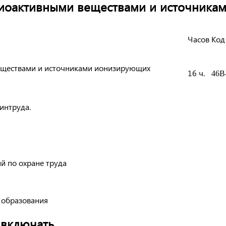
диоактивными веществами и источника
Часов
Код
еществами и источниками ионизирующих
16 ч.
46
В
интруда.
й по охране труда
 образования
 включать