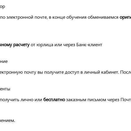
вор
по электронной почте, в конце обучения обмениваемся
ориг
чному расчету
от юрлица или через Банк-клиент
ение
ектронную почту вы получите доступ в личный кабинет. Посл
менты
получить лично или
бесплатно
заказным письмом через Почт
чением.