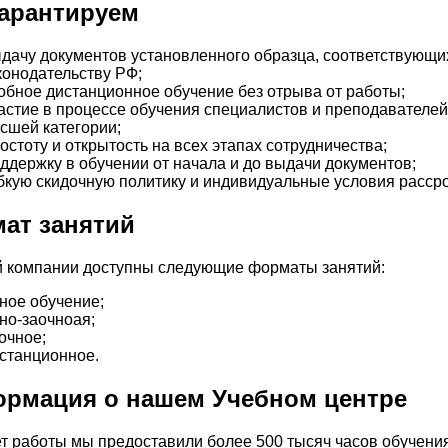
арантируем
дачу документов установленного образца, соответствующи
конодательству РФ;
обное дистанционное обучение без отрыва от работы;
астие в процессе обучения специалистов и преподавателей
сшей категории;
остоту и открытость на всех этапах сотрудничества;
ддержку в обучении от начала и до выдачи документов;
бкую скидочную политику и индивидуальные условия рассро
ат занятий
 компании доступны следующие форматы занятий:
ное обучение;
но-заочноая;
очное;
станционное.
рмация о нашем Учебном центре
ет работы мы предоставили более 500 тысяч часов обучения