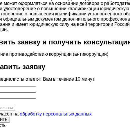
е может оформляться на основании договора с работодате
и удостоверение о повышении квалификации юридическую
стоверение о повышении квалификации установленного об
я официальным документом дополнительного профессиона
ания и имеет юридическую силу на всей территории Россий
ции.
вить заявку и получить консультаци
авить заявку
ециалисты ответят Вам в течение 10 минут!
гласен на
обработку персональных данных
ИТЬ
сть