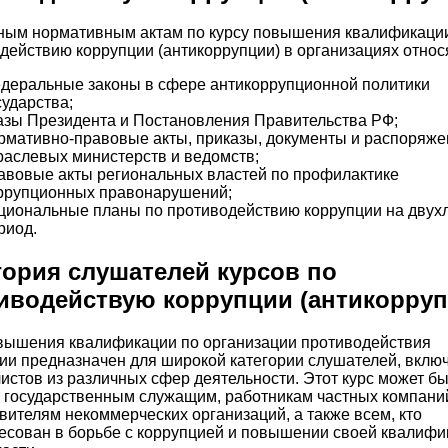
ным нормативным актам по курсу повышения квалификаци
действию коррупции (антикоррупции) в организациях относ
деральные законы в сфере антикоррупционной политики
сударства;
азы Президента и Постановления Правительства РФ;
рмативно-правовые акты, приказы, документы и распоряже
раслевых министерств и ведомств;
авовые акты региональных властей по профилактике
ррупционных правонарушений;
циональные планы по противодействию коррупции на двух
риод.
гория слушателей курсов по
иводействую коррупции (антикорруп
вышения квалификации по организации противодействия
ии предназначен для широкой категории слушателей, вклю
истов из различных сфер деятельности. Этот курс может бы
 государственным служащим, работникам частных компани
вителям некоммерческих организаций, а также всем, кто
есован в борьбе с коррупцией и повышении своей квалифи