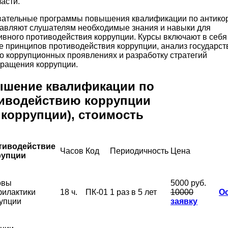
ласти.
ательные программы повышения квалификации по антико
авляют слушателям необходимые знания и навыки для
вного противодействия коррупции. Курсы включают в себя
е принципов противодействия коррупции, анализ государс
о коррупционных проявлениях и разработку стратегий
ращения коррупции.
шение квалификации по
иводействию коррупции
икоррупции), стоимость
тиводействие
Часов
Код
Периодичность
Цена
рупции
овы
5000 руб.
илактики
18 ч.
ПК-01
1 раз в 5 лет
10000
О
упции
заявку