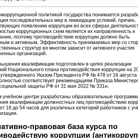
икоррупционной политикой государства понимается разрабо
ция последовательных мер в ликвидации условий, причин,
твующих появлению коррупции во всех сферах деятельност
остью коррупционных схем является их направленность к
анию, поэтому противодействие коррупции должно быть
ным и активным. Эффективность принимаемых мер со сто
ственных структур во многом зависит от активного участия
енных организаций.
вышения квалификации подготовлен в целях реализации
ий Национального плана противодействия коррупции на 2
., утвержденного Указом Президента РФ № 478 от 16 августа
полностью соответствует рекомендациям Приказа Министер
 социальной защиты РФ от 31 мая 2022 № 331н.
 учебном центре разработаны образовательные программ
ия квалификации должностных лиц противодействию корр
от 18 до 54 часов для различных категорий работников с уч
изации.
ативно-правовая база курса по
иводействую коррупции (антикорруп