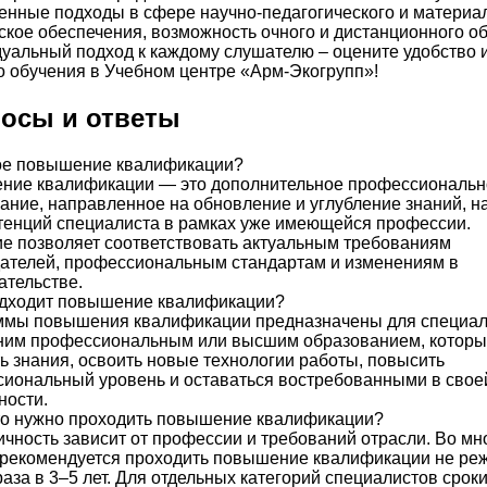
нные подходы в сфере научно-педагогического и материал
ское обеспечения, возможность очного и дистанционного о
уальный подход к каждому слушателю – оцените удобство 
о обучения в Учебном центре «Арм-Экогрупп»!
осы и ответы
ое повышение квалификации?
ние квалификации — это дополнительное профессиональн
ание, направленное на обновление и углубление знаний, н
тенций специалиста в рамках уже имеющейся профессии.
е позволяет соответствовать актуальным требованиям
ателей, профессиональным стандартам и изменениям в
ательстве.
одходит повышение квалификации?
ммы повышения квалификации предназначены для специал
ним профессиональным или высшим образованием, которы
ь знания, освоить новые технологии работы, повысить
иональный уровень и оставаться востребованными в свое
ности.
то нужно проходить повышение квалификации?
чность зависит от профессии и требований отрасли. Во мн
рекомендуется проходить повышение квалификации не ре
раза в 3–5 лет. Для отдельных категорий специалистов сроки