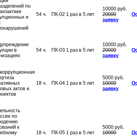
ции
азделений по
10000 руб.
илактике
54 ч.
ПК-02
1 раз в 5 лет
20000
О
упционных и
заявку
х
вонарушений
дупреждение
10000 руб.
упции в
54 ч.
ПК-03
1 раз в 5 лет
20000
О
низациях
заявку
коррупционная
ертиза
5000 руб.
мативных
18 ч.
ПК-04
1 раз в 5 лет
10000
О
овых актов и
заявку
роектов
ельность
ссии по
людению
ований к
5000 руб.
жебному
18 ч.
ПК-05
1 раз в 5 лет
10000
О