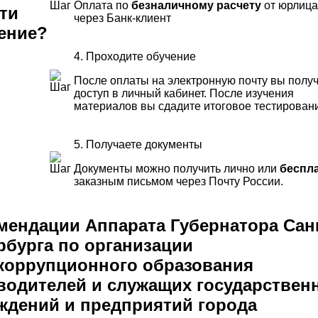
Оплата по
безналичному расчету
от юрлица
ти
через Банк-клиент
ение?
4. Проходите обучение
После оплаты на электронную почту вы полу
доступ в личный кабинет. После изучения
материалов вы сдадите итоговое тестирован
5. Получаете документы
Документы можно получить лично или
беспл
заказным письмом через Почту России.
мендации Аппарата Губернатора Сан
рбурга по организации
коррупционного образования
водителей и служащих государствен
ждений и предприятий города