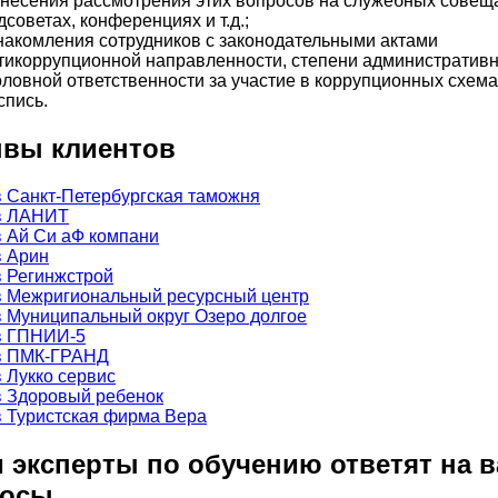
несения рассмотрения этих вопросов на служебных совещ
дсоветах, конференциях и т.д.;
накомления сотрудников с законодательными актами
тикоррупционной направленности, степени административн
оловной ответственности за участие в коррупционных схема
спись.
вы клиентов
 эксперты по обучению ответят на 
росы