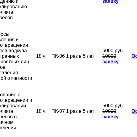
дению и
заявку
улированию
ликта
ресов
росы
ления и
дотвращения
аев подкупа
5000 руб.
транных
18 ч.
ПК-06
1 раз в 5 лет
10000
О
ностных лиц,
заявку
ов
авления
ой отчетности
ование о
отвращении и
улировании
5000 руб.
ликта
18 ч.
ПК-07
1 раз в 5 лет
10000
О
ресов в
заявку
ичном
влении