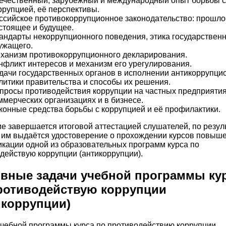
ечественный, зарубежный и международный опыт борьбы с
ррупцией, её перспективы.
ссийское противокоррупционное законодательство: прошло
стоящее и будущее.
андарты некоррупционного поведения, этика государствен
ужащего.
ханизм противокоррупционного декларирования.
нфликт интересов и механизм его урегулирования.
дачи государственных органов в исполнении антикоррупци
литики правительства и способы их решения.
просы противодействия коррупции на частных предприятия
ммерческих организациях и в бизнесе.
конные средства борьбы с коррупцией и её профилактики.
е завершается итоговой аттестацией слушателей, по резул
 им выдаётся удостоверение о прохождении курсов повыш
кации одной из образовательных программ курса по
действую коррупции (антикоррупции).
вные задачи учебной программы ку
ротиводействую коррупции
икоррупции)
чебной программы курса по противодействию коррупции