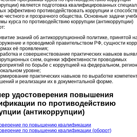
ррупции) является подготовка квалифицированных специал
ых эффективно противодействовать коррупции и способст
ю честного и прозрачного общества. Основные задачи учеб
мы курса по противодействию коррупции (антикоррупции)
т:
ивитие знаний об антикоррупционной политике, принятой н
оружение и проводимой правительством РФ, сущности корр
рмах её проявления;
работка и совершенствование практических навыков выяв
ррупционных схем, оценки эффективности проводимых
роприятий по борьбе с коррупцией на федеральном, регио
локальном уровне;
рмирование практических навыков по выработке компетен
шений и реализации их в документальной форме.
ер удостоверения повышения
ификации по противодействию
упции (антикоррупции)