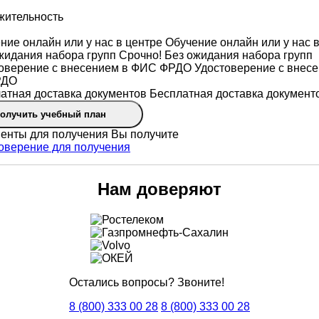
жительность
Обучение онлайн или у нас в
Срочно! Без ожидания набора групп
Удостоверение с внесе
РДО
Бесплатная доставка документ
олучить учебный план
Вы получите
Нам доверяют
Остались вопросы? Звоните!
8 (800) 333 00 28
8 (800) 333 00 28