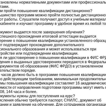
становлены нормативными документами или профессионал
тами.
и пройти повышение квалификации дистанционно?
ьшинство программ можно пройти полностью дистанционно
от работы. Слушатели получают доступ к учебным материа
кабинете и изучают программу в удобное время из любой то
окумент выдается после завершения обучения?
спешного прохождения итоговой аттестации выдается
ерение о повышении квалификации установленного образц
т подтверждает прохождение дополнительного
ионального образования и может использоваться при
тройстве или подтверждении квалификации.
я ли удостоверение о повышении квалификации в ФИС Ф
дения о выданных удостоверениях передаются в Федерал
документов об образовании (ФИС ФРДО) в установленном
ательством порядке.
 часов должно быть в программе повышения квалификаци
о действующим требованиям, минимальная продолжительн
мы повышения квалификации составляет 16 академических
имости от направления подготовки программы могут иметь
108, 144 часа и более.
окументы нужны для поступления на курс?
исления обычно требуются паспорт, СНИЛС, документ об
ании и заявление на обучение. Для сотрудников организац