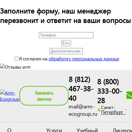
Заполните форму, наш менеджер
перезвонит и ответит на ваши вопросы
Я согласен на
обработку персональных данных
8 (812)
8 (800)
467-38-
333-00-
Заказать
40
28
звонок
mail@arm-
Санкт-
Петербург
ecogroup.ru
О
Услуги
Учебный
Лиценз