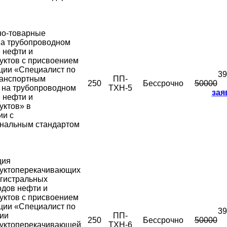
но-товарные
на трубопроводном
 нефти и
уктов с присвоением
ции «Специалист по
39
ранспортным
ПП-
250
Бессрочно
50000
 на трубопроводном
ТХН-5
зая
 нефти и
уктов» в
ии с
нальным стандартом
ция
уктоперекачивающих
агистральных
одов нефти и
уктов с присвоением
ции «Специалист по
39
ии
ПП-
250
Бессрочно
50000
уктоперекачивающей
ТХН-6