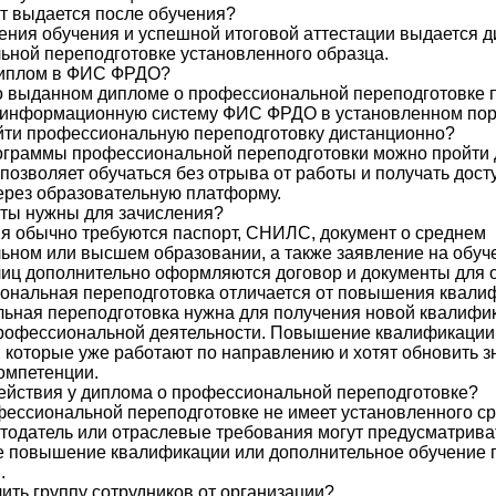
т выдается после обучения?
ния обучения и успешной итоговой аттестации выдается д
ной переподготовке установленного образца.
диплом в ФИС ФРДО?
о выданном дипломе о профессиональной переподготовке 
информационную систему ФИС ФРДО в установленном пор
йти профессиональную переподготовку дистанционно?
ограммы профессиональной переподготовки можно пройти 
позволяет обучаться без отрыва от работы и получать дост
ерез образовательную платформу.
ты нужны для зачисления?
я обычно требуются паспорт, СНИЛС, документ о среднем
ном или высшем образовании, а также заявление на обуч
иц дополнительно оформляются договор и документы для 
ональная переподготовка отличается от повышения квали
ьная переподготовка нужна для получения новой квалифи
профессиональной деятельности. Повышение квалификации
 которые уже работают по направлению и хотят обновить з
омпетенции.
действия у диплома о профессиональной переподготовке?
ессиональной переподготовке не имеет установленного ср
тодатель или отраслевые требования могут предусматрива
е повышение квалификации или дополнительное обучение 
.
ить группу сотрудников от организации?