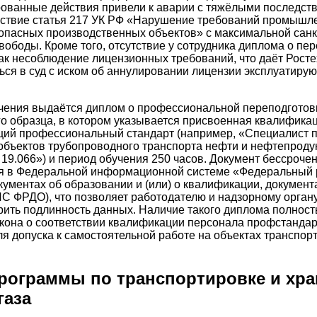
ованные действия привели к аварии с тяжёлыми последст
йствие статья 217 УК РФ «Нарушение требований промышл
опасных производственных объектов» с максимальной санк
вободы. Кроме того, отсутствие у сотрудника диплома о пе
ак несоблюдение лицензионных требований, что даёт Рост
ься в суд с иском об аннулировании лицензии эксплуатиру
чения выдаётся диплом о профессиональной переподготов
о образца, в котором указывается присвоенная квалификац
щий профессиональный стандарт (например, «Специалист 
объектов трубопроводного транспорта нефти и нефтепродук
19.066») и период обучения 250 часов. Документ бессрочен
ся в Федеральной информационной системе «Федеральный 
кументах об образовании и (или) о квалификации, документ
С ФРДО), что позволяет работодателю и надзорному орган
ить подлинность данных. Наличие такого диплома полност
кона о соответствии квалификации персонала профстандар
я допуска к самостоятельной работе на объектах транспор
рограммы по транспортировке и хр
газа