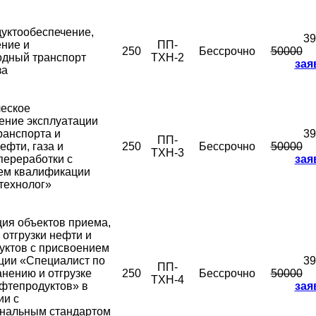
уктообеспечение,
39
ние и
ПП-
250
Бессрочно
50000
одный транспорт
ТХН-2
зая
за
ческое
ение эксплуатации
ранспорта и
39
ПП-
ефти, газа и
250
Бессрочно
50000
ТХН-3
переработки с
зая
ем квалификации
технолог»
ия объектов приема,
 отгрузки нефти и
уктов с присвоением
ции «Специалист по
39
ПП-
анению и отгрузке
250
Бессрочно
50000
ТХН-4
фтепродуктов» в
зая
ии с
нальным стандартом