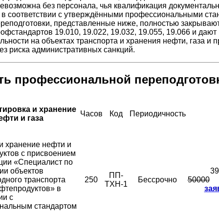
невозможна без персонала, чья квалификация документаль
 в соответствии с утверждёнными профессиональными ста
реподготовки, представленные ниже, полностью закрываю
фстандартов 19.010, 19.022, 19.032, 19.055, 19.066 и дают
льности на объектах транспорта и хранения нефти, газа и п
ез риска административных санкций.
ть профессиональной переподготов
тировка и хранение
Часов
Код
Периодичность
ефти и газа
и хранение нефти и
уктов с присвоением
ции «Специалист по
ии объектов
39
ПП-
дного транспорта
250
Бессрочно
50000
ТХН-1
фтепродуктов» в
зая
ии с
нальным стандартом