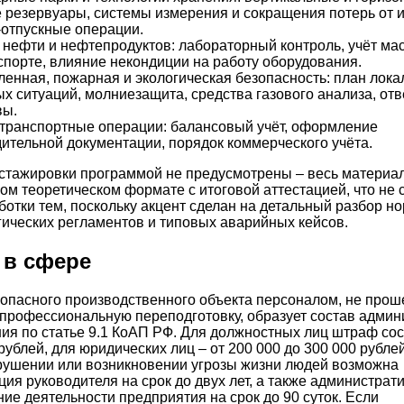
 резервуары, системы измерения и сокращения потерь от 
отпускные операции.
 нефти и нефтепродуктов: лабораторный контроль, учёт ма
спорте, влияние некондиции на работу оборудования.
нная, пожарная и экологическая безопасность: план лока
х ситуаций, молниезащита, средства газового анализа, отв
вы.
транспортные операции: балансовый учёт, оформление
ительной документации, порядок коммерческого учёта.
стажировки программой не предусмотрены – весь материа
ом теоретическом формате с итоговой аттестацией, что не 
ботки тем, поскольку акцент сделан на детальный разбор н
гических регламентов и типовых аварийных кейсов.
в сфере
опасного производственного объекта персоналом, не про
профессиональную переподготовку, образует состав админ
я по статье 9.1 КоАП РФ. Для должностных лиц штраф сос
рублей, для юридических лиц – от 200 000 до 300 000 рубле
рушении или возникновении угрозы жизни людей возможна
ия руководителя на срок до двух лет, а также администрат
ие деятельности предприятия на срок до 90 суток. Если