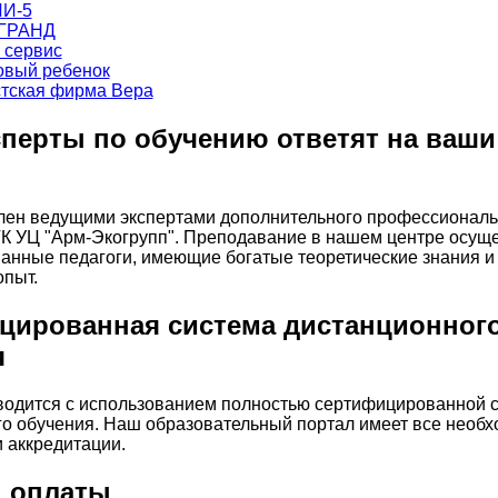
перты по обучению ответят на ваши
влен ведущими экспертами дополнительного профессиональ
К УЦ "Арм-Экогрупп". Преподавание в нашем центре осущ
нные педагоги, имеющие богатые теоретические знания и
опыт.
цированная система дистанционног
я
водится с использованием полностью сертифицированной 
о обучения. Наш образовательный портал имеет все необ
 аккредитации.
 оплаты