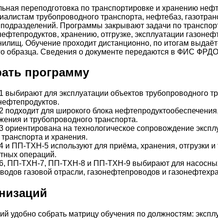
ная переподготовка по транспортировке и хранению нефти
иалистам трубопроводного транспорта, нефтебаз, газотран
 подразделений. Программы закрывают задачи по транспор
 нефтепродуктов, хранению, отгрузке, эксплуатации газоне
илищ. Обучение проходит дистанционно, по итогам выдаё
о образца. Сведения о документе передаются в ФИС ФРДО
рать программу
 выбирают для эксплуатации объектов трубопроводного т
нефтепродуктов.
 подходит для широкого блока нефтепродуктообеспечения
жения и трубопроводного транспорта.
 ориентирована на технологическое сопровождение экспл
 транспорта и хранения.
 и ПП-ТХН-5 используют для приёма, хранения, отгрузки и 
тных операций.
, ПП-ТХН-7, ПП-ТХН-8 и ПП-ТХН-9 выбирают для насосных
водов газовой отрасли, газонефтепроводов и газонефтехр
анизаций
ий удобно собрать матрицу обучения по должностям: экспл