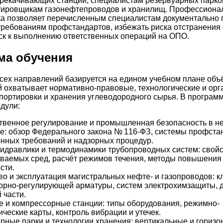
рекачивающих станций, специалистам резервуарных парков
ктировщикам газонефтепроводов и хранилищ. Профессиона
а позволяет перечисленным специалистам документально 
требованиям профстандартов, избежать риска отстранения 
ск к выполнению ответственных операций на ОПО.
ма обучения
ех направлений базируется на едином учебном плане объ
й охватывает нормативно-правовые, технологические и ор
портировки и хранения углеводородного сырья. В програм
дули:
твенное регулирование и промышленная безопасность в н
е: обзор Федерального закона № 116‑ФЗ, системы профста
нных требований и надзорных процедур.
идравлики и термодинамики трубопроводных систем: свой
ваемых сред, расчёт режимов течения, методы повышения
сти.
во и эксплуатация магистральных нефте- и газопроводов: 
порно-регулирующей арматуры, систем электрохимзащиты, 
 части.
 и компрессорные станции: типы оборудования, режимно-
ические карты, контроль вибрации и утечек.
рные парки и технологии хранения: вертикальные и гориз