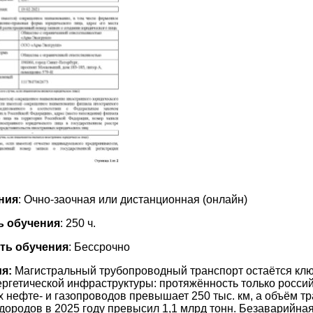
ния
: Очно-заочная или дистанционная (онлайн)
ь обучения
: 250 ч.
ть обучения
: Бессрочно
я:
Магистральный трубопроводный транспорт остаётся кл
ргетической инфраструктуры: протяжённость только росси
 нефте- и газопроводов превышает 250 тыс. км, а объём т
дородов в 2025 году превысил 1,1 млрд тонн. Безаварийна