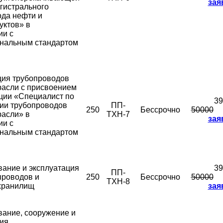
зая
гистрального
да нефти и
уктов» в
ии с
нальным стандартом
ция трубопроводов
расли с присвоением
ции «Специалист по
39
ии трубопроводов
ПП-
250
Бессрочно
50000
расли» в
ТХН-7
зая
ии с
нальным стандартом
ание и эксплуатация
39
ПП-
проводов и
250
Бессрочно
50000
ТХН-8
хранилищ
зая
ание, сооружение и
ия