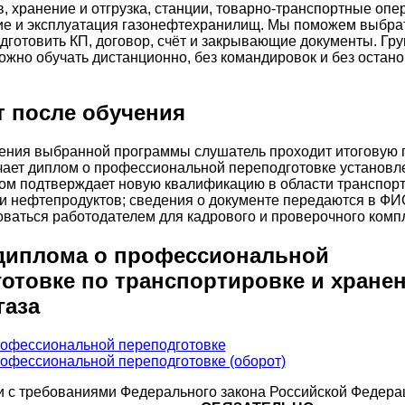
, хранение и отгрузка, станции, товарно-транспортные опе
ие и эксплуатация газонефтехранилищ. Мы поможем выбра
одготовить КП, договор, счёт и закрывающие документы. Гру
ожно обучать дистанционно, без командировок и без остан
 после обучения
ения выбранной программы слушатель проходит итоговую 
чает диплом о профессиональной переподготовке установл
ом подтверждает новую квалификацию в области транспорт
ли нефтепродуктов; сведения о документе передаются в Ф
оваться работодателем для кадрового и проверочного комп
диплома о профессиональной
отовке по транспортировке и хране
газа
и с требованиями Федерального закона Российской Федер