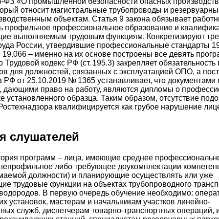
6‑ФЗ «О промышленной безопасности опасных производст
торый относит магистральные трубопроводы и резервуарные
водственным объектам. Статья 9 закона обязывает работн
ть профильное профессиональное образование и квалифик
щие выполняемым трудовым функциям. Конкретизируют тр
уда России, утвердившие профессиональные стандарты 19.
5, 19.066 – именно на их основе построены все девять прогр
 Трудовой кодекс РФ (ст. 195.3) закрепляет обязательност
в для должностей, связанных с эксплуатацией ОПО, а пос
 РФ от 25.10.2019 № 1365 устанавливает, что документами 
, дающими право на работу, являются дипломы о професс
е установленного образца. Таким образом, отсутствие под
Ростехнадзора квалифицируется как грубое нарушение ли
я слушателей
тория программ – лица, имеющие среднее профессиональн
(непрофильное либо требующее доукомплектации компетен
маемой должности) и планирующие осуществлять или уже
е трудовые функции на объектах трубопроводного трансп
водородов. В первую очередь обучение необходимо: опера
их установок, мастерам и начальникам участков линейно-
ных служб, диспетчерам товарно-транспортных операций,