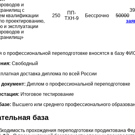
проводов и
хранилищ с
39
ПП-
ем квалификации
250
Бессрочно
50000
ТХН-9
по проектированию,
зая
 и эксплуатации
проводов и
хранилищ»
 о профессиональной переподготовке вносятся в базу ФИ
ния:
Свободный
платная доставка диплома по всей России
документ:
Диплом о профессиональной переподготовке
естация:
Итоговое тестирование
базе:
Высшего или среднего профессионального образова
тельная база
бходимость прохождения переподготовки продиктована Ф