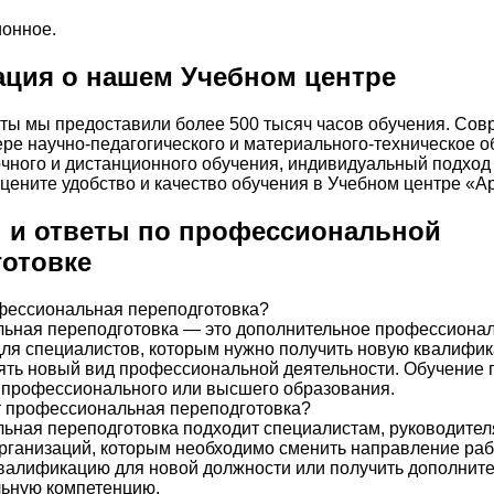
онное.
ция о нашем Учебном центре
оты мы предоставили более 500 тысяч часов обучения. Со
ре научно-педагогического и материального-техническое о
чного и дистанционного обучения, индивидуальный подход
цените удобство и качество обучения в Учебном центре «А
 и ответы по профессиональной
готовке
фессиональная переподготовка?
ьная переподготовка — это дополнительное профессиона
ля специалистов, которым нужно получить новую квалифи
ть новый вид профессиональной деятельности. Обучение 
 профессионального или высшего образования.
т профессиональная переподготовка?
ная переподготовка подходит специалистам, руководител
рганизаций, которым необходимо сменить направление раб
валификацию для новой должности или получить дополнит
ьную компетенцию.