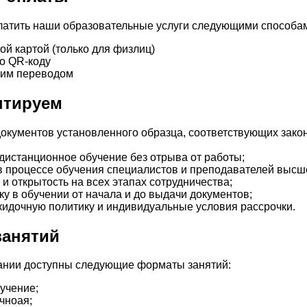
латить наши образовательные услуги следующими способа
ой картой (только для физлиц)
о QR-коду
ким переводом
нтируем
окументов установленного образца, соответствующих зако
дистанционное обучение без отрыва от работы;
в процессе обучения специалистов и преподавателей высше
 и открытость на всех этапах сотрудничества;
у в обучении от начала и до выдачи документов;
кидочную политику и индивидуальные условия рассрочки.
занятий
ании доступны следующие форматы занятий:
учение;
чноая;