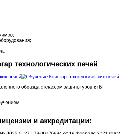
жимов;
оборудования;
а.
гар технологических печей
вленного образца с классом защиты уровня Б!
бучением.
ицензии и аккредитации:
№ Л035-01271-78/00176884 от 19 февраля 2021 года)