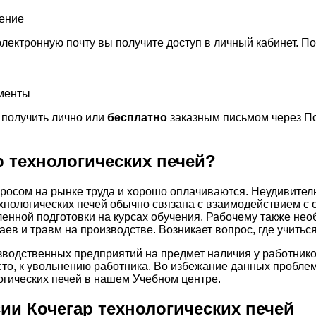
чение
лектронную почту вы получите доступ в личный кабинет. П
ументы
получить лично или
бесплатно
заказным письмом через По
р технологических печей?
росом на рынке труда и хорошо оплачиваются. Неудивитель
ехнологических печей обычно связана с взаимодействием с
ленной подготовки на курсах обучения. Рабочему также н
аев и травм на производстве. Возникает вопрос, где учитьс
зводственных предприятий на предмет наличия у работник
сто, к увольнению работника. Во избежание данных пробле
огических печей в нашем Учебном центре.
и Кочегар технологических печей