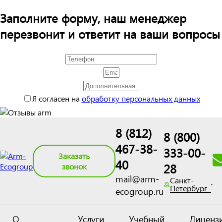
Заполните форму, наш менеджер
перезвонит и ответит на ваши вопросы
Я согласен на
обработку персональных данных
8 (812)
8 (800)
467-38-
333-00-
Заказать
40
28
звонок
mail@arm-
Санкт-
Петербург
ecogroup.ru
О
Услуги
Учебный
Лиценз