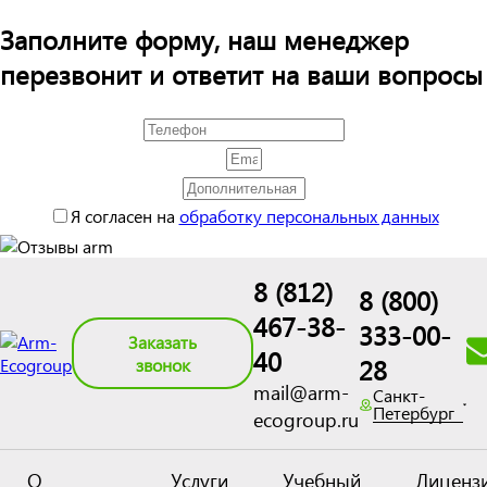
Заполните форму, наш менеджер
перезвонит и ответит на ваши вопросы
Я согласен на
обработку персональных данных
8 (812)
8 (800)
467-38-
333-00-
Заказать
40
28
звонок
mail@arm-
Санкт-
Петербург
ecogroup.ru
О
Услуги
Учебный
Лиценз