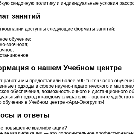
бкую скидочную политику и индивидуальные условия рассро
ат занятий
 компании доступны следующие форматы занятий:
ное обучение;
но-заочноая;
очное;
станционное.
рмация о нашем Учебном центре
ет работы мы предоставили более 500 тысяч часов обучения
нные подходы в сфере научно-педагогического и материал
ское обеспечения, возможность очного и дистанционного о
уальный подход к каждому слушателю – оцените удобство 
о обучения в Учебном центре «Арм-Экогрупп»!
осы и ответы
ое повышение квалификации?
ние квалификации — это дополнительное профессиональн