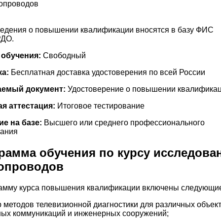
опроводов
едения о повышении квалификации вносятся в базу ФИС
ДО.
 обучения:
Свободный
ка:
Бесплатная доставка удостоверения по всей России
емый документ:
Удостоверение о повышении квалифика
я аттестация:
Итоговое тестирование
е на базе:
Высшего или среднего профессионального
вания
рамма обучения по курсу исследова
опроводов
амму курса повышения квалификации включены следующи
р методов телевизионной диагностики для различных объек
ых коммуникаций и инженерных сооружений;