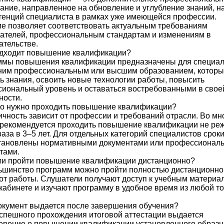
ание, направленное на обновление и углубление знаний, н
тенций специалиста в рамках уже имеющейся профессии.
е позволяет соответствовать актуальным требованиям
ателей, профессиональным стандартам и изменениям в
ательстве.
одходит повышение квалификации?
ммы повышения квалификации предназначены для специал
ним профессиональным или высшим образованием, которы
ь знания, освоить новые технологии работы, повысить
иональный уровень и оставаться востребованными в свое
ности.
то нужно проходить повышение квалификации?
чность зависит от профессии и требований отрасли. Во мн
рекомендуется проходить повышение квалификации не ре
раза в 3–5 лет. Для отдельных категорий специалистов сроки
становлены нормативными документами или профессионал
тами.
и пройти повышение квалификации дистанционно?
ьшинство программ можно пройти полностью дистанционно
от работы. Слушатели получают доступ к учебным материа
кабинете и изучают программу в удобное время из любой то
окумент выдается после завершения обучения?
спешного прохождения итоговой аттестации выдается
ерение о повышении квалификации установленного образц