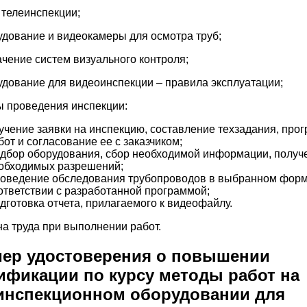
 телеинспекции;
удование и видеокамеры для осмотра труб;
ачение систем визуального контроля;
удование для видеоинспекции – правила эксплуатации;
ы проведения инспекции:
учение заявки на инспекцию, составление техзадания, про
бот и согласование ее с заказчиком;
дбор оборудования, сбор необходимой информации, получ
обходимых разрешений;
оведение обследования трубопроводов в выбранном форм
ответствии с разработанной программой;
дготовка отчета, прилагаемого к видеофайлу.
на труда при выполнении работ.
ер удостоверения о повышении
ификации по курсу методы работ на
инспекционном оборудовании для