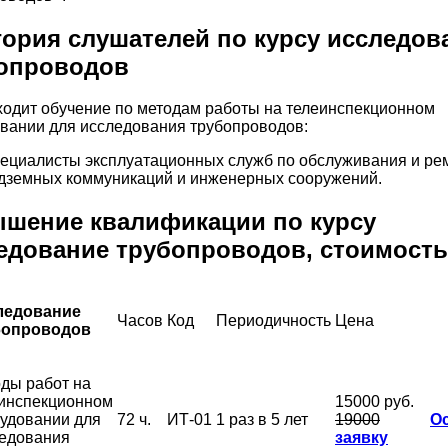
гория слушателей по курсу исследов
опроводов
ходит обучение по методам работы на телеинспекционном
вании для исследования трубопроводов:
ециалисты эксплуатационных служб по обслуживания и ре
дземных коммуникаций и инженерных сооружений.
шение квалификации по курсу
едование трубопроводов, стоимость
ледование
Часов
Код
Периодичность
Цена
бопроводов
ды работ на
инспекционном
15000 руб.
удовании для
72 ч.
ИТ-01
1 раз в 5 лет
19000
О
едования
заявку