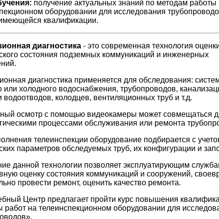
бучения:
получение актуальных знаний по методам работы
пекционном оборудовании для исследования трубопроводо
 имеющейся квалификации.
зионная диагностика
- это современная технология оценк
ского состояния подземных коммуникаций и инженерных
ний.
ионная диагностика применяется для обследования: систе
о или холодного водоснабжения, трубопроводов, канализа
и водоотводов, колодцев, вентиляционных труб и т.д.
ный осмотр с помощью видеокамеры может совмещаться д
гическими процессами обслуживания или ремонта трубопр
олнения телеинспекции оборудование подбирается с учето
ских параметров обследуемых труб, их конфигурации и зап
ие данной технологии позволяет эксплуатирующим служба
вную оценку состояния коммуникаций и сооружений, свое
льно провести ремонт, оценить качество ремонта.
бный Центр предлагает пройти курс повышения квалифик
 работ на телеинспекционном оборудовании для исследов
оводов».