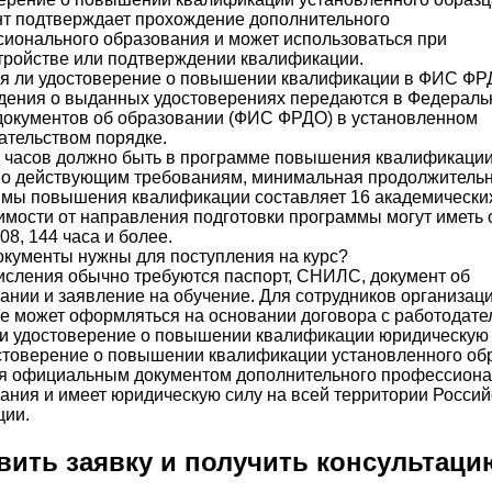
т подтверждает прохождение дополнительного
ионального образования и может использоваться при
тройстве или подтверждении квалификации.
я ли удостоверение о повышении квалификации в ФИС Ф
дения о выданных удостоверениях передаются в Федерал
документов об образовании (ФИС ФРДО) в установленном
ательством порядке.
 часов должно быть в программе повышения квалификаци
о действующим требованиям, минимальная продолжительн
мы повышения квалификации составляет 16 академических
имости от направления подготовки программы могут иметь
108, 144 часа и более.
окументы нужны для поступления на курс?
исления обычно требуются паспорт, СНИЛС, документ об
ании и заявление на обучение. Для сотрудников организац
е может оформляться на основании договора с работодате
и удостоверение о повышении квалификации юридическую
стоверение о повышении квалификации установленного об
я официальным документом дополнительного профессиона
ания и имеет юридическую силу на всей территории Россий
ции.
вить заявку и получить консультаци