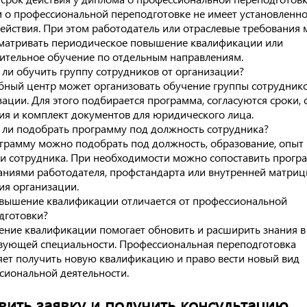
 о профессиональной переподготовке не имеет установленно
действия. При этом работодатель или отраслевые требования 
матривать периодическое повышение квалификации или
ительное обучение по отдельным направлениям.
ли обучить группу сотрудников от организации?
ебный центр может организовать обучение группы сотруднико
зации. Для этого подбирается программа, согласуются сроки,
ия и комплект документов для юридического лица.
ли подобрать программу под должность сотрудника?
ограмму можно подобрать под должность, образование, опыт
чи сотрудника. При необходимости можно сопоставить прогр
аниями работодателя, профстандарта или внутренней матри
ия организации.
вышение квалификации отличается от профессиональной
дготовки?
ние квалификации помогает обновить и расширить знания в
вующей специальности. Профессиональная переподготовка
яет получить новую квалификацию и право вести новый вид
сиональной деятельности.
вить заявку и получить консультацию