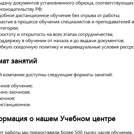
ыдачу документов установленного образца, соответствующих
аконодательству РФ;
добное дистанционное обучение без отрыва от работы;
частие в процессе обучения специалистов и преподавателей
атегории;
ростоту и открытость на всех этапах сотрудничества;
оддержку в обучении от начала и до выдачи документов;
ибкую скидочную политику и индивидуальные условия рассро
ат занятий
й компании доступны следующие форматы занятий:
чное обучение;
чно-заочноая;
аочное;
истанционное.
рмация о нашем Учебном центре
лет работы мы предоставили более 500 тысяч часов обучения.