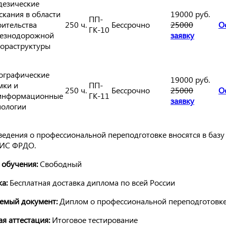
дезические
скания в области
19000 руб.
ПП-
оительства
250 ч.
Бессрочно
25000
О
ГК-10
езнодорожной
заявку
ораструктуры
ографические
19000 руб.
мки и
ПП-
250 ч.
Бессрочно
25000
О
информационные
ГК-11
заявку
нологии
ведения о профессиональной переподготовке вносятся в базу
ИС ФРДО.
 обучения:
Свободный
а:
Бесплатная доставка диплома по всей России
емый документ:
Диплом о профессиональной переподготовк
я аттестация:
Итоговое тестирование