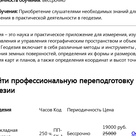
бучения:
Приобретение слушателями необходимых знаний для
ения в практической деятельности в геодезии.
ия – это наука и практическое приложение для измерения, изу
авления и управления географическим пространством и объе
. Геодезия включает в себя различные методы и инструменты 
ния земных поверхностей, определения их формы и размеров
я карт и планов, а также определения координат и высот точ
ти профессиональную переподготовку
езии
дезия
Часов
Код
Периодичность
Цена
19000 руб.
кладная
ПП-
250 ч.
Бессрочно
25000
О