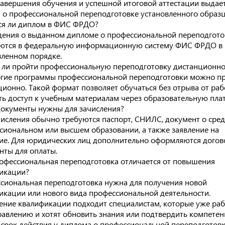
завершения обучения и успешной итоговой аттестации выдае
 о профессиональной переподготовке установленного образц
ся ли диплом в ФИС ФРДО?
едения о выданном дипломе о профессиональной переподгото
ются в федеральную информационную систему ФИС ФРДО в
вленном порядке.
ли пройти профессиональную переподготовку дистанционно
огие программы профессиональной переподготовки можно п
ционно. Такой формат позволяет обучаться без отрыва от раб
ть доступ к учебным материалам через образовательную пла
документы нужны для зачисления?
числения обычно требуются паспорт, СНИЛС, документ о сре
сиональном или высшем образовании, а также заявление на
ие. Для юридических лиц дополнительно оформляются догов
нты для оплаты.
офессиональная переподготовка отличается от повышения
икации?
сиональная переподготовка нужна для получения новой
икации или нового вида профессиональной деятельности.
ние квалификации подходит специалистам, которые уже ра
равлению и хотят обновить знания или подтвердить компетен
и срок действия у диплома о профессиональной переподготов