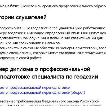
ие на базе:
Высшего или среднего профессионального образо
гории слушателей
рофессиональные геодезисты: специалисты, уже работающие 
фере геодезии и имеющие определенный опыт. Они могут ну
 дополнительном обучении и повышении квалификации для
асширения своих знаний и навыков.
пециалисты в смежных областях: инженеры, архитекторы, геол
ругие специалисты, которые могут сталкиваться с геодезичес
опросами в своей работе.
ер диплома о профессиональной
подготовке специалиста по геодезии
ветствии с требованиями Федерального закона Российской
ции № 273-ФЗ «Об образовании» для зачисления в группу