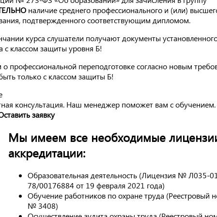
ТЕЛЬНО
наличие среднего профессионального и (или) высшег
вания, подтвержденного соответствующим дипломом.
нчании курса слушатели получают документы установленног
а с классом защиты уровня Б!
 о профессиональной переподготовке согласно новым требо
быть только с классом защиты Б!
тная консультация. Наш менеджер поможет вам с обучением.
Оставить заявку
Мы имеем все необходимые лицензи
аккредитации:
Образовательная деятельность (Лицензия № Л035-0
78/00176884 от 19 февраля 2021 года)
Обучение работников по охране труда (Реестровый 
№ 3408)
Осуществление аудита охраны труда (Реестровый н