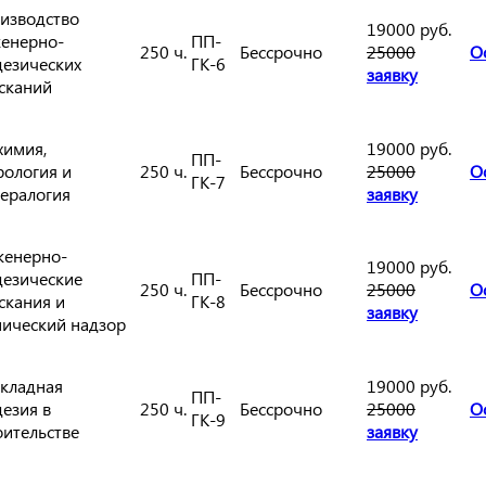
изводство
19000 руб.
енерно-
ПП-
250 ч.
Бессрочно
25000
О
дезических
ГК-6
заявку
сканий
химия,
19000 руб.
ПП-
рология и
250 ч.
Бессрочно
25000
О
ГК-7
ералогия
заявку
енерно-
19000 руб.
дезические
ПП-
250 ч.
Бессрочно
25000
О
скания и
ГК-8
заявку
нический надзор
кладная
19000 руб.
ПП-
дезия в
250 ч.
Бессрочно
25000
О
ГК-9
оительстве
заявку