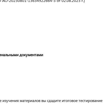
 АО-20230801-13634922664-3 от 02.08.2023 г.)
инальными документами
е изучения материалов вы сдадите итоговое тестирование