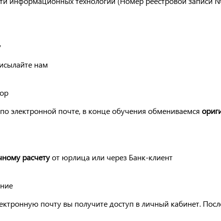
сти информационных технологий (Номер реестровой записи №
у
рисылайте нам
вор
по электронной почте, в конце обучения обмениваемся
ориг
чному расчету
от юрлица или через Банк-клиент
ение
ектронную почту вы получите доступ в личный кабинет. Посл