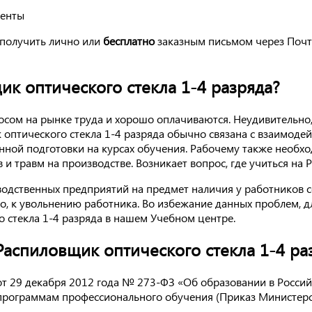
менты
получить лично или
бесплатно
заказным письмом через Почт
ик оптического стекла 1-4 разряда?
сом на рынке труда и хорошо оплачиваются. Неудивительно,
 оптического стекла 1-4 разряда обычно связана с взаимод
нной подготовки на курсах обучения. Рабочему также необ
в и травм на производстве. Возникает вопрос, где учиться на
водственных предприятий на предмет наличия у работников 
то, к увольнению работника. Во избежание данных проблем, 
 стекла 1-4 разряда в нашем Учебном центре.
аспиловщик оптического стекла 1-4 ра
а от 29 декабря 2012 года № 273-ФЗ «Об образовании в Росс
программам профессионального обучения (Приказ Министерс