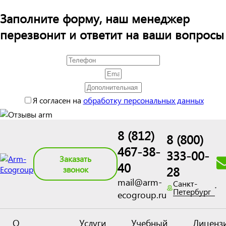
Заполните форму, наш менеджер
перезвонит и ответит на ваши вопросы
Я согласен на
обработку персональных данных
8 (812)
8 (800)
467-38-
333-00-
Заказать
40
28
звонок
mail@arm-
Санкт-
Петербург
ecogroup.ru
О
Услуги
Учебный
Лиценз